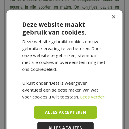
we de wondere waterwereld vol met bontgekleurde vissen en
aquaria in alle soorten en maten. De konijntjes, cavia’s en
×
andere knaagdieren verblijven in supermooie en comfortabele
Deze website maakt
onderkomens. Je wordt vanzelf vrolijk van de gezellige volière
vol fluitende vogeltjes.
gebruik van cookies.
Deze website gebruikt cookies om uw
gebruikerservaring te verbeteren. Door
Openingstijden van de winkel
onze website te gebruiken, stemt u in
Tuincentrum De Boet is gelegen in het hart van Noord-Holland,
met alle cookies in overeenstemming met
centraal in een driehoek tussen Hoorn, Schagen en Alkmaar.
ons Cookiebeleid.
Voor de precieze locatie en speciale openingstijden bekijk je
U kunt onder 'Details weergeven'
onze
contactpagina
.
eventueel een selectie maken van wat
Maandag
09:00 - 18:00
voor cookies u wilt toestaan.
Lees verder
Dinsdag
09:00 - 18:00
Woensdag
09:00 - 18:00
ALLES ACCEPTEREN
Donderdag
09:00 - 18:00
Vrijdag
09:00 - 21:00
ALLES AFWIJZEN