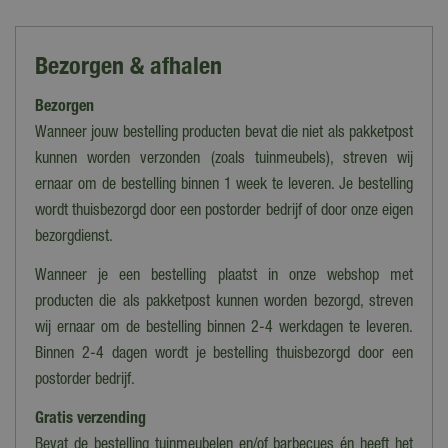
Deli Nature
Soort
Bezorgen & afhalen
Vogelvoer
Bezorgen
Inhoud
4 kg
Wanneer jouw bestelling producten bevat die niet als pakketpost
kunnen worden verzonden (zoals tuinmeubels), streven wij
Diersoort
ernaar om de bestelling binnen 1 week te leveren. Je bestelling
Parkiet
wordt thuisbezorgd door een postorder bedrijf of door onze eigen
bezorgdienst.
Wanneer je een bestelling plaatst in onze webshop met
producten die als pakketpost kunnen worden bezorgd, streven
wij ernaar om de bestelling binnen 2-4 werkdagen te leveren.
Binnen 2-4 dagen wordt je bestelling thuisbezorgd door een
postorder bedrijf.
Gratis verzending
Bevat de bestelling tuinmeubelen en/of barbecues én heeft het