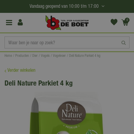
G
Vandaag geopend van
10:00
t/m
17:00
a
n
0
(€0,
a
00)
a
r
c
Home
Producten
Dier
Vogels
Vogelvoer
Deli Nature Parkiet 4 kg
o
n
Verder winkelen
t
Deli Nature Parkiet 4 kg
e
n
t