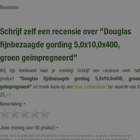
Recensies
Schrijf zelf een recensie over "Douglas
fijnbezaagde gording 5,0x10,0x400,
groen geïmpregneerd"
Wij zijn benieuwd naar je mening! Schrijf een recensie over het
product
"Douglas fijnbezaagde gording 5,0x10,0x400, groe
geïmpregneerd"
en maak kans op een
Boet Cadeaukaart
ter waarde van 
25,- !
Beoordeling:
*
Jouw mening over dit product:
*
Let op: deze recensie gaat over het product en niet over ons tuincentrum, de service of levering van je