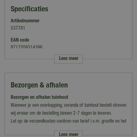
Specificaties
Artikelnummer
537781
EAN code
8717209314396
Lees meer
Merk
Woodvision
Houtsoort
Bezorgen & afhalen
Douglas
Bezorgen en afhalen tuinhout
Geschikt voor
Dakconstructies, Overkappingen
Wanneer je een overkapping, veranda of tuinhout bestelt streven
wij ernaar om de bestelling binnen 2-7 dagen te leveren.
Behandeling
Let op: de verzendkosten variëren van tarief i.v.m. grootte en het
Geïmpregneerd
gewicht van de bestelling. Voer je postcode in op de
Lees meer