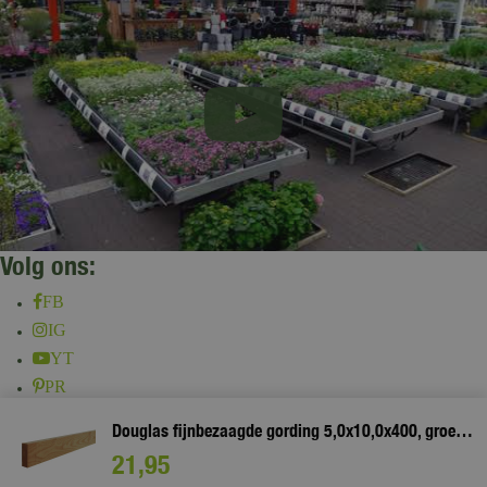
Volg ons:
FB
IG
YT
PR
TT
Douglas fijnbezaagde gording 5,0x10,0x400, groen geïmpregneerd
Bij het gebruik van onze website accepteer je onze
algemene voorwaarden
, bekijk hier onze
privacy
21
,
95
policy
.