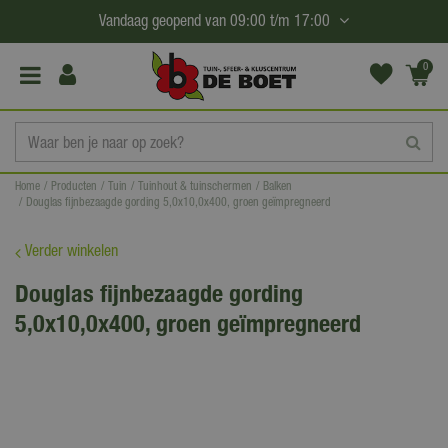
G
Vandaag geopend van
09:00
t/m
17:00
a
n
0
(€0,
a
00)
a
r
c
Home
Producten
Tuin
Tuinhout & tuinschermen
Balken
o
Douglas fijnbezaagde gording 5,0x10,0x400, groen geïmpregneerd
n
t
Verder winkelen
e
Douglas fijnbezaagde gording
n
5,0x10,0x400, groen geïmpregneerd
t