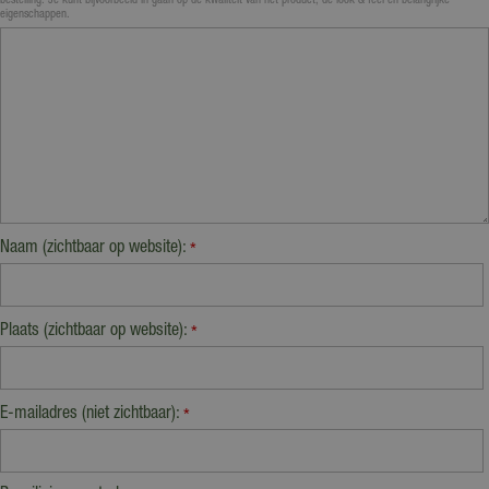
bestelling. Je kunt bijvoorbeeld in gaan op de kwaliteit van het product, de look & feel en belangrijke
eigenschappen.
Naam (zichtbaar op website):
*
Plaats (zichtbaar op website):
*
E-mailadres (niet zichtbaar):
*