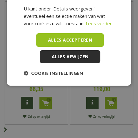
U kunt onder 'Details weergeven'
eventueel een selectie maken van wat
voor cookies u wilt toestaan.
Lees verder
ALLES ACCEPTEREN
ALLES AFWIJZEN
Douglas geschaafde
Douglas fijnbezaagde
COOKIE INSTELLINGEN
gording 4,5x14,5x600,
gording 7,5x22,5x600,
onbehandeld
geïmpregneerd
66
,
35
119
,
00
Zet op verlanglijst
Zet op verlanglijst