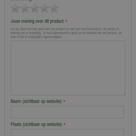
*
Jouw mening over dit product:
*
Let op: deze recensie gaat over het product en niet over ons tuincentrum, de service of
levering van je bestelling. Je kunt bijvoorbeeld in gaan op de kwaliteit van het product, de
look & feel en belangrijke eigenschappen.
Naam (zichtbaar op website):
*
Plaats (zichtbaar op website):
*