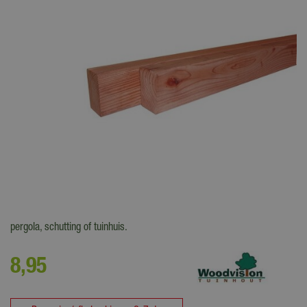
Regels van geïmpregneerd Douglas hout, Grenen of Scandinavisch
tuinhout zijn uitermate geschikt voor de fundering van het terras,
pergola, schutting of tuinhuis.
8
,
95