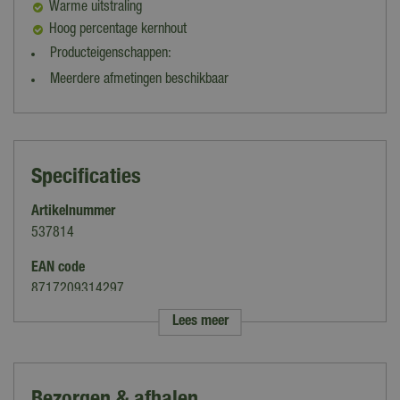
Warme uitstraling
Hoog percentage kernhout
Producteigenschappen:
Meerdere afmetingen beschikbaar
Specificaties
Artikelnummer
537814
EAN code
8717209314297
Lees meer
Merk
Woodvision
Houtsoort
Bezorgen & afhalen