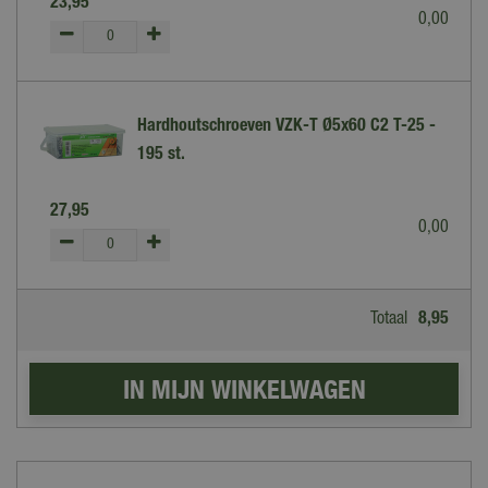
23
,
95
0
,
00
Hardhoutschroeven VZK-T Ø5x60 C2 T-25 -
195 st.
27
,
95
0
,
00
Totaal
8
,
95