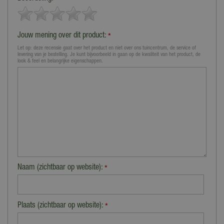
*
Jouw mening over dit product:
*
Let op: deze recensie gaat over het product en niet over ons tuincentrum, de service of
levering van je bestelling. Je kunt bijvoorbeeld in gaan op de kwaliteit van het product, de
look & feel en belangrijke eigenschappen.
Naam (zichtbaar op website):
*
Plaats (zichtbaar op website):
*