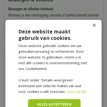
Douglas
Bezorgen en afhalen tuinhout
Kleur
Naturel
Wanneer je een overkapping, veranda of tuinhout bestelt streven
wij ernaar om de bestelling binnen 2-7 dagen te leveren.
×
Geschikt voor
Let op: de verzendkosten variëren van tarief i.v.m. grootte en het
Deze website maakt
Gevelbekleding, Overkappingen, Schuttingen, Fundering,
gewicht van de bestelling. Voer je postcode in op de
gebruik van cookies.
Dakconstructies
Lees meer
desbetreffende productpagina voor een berekening van de
Deze website gebruikt cookies om uw
Behandeling
kosten.
gebruikerservaring te verbeteren. Door
Onbehandeld
Kies je ervoor om de bestelling op te halen in ons magazijn/onze
onze website te gebruiken, stemt u in
Meer informatie
Afwerking
met alle cookies in overeenstemming met
winkel dan kan dat tot 16:30 uur. Wij laten je dan vooraf weten
Fijnbezaagd
ons Cookiebeleid.
wanneer en waar de bestelling precies klaarstaat.
Wat begon met een paal en een plank, is uitgegroeid tot een
volwaardig specialisme binnen Tuincentrum De Boet. Een
Lengte
Bezorgen op Waddeneilanden/Zeeland
U kunt onder 'Details weergeven'
afdeling tuinhout speciaal voor de handige doe-het-zelver vind
400-450 cm
Woon je op de Waddeneilanden of in Zeeland en wil je
eventueel een selectie maken van wat
je in onze Hubo bouwmarkt. Op de afdeling tuinhout vind je alles
jouw bestelling laten bezorgen? Neem dan contact op met onze
voor cookies u wilt toestaan.
Lees verder
Breedte
om je tuindromen waar te maken.
klantenservice om de mogelijkheden te bespreken.
5-10 cm
Tuincentrum De Boet is gelegen in het hart van Noord-Holland,
ALLES ACCEPTEREN
Dikte