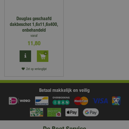
Douglas geschaafd
dakbeschot 1,6x11,6x400,
onbehandeld
vanaf
11
,
80
Zet op verlanglijst
Betaal makkelijk en veilig
De Boet Service