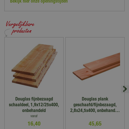
Bekijk hier onze openingstijden
0-2 cm
uit? Dan kun je altijd contact opnemen met onze klantenservice
via het
contactformulier
.
Douglas fijnbezaagd
Douglas plank
schaaldeel, 1,9x12/25x400,
geschaafd/fijnbezaagd,
onbehandeld
2,8x24,5x400, onbehand…
vanaf
16
,
40
45
,
65