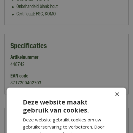
Onbehandeld blank hout
Certificaat: FSC, KOMO
Specificaties
Artikelnummer
448742
EAN code
8717209402703
×
Lees meer
Merk
Deze website maakt
Woodvision
gebruik van cookies.
Houtsoort
Bezorgen & afhalen
Deze website gebruikt cookies om uw
Douglas
gebruikerservaring te verbeteren. Door
Bezorgen en afhalen tuinhout
Kleur