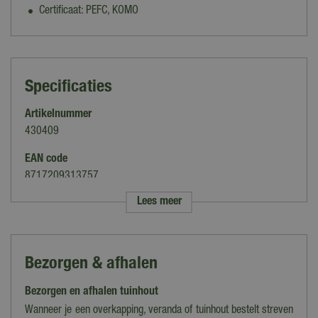
Certificaat: PEFC, KOMO
Specificaties
Artikelnummer
430409
EAN code
8717209313757
Lees meer
Merk
Woodvision
Houtsoort
Bezorgen & afhalen
Douglas
Bezorgen en afhalen tuinhout
Geschikt voor
Dakconstructies, Overkappingen
Wanneer je een overkapping, veranda of tuinhout bestelt streven