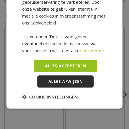
gebruikerservaring te verbeteren. Door
via het
contactformulier
.
onze website te gebruiken, stemt u in
met alle cookies in overeenstemming met
ons Cookiebeleid.
U kunt onder 'Details weergeven'
eventueel een selectie maken van wat
voor cookies u wilt toestaan.
Lees verder
ALLES ACCEPTEREN
ALLES AFWIJZEN
Douglas geschaafde
Douglas fijnbezaagde
gording 4,5x14,5x600,
gording 7,5x22,5x600,
COOKIE INSTELLINGEN
onbehandeld
geïmpregneerd