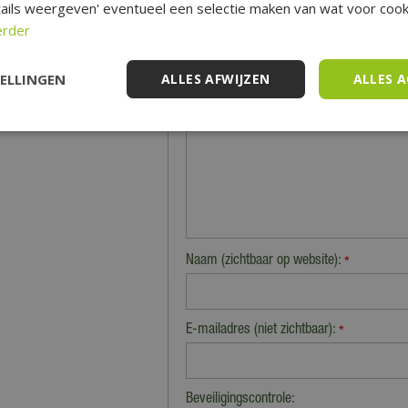
ails weergeven' eventueel een selectie maken van wat voor cooki
erder
Jouw mening over dit product:
*
Let op: deze recensie gaat over het product en niet over ons
van het product, de look & feel en belangrijke eigenschapp
TELLINGEN
ALLES AFWIJZEN
ALLES 
Naam (zichtbaar op website):
*
E-mailadres (niet zichtbaar):
*
Beveiligingscontrole: