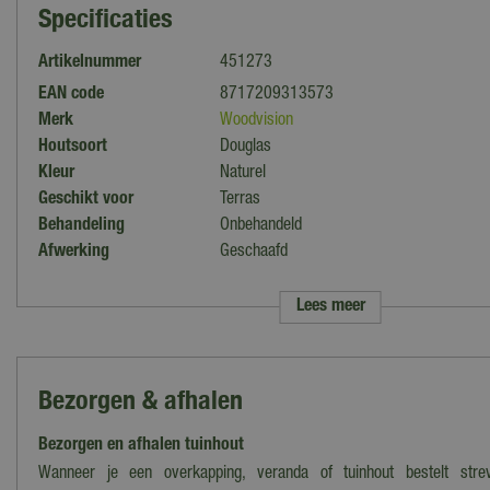
Specificaties
Artikelnummer
451273
EAN code
8717209313573
Merk
Woodvision
Houtsoort
Douglas
Kleur
Naturel
Geschikt voor
Terras
Behandeling
Onbehandeld
Afwerking
Geschaafd
Profiel
Anti-slip
Lengte
400-450 cm
Lees meer
Breedte
10-15 cm
Dikte
2-3 cm
Bezorgen & afhalen
Bezorgen en afhalen tuinhout
Wanneer je een overkapping, veranda of tuinhout bestelt str