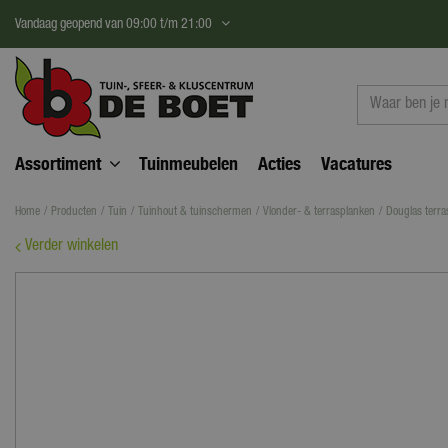
Ga
Vandaag geopend van
09:00
t/m
21:00
naar
content
Assortiment
Tuinmeubelen
Acties
Vacatures
Home
Producten
Tuin
Tuinhout & tuinschermen
Vlonder- & terrasplanken
Douglas terr
Verder winkelen