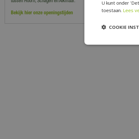
tussen Hoorn, Schagen en Alkmaar.
U kunt onder 'Det
toestaan.
Lees v
Bekijk hier onze openingstijden
COOKIE INS