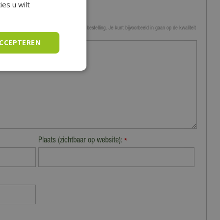
es u wilt
 tuincentrum, de service of levering van je bestelling. Je kunt bijvoorbeeld in gaan op de kwaliteit
en.
ACCEPTEREN
Plaats (zichtbaar op website):
*