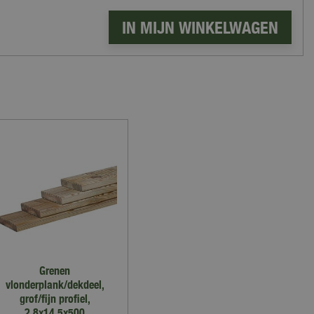
Grenen
vlonderplank/dekdeel,
grof/fijn profiel,
2,8x14,5x500