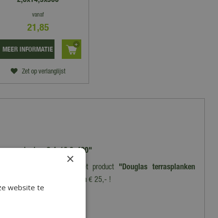
vanaf
21
,
85
MEER INFORMATIE
Zet op verlanglijst
as terrasplanken 2,4x13,8x400"
×
chrijf een recensie over het product
"Douglas terrasplanken
et Cadeaukaart
ter waarde van € 25,- !
ze website te