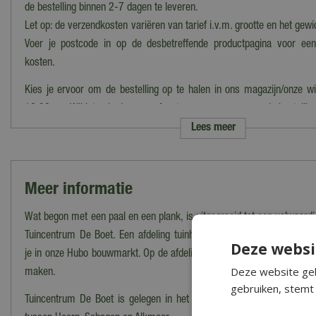
de bestelling binnen 2-7 dagen te leveren.
Let op: de verzendkosten variëren van tarief i.v.m. grootte en het gewi
Voer je postcode in op de desbetreffende productpagina voor ee
kosten.
Kies je ervoor om de bestelling op te halen in ons magazijn/onze wi
16:30 uur. Wij laten je dan vooraf weten wanneer en waar de bestelling
Lees meer
Bezorgen op Waddeneilanden/Zeeland
Woon je op de Waddeneilanden of in Zeeland en wil je jouw bestel
Neem dan contact op met onze klantenservice om de mogelijkheden t
Meer informatie
Heb je meer vragen over het bestellen, bezorgen en/of afhalen kun j
Wat begon met een paal en een plank, is uitgegroeid tot een volwaard
vragen bekijken. Kom je er toch niet uit? Dan kun je altijd cont
Tuincentrum De Boet. Een afdeling tuinhout speciaal voor de handige
Deze websi
klantenservice via het
contactformulier
.
je in onze Hubo bouwmarkt. Op de afdeling tuinhout vind je alles om 
Deze website geb
maken.
gebruiken, stemt 
Tuincentrum De Boet is gelegen in het hart van Noord-Holland, cent