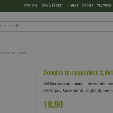
Over ons
Eten & Drinken
Nieuws
Folders
Vacatures
asplanken 2,4x13,8x400
Douglas terrasplanken 2,4x
Met Douglas planken maakt u de mooiste tuincre
overkapping. Combineer de Douglas planken me
18
,
90