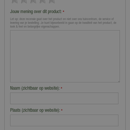
Jouw mening over dit product:
*
Let op: deze recensie gaat over het product en niet over ons tuincentrum, de service of
levering van je bestelling. Je kunt bijvoorbeeld in gaan op de kwaliteit van het product, de
look & feel en belangrijke eigenschappen.
Naam (zichtbaar op website):
*
Plaats (zichtbaar op website):
*