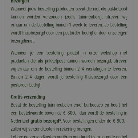
Bezorgen
Uitvoering
Rond
Wanneer jouw bestelling producten bevat die niet als pakketpost
kunnen worden verzonden (zoals tuinmeubels), streven wij
Geschikt voor
ernaar om de bestelling binnen 1 week te leveren. Je bestelling
Binnen
wordt thuisbezorgd door een postorder bedrijf of door onze eigen
Gewicht
bezorgdienst.
0,15 kg
Wanneer je een bestelling plaatst in onze webshop met
Materiaal
producten die als pakketpost kunnen worden bezorgd, streven
Kunststof
wij ernaar om de bestelling binnen 2-4 werkdagen te leveren.
Binnen 2-4 dagen wordt je bestelling thuisbezorgd door een
Lengte/diameter (cm)
postorder bedrijf.
32 cm
Gratis verzending
Hoogte
Bevat de bestelling tuinmeubelen en/of barbecues én heeft het
4,2 cm
een bestelwaarde boven de € 800,- dan wordt de bestelling in
Diameter
Nederland
gratis bezorgd*
. Voor bestellingen onder de € 800,-
32 cm
zullen wij verzendkosten in rekening brengen.
Let op: de verzendkosten variëren van tarief i.v.m. grootte en het