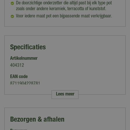
De doorzichtige onderzetter die altijd past bij elk type pot
zoals onder andere keramiek, terracotta of kunststof.
Voor iedere maat pot een bijpassende maat verkrijgbaar.
Specificaties
Artikelnummer
404312
EAN code
8711904228781
Lees meer
Merk
Elho
Kleur
Bezorgen & afhalen
Transparant