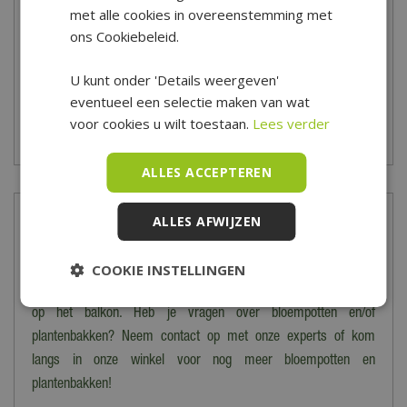
kun je
hier
de veelgestelde vragen bekijken. Kom je er toch niet
met alle cookies in overeenstemming met
uit? Dan kun je altijd contact opnemen met onze klantenservice
ons Cookiebeleid.
via het
contactformulier
.
U kunt onder 'Details weergeven'
*Is alleen geldig op tuinsets, loungesets, tuinstoelen, tuintafels,
eventueel een selectie maken van wat
tuinbanken, ligbanken, parasols, parasolvoeten, tuinmeubel
voor cookies u wilt toestaan.
Lees verder
beschermhoezen en barbecues.
ALLES ACCEPTEREN
ALLES AFWIJZEN
Meer informatie
Zet de bloemetjes maar buiten! Bij Tuincentrum De Boet vind
COOKIE INSTELLINGEN
je de mooiste bloempotten en plantenbakken voor in de tuin of
op het balkon. Heb je vragen over bloempotten en/of
plantenbakken? Neem contact op met onze experts of kom
langs in onze winkel voor nog meer bloempotten en
plantenbakken!