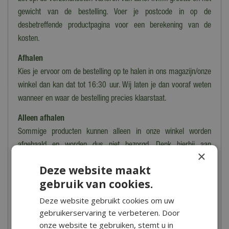
gewicht van de bestelling. Voer je postcode in op de
desbetreffende productpagina voor een berekening van de
kosten.
Afhalen
Kies je ervoor om de bestelling op te halen in ons magazijn/onze
winkel dan kan dat tot 16:30 uur. Wij laten je dan vooraf weten
wanneer en waar de bestelling precies klaarstaat.
Alleen afhalen
Sommige producten kunnen alleen in onze winkel worden
afgehaald en worden dus niet bezorgd. Denk hierbij aan
×
breekbare, kwetsbare, zware of moeilijk te vervoeren producten.
Deze website maakt
In dit geval zie je de tekst 'dit product kan alleen worden
gebruik van cookies.
opgehaald, niet verzonden' staan bij het product en in het
bestelproces.
Deze website gebruikt cookies om uw
gebruikerservaring te verbeteren. Door
Heb je meer vragen over het bestellen, bezorgen en/of afhalen
onze website te gebruiken, stemt u in