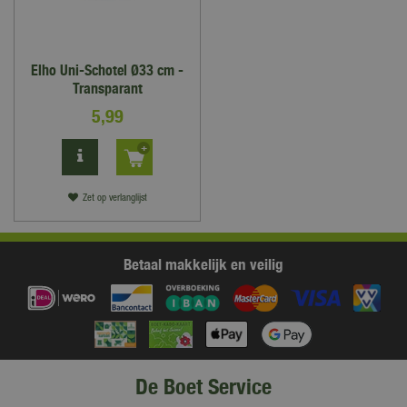
Elho Uni-Schotel Ø33 cm -
Transparant
5
,
99
Zet op verlanglijst
Betaal makkelijk en veilig
De Boet Service