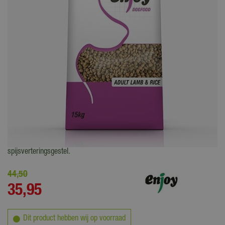
Enjoy Dogfood Adult Lam&Rice is een complete hondenvoeding,
speciaal voor volwassen honden met een gevoelig
spijsverteringsgestel.
44
,
50
35
,
95
Dit product hebben wij op voorraad