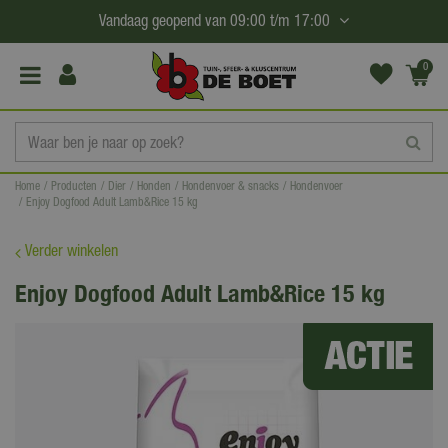
G
Vandaag geopend van
09:00
t/m
17:00
a
n
0
(€0,
a
00)
a
r
c
Home
Producten
Dier
Honden
Hondenvoer & snacks
Hondenvoer
o
Enjoy Dogfood Adult Lamb&Rice 15 kg
n
t
Verder winkelen
e
Enjoy Dogfood Adult Lamb&Rice 15 kg
n
t