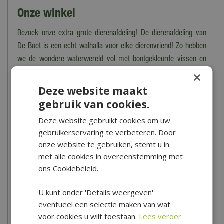
Onze winkel
Bezoek onze extra grote dierenafdeling!
De dierenafdeling van
De Boet is een echt walhalla voor elke dierenvriend! Zo hebben
we de wondere waterwereld vol met bontgekleurde vissen en
aquaria in alle soorten en maten. De konijntjes, cavia’s en
×
andere knaagdieren verblijven in supermooie en comfortabele
Deze website maakt
onderkomens. Je wordt vanzelf vrolijk van de gezellige volière
gebruik van cookies.
vol fluitende vogeltjes.
Deze website gebruikt cookies om uw
gebruikerservaring te verbeteren. Door
onze website te gebruiken, stemt u in
Openingstijden van de winkel
met alle cookies in overeenstemming met
Tuincentrum De Boet is gelegen in het hart van Noord-Holland,
ons Cookiebeleid.
centraal in een driehoek tussen Hoorn, Schagen en Alkmaar.
Voor de precieze locatie en speciale openingstijden bekijk je
U kunt onder 'Details weergeven'
eventueel een selectie maken van wat
onze
contactpagina
.
voor cookies u wilt toestaan.
Lees verder
Maandag
09:00 - 18:00