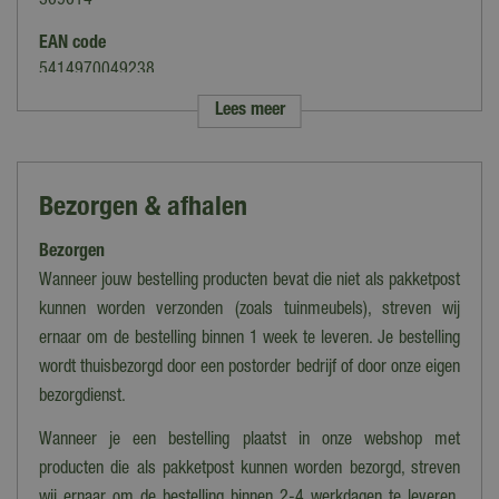
369614
EAN code
5414970049238
Lees meer
Merk
Enjoy
Inhoud
Bezorgen & afhalen
15 kg
Bezorgen
Type voeding
Droogvoer
Wanneer jouw bestelling producten bevat die niet als pakketpost
kunnen worden verzonden (zoals tuinmeubels), streven wij
Levensfase
ernaar om de bestelling binnen 1 week te leveren. Je bestelling
Adult
wordt thuisbezorgd door een postorder bedrijf of door onze eigen
Smaak
bezorgdienst.
Lam
Wanneer je een bestelling plaatst in onze webshop met
producten die als pakketpost kunnen worden bezorgd, streven