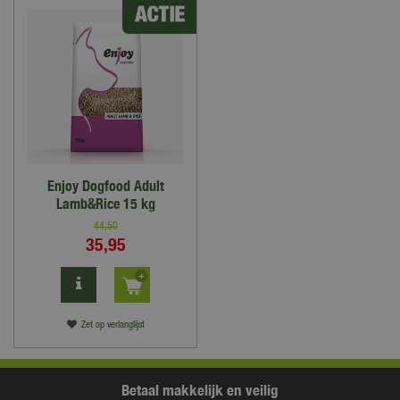
Enjoy Dogfood Adult
Lamb&Rice 15 kg
44
,
50
35
,
95
Zet op verlanglijst
Betaal makkelijk en veilig