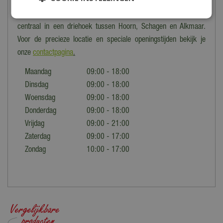
Tuincentrum De Boet is gelegen in het hart van Noord-Holland,
centraal in een driehoek tussen Hoorn, Schagen en Alkmaar.
Voor de precieze locatie en speciale openingstijden bekijk je
onze
contactpagina
.
Maandag
09:00 - 18:00
Dinsdag
09:00 - 18:00
Woensdag
09:00 - 18:00
Donderdag
09:00 - 18:00
Vrijdag
09:00 - 21:00
Zaterdag
09:00 - 17:00
Zondag
10:00 - 17:00