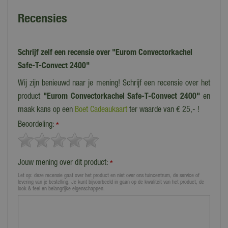
Recensies
Schrijf zelf een recensie over "Eurom Convectorkachel
Safe-T-Convect 2400"
Wij zijn benieuwd naar je mening! Schrijf een recensie over het
product
"Eurom Convectorkachel Safe-T-Convect 2400"
en
maak kans op een
Boet Cadeaukaart
ter waarde van € 25,- !
Beoordeling:
*
Jouw mening over dit product:
*
Let op: deze recensie gaat over het product en niet over ons tuincentrum, de service of
levering van je bestelling. Je kunt bijvoorbeeld in gaan op de kwaliteit van het product, de
look & feel en belangrijke eigenschappen.