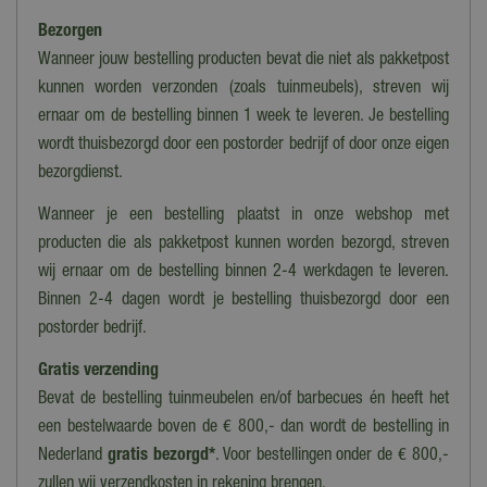
Bezorgen
Soort
Convectorkachel
Wanneer jouw bestelling producten bevat die niet als pakketpost
kunnen worden verzonden (zoals tuinmeubels), streven wij
Type
ernaar om de bestelling binnen 1 week te leveren. Je bestelling
Staand
wordt thuisbezorgd door een postorder bedrijf of door onze eigen
Kleur
bezorgdienst.
Wit
Wanneer je een bestelling plaatst in onze webshop met
Actie
producten die als pakketpost kunnen worden bezorgd, streven
Ja
wij ernaar om de bestelling binnen 2-4 werkdagen te leveren.
Binnen 2-4 dagen wordt je bestelling thuisbezorgd door een
Materiaal
postorder bedrijf.
Kunststof, Metaal
Gratis verzending
Lengte
Bevat de bestelling tuinmeubelen en/of barbecues én heeft het
20 cm
een bestelwaarde boven de € 800,- dan wordt de bestelling in
Breedte
Nederland
gratis bezorgd*
. Voor bestellingen onder de € 800,-
68 cm
zullen wij verzendkosten in rekening brengen.