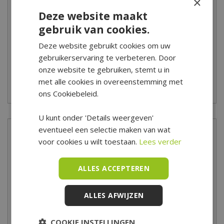
×
Heb je meer vragen over het bestellen, bezorgen en/of afhalen
Deze website maakt
kun je
hier
de veelgestelde vragen bekijken. Kom je er toch niet
gebruik van cookies.
uit? Dan kun je altijd contact opnemen met onze klantenservice
via het
contactformulier
.
Deze website gebruikt cookies om uw
gebruikerservaring te verbeteren. Door
*Is alleen geldig op tuinsets, loungesets, tuinstoelen, tuintafels,
onze website te gebruiken, stemt u in
tuinbanken, ligbanken, parasols, parasolvoeten, tuinmeubel
met alle cookies in overeenstemming met
beschermhoezen en barbecues.
ons Cookiebeleid.
U kunt onder 'Details weergeven'
eventueel een selectie maken van wat
Hubo bouwmarkt
voor cookies u wilt toestaan.
Lees verder
In onze Hubo bouwmarkt vind je alles voor de doe-het-zelver!
ALLES ACCEPTEREN
Bouw- en klusmaterialen, verf, werkkleding, gereedschap maar
ook badkamer- en toiletaccessoires en nog veel meer!
ALLES AFWIJZEN
Openingstijden van de bouwmarkt
COOKIE INSTELLINGEN