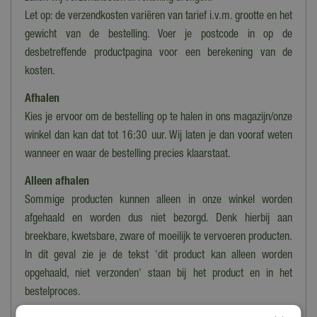
Let op: de verzendkosten variëren van tarief i.v.m. grootte en het
Hoogte
42 cm
gewicht van de bestelling. Voer je postcode in op de
desbetreffende productpagina voor een berekening van de
Aandrijving
kosten.
Elektrisch
Afhalen
Vermogen
Kies je ervoor om de bestelling op te halen in ons magazijn/onze
2400 Watt
winkel dan kan dat tot 16:30 uur. Wij laten je dan vooraf weten
Standen
wanneer en waar de bestelling precies klaarstaat.
3
Alleen afhalen
Timer
Sommige producten kunnen alleen in onze winkel worden
Nee
afgehaald en worden dus niet bezorgd. Denk hierbij aan
breekbare, kwetsbare, zware of moeilijk te vervoeren producten.
Wielen
In dit geval zie je de tekst 'dit product kan alleen worden
Nee
opgehaald, niet verzonden' staan bij het product en in het
bestelproces.