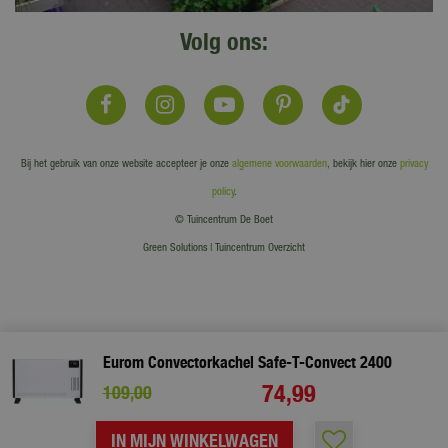
Volg ons:
Bij het gebruik van onze website accepteer je onze
algemene voorwaarden
, bekijk hier onze
privacy
policy
.
© Tuincentrum De Boet
Green Solutions
|
Tuincentrum Overzicht
Eurom Convectorkachel Safe-T-Convect 2400
74
,
99
109
,
00