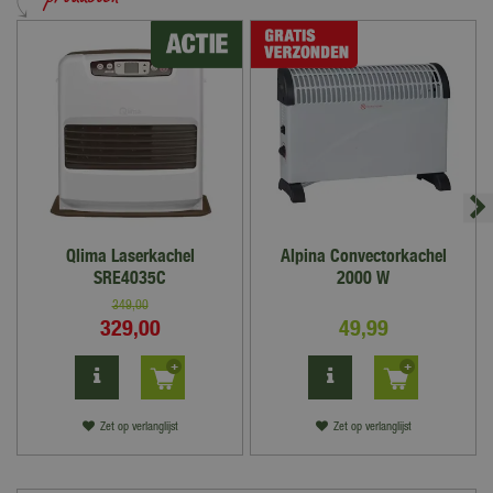
Qlima Laserkachel
Alpina Convectorkachel
SRE4035C
2000 W
349
,
00
329
,
00
49
,
99
Zet op verlanglijst
Zet op verlanglijst