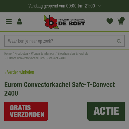
G
Vandaag geopend van
09:00
t/m
21:00
a
n
0
(€0,
a
00)
a
r
c
Home
Producten
Wonen & interieur
Sfeerhaarden & kachels
o
Eurom Convectorkachel Safe-T-Convect 2400
n
t
Verder winkelen
e
Eurom Convectorkachel Safe-T-Convect
n
2400
t