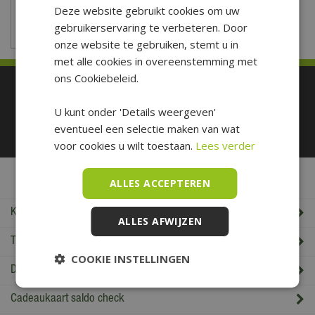
Deze website gebruikt cookies om uw
gebruikerservaring te verbeteren. Door
onze website te gebruiken, stemt u in
met alle cookies in overeenstemming met
ons Cookiebeleid.
Betaal makkelijk en veilig
U kunt onder 'Details weergeven'
eventueel een selectie maken van wat
voor cookies u wilt toestaan.
Lees verder
De Boet Service
ALLES ACCEPTEREN
Klantenservice
ALLES AFWIJZEN
Tuincentrum De Boet
COOKIE INSTELLINGEN
De Boet klantenkaart
Cadeaukaart saldo check