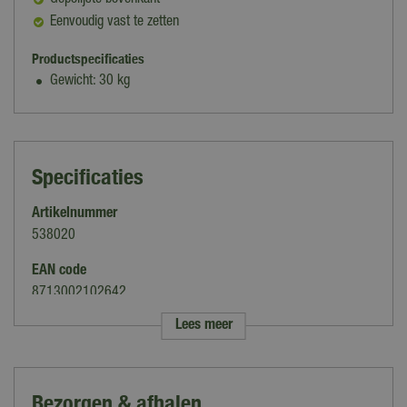
Gepolijste bovenkant
Eenvoudig vast te zetten
Productspecificaties
Gewicht: 30 kg
Specificaties
Artikelnummer
538020
EAN code
8713002102642
Lees meer
Merk
Garden Impressions
Kleur
Bezorgen & afhalen