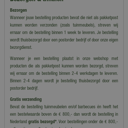
Grijs
Bezorgen
Hoofdmateriaal
Steen
Wanneer jouw bestelling producten bevat die niet als pakketpost
kunnen worden verzonden (zoals tuinmeubels), streven wij
Uitvoering
ernaar om de bestelling binnen 1 week te leveren. Je bestelling
Vierkant
wordt thuisbezorgd door een postorder bedrijf of door onze eigen
Geschikt voor
bezorgdienst.
Stokparasols
Wanneer je een bestelling plaatst in onze webshop met
Gewicht
producten die als pakketpost kunnen worden bezorgd, streven
30 kg
wij ernaar om de bestelling binnen 2-4 werkdagen te leveren.
Binnen 2-4 dagen wordt je bestelling thuisbezorgd door een
Materiaal
postorder bedrijf.
Graniet
Gratis verzending
Lengte
Bevat de bestelling tuinmeubelen en/of barbecues én heeft het
45 cm
een bestelwaarde boven de € 800,- dan wordt de bestelling in
Breedte
Nederland
gratis bezorgd*
. Voor bestellingen onder de € 800,-
45 cm