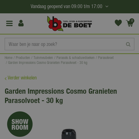
G
Vandaag geopend van
09:00
t/m
17:00
a
n
0
(€0,
a
00)
a
r
c
Home
Producten
Tuinmeubelen
Parasols & schaduwdoeken
Parasolvoet
o
Garden Impressions Cosmo Granieten Parasolvoet - 30 kg
n
t
Verder winkelen
e
Garden Impressions Cosmo Granieten
n
Parasolvoet - 30 kg
t