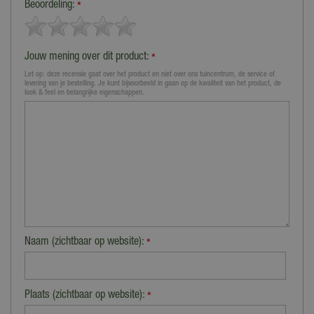
Beoordeling:
*
Jouw mening over dit product:
*
Let op: deze recensie gaat over het product en niet over ons tuincentrum, de service of
levering van je bestelling. Je kunt bijvoorbeeld in gaan op de kwaliteit van het product, de
look & feel en belangrijke eigenschappen.
Naam (zichtbaar op website):
*
Plaats (zichtbaar op website):
*