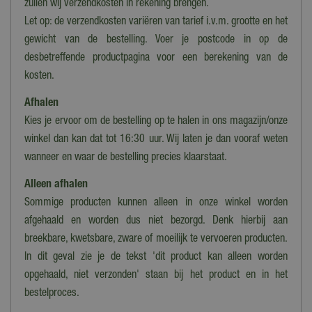
zullen wij verzendkosten in rekening brengen.
Let op: de verzendkosten variëren van tarief i.v.m. grootte en het
Hoogte
7 cm
gewicht van de bestelling. Voer je postcode in op de
desbetreffende productpagina voor een berekening van de
Wielen
kosten.
Nee
Afhalen
Kies je ervoor om de bestelling op te halen in ons magazijn/onze
winkel dan kan dat tot 16:30 uur. Wij laten je dan vooraf weten
wanneer en waar de bestelling precies klaarstaat.
Alleen afhalen
Sommige producten kunnen alleen in onze winkel worden
afgehaald en worden dus niet bezorgd. Denk hierbij aan
breekbare, kwetsbare, zware of moeilijk te vervoeren producten.
In dit geval zie je de tekst 'dit product kan alleen worden
opgehaald, niet verzonden' staan bij het product en in het
bestelproces.