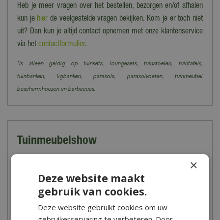
Heb je meer vragen over het bestellen, bezorgen en/of afhalen
kun je
hier
de veelgestelde vragen bekijken. Kom je er toch niet
uit? Dan kun je altijd contact opnemen met onze klantenservice
via het
contactformulier
.
*Is alleen geldig op tuinsets, loungesets, tuinstoelen, tuintafels,
tuinbanken, ligbanken, parasols, parasolvoeten, tuinmeubel
beschermhoezen en barbecues.
Tuinmeubelshow
Vanaf het voorjaar kun je in onze winkel de grootse
×
tuinmeubelshow bezoeken. Een groot aanbod aan tuinmeubelen,
Deze website maakt
parasols, barbecues, tuinkussens en toebehoren zijn hier
gebruik van cookies.
sfeervol voor jou opgesteld. Tijdens een bezoek aan onze
Deze website gebruikt cookies om uw
tuinmeubelshow begint het zomergevoel direct te kriebelen!
gebruikerservaring te verbeteren. Door