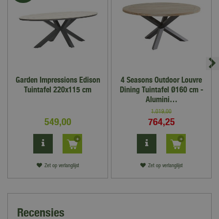
Garden Impressions Edison
4 Seasons Outdoor Louvre
Tuintafel 220x115 cm
Dining Tuintafel Ø160 cm -
Alumini…
1.019
,
00
549
,
00
764
,
25
Zet op verlanglijst
Zet op verlanglijst
Recensies