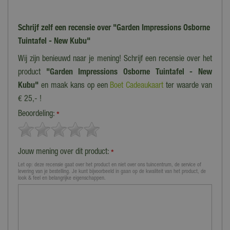
Schrijf zelf een recensie over "Garden Impressions Osborne
Tuintafel - New Kubu"
Wij zijn benieuwd naar je mening! Schrijf een recensie over het
product
"Garden Impressions Osborne Tuintafel - New
Kubu"
en maak kans op een
Boet Cadeaukaart
ter waarde van
€ 25,- !
Beoordeling:
*
Jouw mening over dit product:
*
Let op: deze recensie gaat over het product en niet over ons tuincentrum, de service of
levering van je bestelling. Je kunt bijvoorbeeld in gaan op de kwaliteit van het product, de
look & feel en belangrijke eigenschappen.