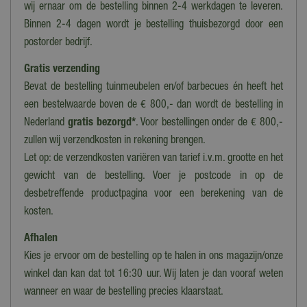
Polywood, Wicker
wij ernaar om de bestelling binnen 2-4 werkdagen te leveren.
Binnen 2-4 dagen wordt je bestelling thuisbezorgd door een
Lengte/diameter (cm)
postorder bedrijf.
180 cm
Gratis verzending
Lengte
Bevat de bestelling tuinmeubelen en/of barbecues én heeft het
180 cm
een bestelwaarde boven de € 800,- dan wordt de bestelling in
Breedte
Nederland
gratis bezorgd*
. Voor bestellingen onder de € 800,-
107 cm
zullen wij verzendkosten in rekening brengen.
Let op: de verzendkosten variëren van tarief i.v.m. grootte en het
Hoogte
74 cm
gewicht van de bestelling. Voer je postcode in op de
desbetreffende productpagina voor een berekening van de
kosten.
Afhalen
Kies je ervoor om de bestelling op te halen in ons magazijn/onze
winkel dan kan dat tot 16:30 uur. Wij laten je dan vooraf weten
wanneer en waar de bestelling precies klaarstaat.