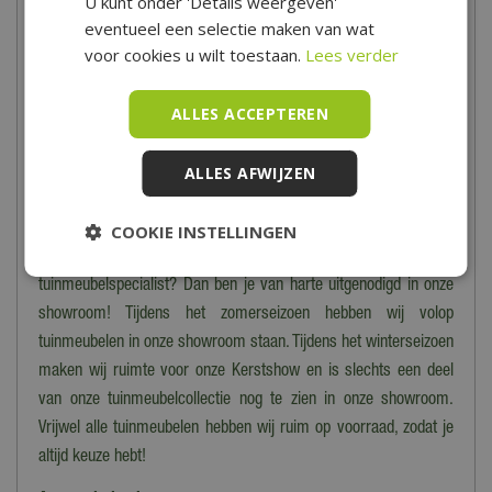
U kunt onder 'Details weergeven'
eventueel een selectie maken van wat
Tuinmeubelshow
voor cookies u wilt toestaan.
Lees verder
Vanaf het voorjaar kun je in onze winkel de grootse
ALLES ACCEPTEREN
tuinmeubelshow bezoeken. Een groot aanbod aan tuinmeubelen,
parasols, barbecues, tuinkussens en toebehoren zijn hier
ALLES AFWIJZEN
sfeervol voor jou opgesteld. Tijdens een bezoek aan onze
tuinmeubelshow begint het zomergevoel direct te kriebelen!
COOKIE INSTELLINGEN
Wil je zelf de kwaliteit en het comfort ervaren van onze
tuinmeubelen? Of wil je deskundig advies van onze
tuinmeubelspecialist? Dan ben je van harte uitgenodigd in onze
showroom! Tijdens het zomerseizoen hebben wij volop
tuinmeubelen in onze showroom staan. Tijdens het winterseizoen
maken wij ruimte voor onze Kerstshow en is slechts een deel
van onze tuinmeubelcollectie nog te zien in onze showroom.
Vrijwel alle tuinmeubelen hebben wij ruim op voorraad, zodat je
altijd keuze hebt!