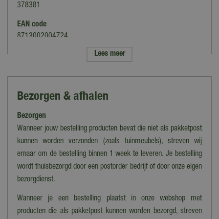
378381
EAN code
8713002004724
Lees meer
Merk
Garden Impressions
Kleur
Bezorgen & afhalen
Bruin
Bezorgen
Uitvoering
Rechthoek
Wanneer jouw bestelling producten bevat die niet als pakketpost
kunnen worden verzonden (zoals tuinmeubels), streven wij
Hoofdmateriaal tafelblad
ernaar om de bestelling binnen 1 week te leveren. Je bestelling
Composiet
wordt thuisbezorgd door een postorder bedrijf of door onze eigen
Hoofdmateriaal onderstel
bezorgdienst.
Wicker
Wanneer je een bestelling plaatst in onze webshop met
Materiaal
producten die als pakketpost kunnen worden bezorgd, streven