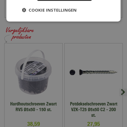
COOKIE INSTELLINGEN
Hardhoutschroeven Zwart
Potdekselschroeven Zwart
RVS Ø5x50 - 150 st.
VZK-T25 Ø5x50 C2 - 200
st.
38
,
59
27
,
95