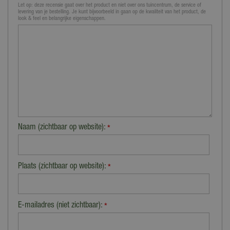
Let op: deze recensie gaat over het product en niet over ons tuincentrum, de service of
levering van je bestelling. Je kunt bijvoorbeeld in gaan op de kwaliteit van het product, de
look & feel en belangrijke eigenschappen.
Naam (zichtbaar op website):
*
Plaats (zichtbaar op website):
*
E-mailadres (niet zichtbaar):
*