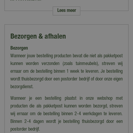
8711517804730
Lees meer
Merk
Deltafix
Soort
Bezorgen & afhalen
Gebintschroef
Bezorgen
Kleur
Zilver
Wanneer jouw bestelling producten bevat die niet als pakketpost
kunnen worden verzonden (zoals tuinmeubels), streven wij
Materiaal
ernaar om de bestelling binnen 1 week te leveren. Je bestelling
Staal
wordt thuisbezorgd door een postorder bedrijf of door onze eigen
bezorgdienst.
Wanneer je een bestelling plaatst in onze webshop met
producten die als pakketpost kunnen worden bezorgd, streven
wij ernaar om de bestelling binnen 2-4 werkdagen te leveren.
Binnen 2-4 dagen wordt je bestelling thuisbezorgd door een
postorder bedrijf.