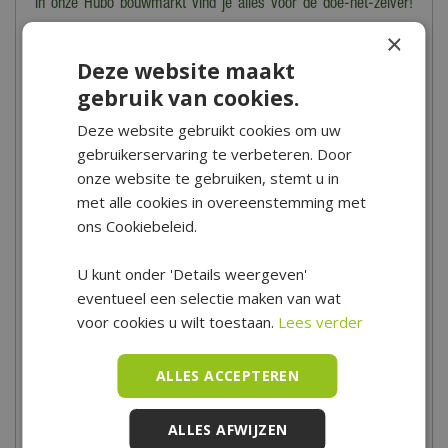
In onze Hubo bouwmarkt vind je alles voor de doe-het-zelver!
Bouw- en klusmaterialen, verf, werkkleding, gereedschap maar
×
ook badkamer- en toiletaccessoires en nog veel meer!
Deze website maakt
gebruik van cookies.
Openingstijden van de bouwmarkt
Deze website gebruikt cookies om uw
gebruikerservaring te verbeteren. Door
Tuincentrum De Boet is gelegen in het hart van Noord-Holland,
onze website te gebruiken, stemt u in
centraal in een driehoek tussen Hoorn, Schagen en Alkmaar.
met alle cookies in overeenstemming met
Voor de precieze locatie en speciale openingstijden bekijk je
ons Cookiebeleid.
onze
contactpagina
.
U kunt onder 'Details weergeven'
Maandag
09:00 - 18:00
eventueel een selectie maken van wat
Dinsdag
09:00 - 18:00
voor cookies u wilt toestaan.
Lees verder
Woensdag
09:00 - 18:00
Donderdag
09:00 - 18:00
ALLES ACCEPTEREN
Vrijdag
09:00 - 21:00
Zaterdag
09:00 - 17:00
ALLES AFWIJZEN
Zondag
10:00 - 17:00