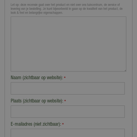
Let op: deze recensie gaat over het product en niet over ons tuincentrum, de service of
levering van je bestelling. Je kunt bijvoorbeeld in gaan op de kwaliteit van het product, de
look & feel en belangrijke eigenschappen.
Naam (zichtbaar op website):
*
Plaats (zichtbaar op website):
*
E-mailadres (niet zichtbaar):
*