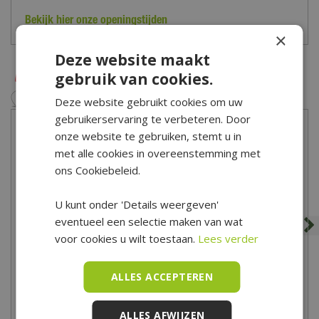
kun je
hier
de veelgestelde vragen bekijken. Kom je er toch niet
Bekijk hier onze openingstijden
uit? Dan kun je altijd contact opnemen met onze klantenservice
×
via het
contactformulier
.
Deze website maakt
gebruik van cookies.
Deze website gebruikt cookies om uw
gebruikerservaring te verbeteren. Door
onze website te gebruiken, stemt u in
met alle cookies in overeenstemming met
ons Cookiebeleid.
U kunt onder 'Details weergeven'
eventueel een selectie maken van wat
voor cookies u wilt toestaan.
Lees verder
BigBag 1000 kg yellow sun
BigBag 1000 kg graniet
split 8-16 mm
split rood 8-16 mm
ALLES ACCEPTEREN
219
,
00
219
,
00
ALLES AFWIJZEN