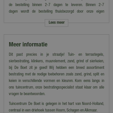
de bestelling binnen 2-7 dagen te leveren. Binnen 2-7
Formaat
dagen wordt de bestelling thuisbezorgd door onze eigen
Fijn
bezorgdienst.
Lees meer
Dikte
Let op: de verzendkosten variëren van tarief i.v.m. grootte en het
8-16 mm
gewicht van de bestelling. Voer je postcode in op de
desbetreffende productpagina voor een berekening van de
Inhoud
Meer informatie
kosten.
25 kg
Kies je ervoor om de bestelling op te halen in ons magazijn/onze
Dit past precies in je straatje! Tuin- en terrastegels,
winkel dan kan dat tot 16:30 uur. Wij laten je dan vooraf weten
sierbestrating, klinkers, muurelement, zand, grind of sierkeien,
wanneer en waar de bestelling precies klaarstaat.
bij De Boet zit je goed! Wij hebben een breed assortiment
bestrating met de nodige toebehoren zoals zand, grind, split en
Bezorgen op Waddeneilanden/Zeeland
keien in verschillende vormen en kleuren. Kom eens langs in
Woon je op de Waddeneilanden of in Zeeland en wil je
ons tuincentrum, onze bestratingsspecialist staat klaar om alle
jouw bestelling laten bezorgen? Neem dan contact op met onze
vragen te beantwoorden.
klantenservice om de mogelijkheden te bespreken.
Tuincentrum De Boet is gelegen in het hart van Noord-Holland,
Heb je meer vragen over het bestellen, bezorgen en/of afhalen
centraal in een driehoek tussen Hoorn, Schagen en Alkmaar.