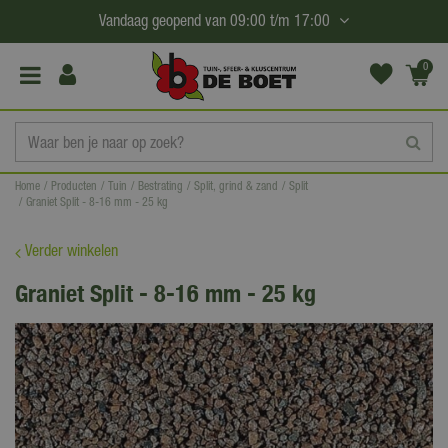
G
Vandaag geopend van
09:00
t/m
17:00
a
n
0
(€0,
a
00)
a
r
c
Home
Producten
Tuin
Bestrating
Split, grind & zand
Split
o
Graniet Split - 8-16 mm - 25 kg
n
t
Verder winkelen
e
Graniet Split - 8-16 mm - 25 kg
n
t