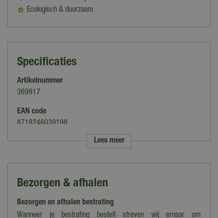
Ecologisch & duurzaam
Specificaties
Artikelnummer
369917
EAN code
8718246039198
Lees meer
Merk
Excluton
Kleur
Bezorgen & afhalen
Antraciet, Rood
Bezorgen en afhalen bestrating
Gewicht
25 kg per zak
Wanneer je bestrating bestelt streven wij ernaar om