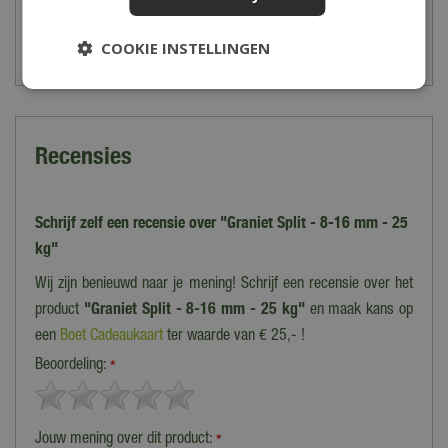
COOKIE INSTELLINGEN
Zet op verlanglijst
Zet op verlanglijst
Recensies
Schrijf zelf een recensie over "Graniet Split - 8-16 mm - 25
kg"
Wij zijn benieuwd naar je mening! Schrijf een recensie over het
product
"Graniet Split - 8-16 mm - 25 kg"
en maak kans op
een
Boet Cadeaukaart
ter waarde van € 25,- !
Beoordeling:
*
Jouw mening over dit product:
*