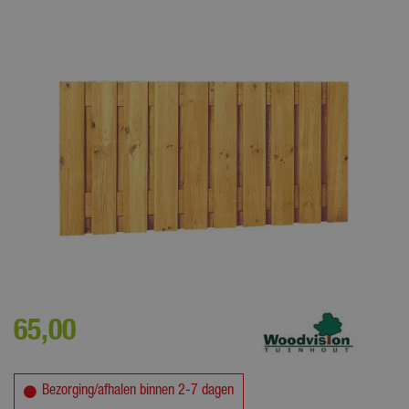
Creëer een natuurlijke afscheiding in de tuin met dit grenen
plankenscherm
65
,
00
Bezorging/afhalen binnen 2-7 dagen