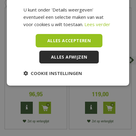
Aantal planken
U kunt onder 'Details weergeven'
21
eventueel een selectie maken van wat
voor cookies u wilt toestaan.
Lees verder
ALLES ACCEPTEREN
ALLES AFWIJZEN
Container Ombouw dubbel
Waaierscherm Geschaafd
COOKIE INSTELLINGEN
Vuren - 180x180
96
,
95
119
,
00
Zet op verlanglijst
Zet op verlanglijst