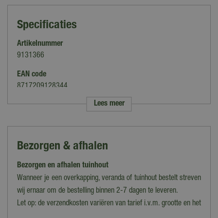
Specificaties
Artikelnummer
9131366
EAN code
8717209128344
Lees meer
Merk
Woodvision
Houtsoort
Bezorgen & afhalen
Grenen
Bezorgen en afhalen tuinhout
Materiaalsoort
Grenen
Wanneer je een overkapping, veranda of tuinhout bestelt streven
wij ernaar om de bestelling binnen 2-7 dagen te leveren.
Soort
Let op: de verzendkosten variëren van tarief i.v.m. grootte en het
Plankenscherm
gewicht van de bestelling. Voer je postcode in op de