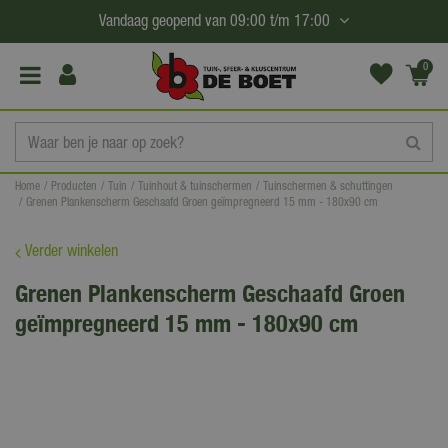
G
Vandaag geopend van
09:00
t/m
17:00
a
n
0
(€0,
a
00)
a
r
c
Home
Producten
Tuin
Tuinhout & tuinschermen
Tuinschermen & schuttingen
o
Grenen Plankenscherm Geschaafd Groen geïmpregneerd 15 mm - 180x90 cm
n
t
Verder winkelen
e
Grenen Plankenscherm Geschaafd Groen
n
geïmpregneerd 15 mm - 180x90 cm
t