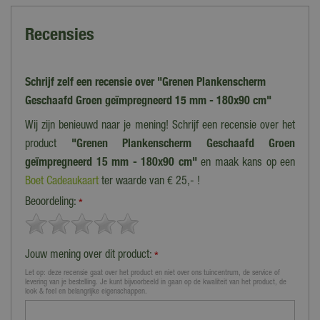
Recensies
Schrijf zelf een recensie over "Grenen Plankenscherm
Geschaafd Groen geïmpregneerd 15 mm - 180x90 cm"
Wij zijn benieuwd naar je mening! Schrijf een recensie over het
product
"Grenen Plankenscherm Geschaafd Groen
geïmpregneerd 15 mm - 180x90 cm"
en maak kans op een
Boet Cadeaukaart
ter waarde van € 25,- !
Beoordeling:
*
Jouw mening over dit product:
*
Let op: deze recensie gaat over het product en niet over ons tuincentrum, de service of
levering van je bestelling. Je kunt bijvoorbeeld in gaan op de kwaliteit van het product, de
look & feel en belangrijke eigenschappen.