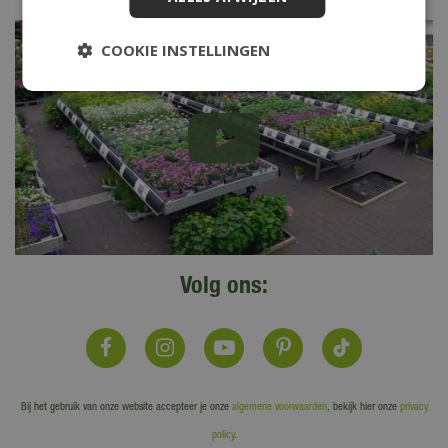
COOKIE INSTELLINGEN
Volg ons:
Bij het gebruik van onze website accepteer je onze
algemene voorwaarden
, bekijk hier onze
privacy
policy
.