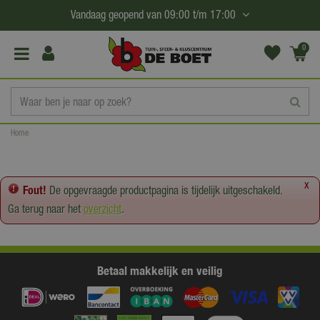
G
Vandaag geopend van
09:00
t/m
17:00
a
n
0
(€0,
a
00)
a
r
c
Home
o
n
t
x
Fout!
De opgevraagde productpagina is tijdelijk uitgeschakeld.
e
Ga terug naar het
overzicht
.
n
t
Betaal makkelijk en veilig