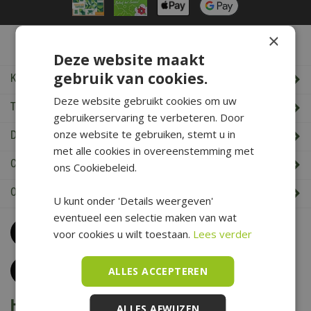
×
De Boet Service
Deze website maakt
gebruik van cookies.
Klantenservice
Deze website gebruikt cookies om uw
Tuincentrum De Boet
gebruikerservaring te verbeteren. Door
onze website te gebruiken, stemt u in
De Boet klantenkaart
met alle cookies in overeenstemming met
Cadeaukaart saldo check
ons Cookiebeleid.
Openingstijden & Contact
U kunt onder 'Details weergeven'
eventueel een selectie maken van wat
Bel
0226 352 197
voor cookies u wilt toestaan.
Lees verder
(maandag t/m zaterdag van 09.00 t/m 17.00 uur)
Klantenservice
ALLES ACCEPTEREN
Het is voorjaar bij De Boet
ALLES AFWIJZEN