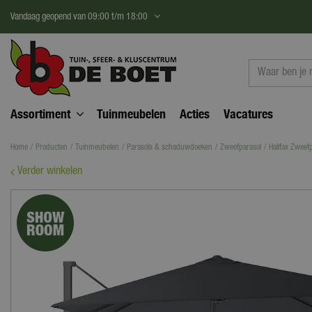
Ga
Vandaag geopend van
09:00
t/m
18:00
naar
content
Assortiment
Tuinmeubelen
Acties
Vacatures
Home
Producten
Tuinmeubelen
Parasols & schaduwdoeken
Zweefparasol
Halifax Zweef
Verder winkelen