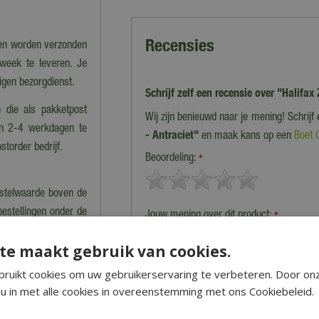
Recensies
nen worden verzonden
 week te leveren. Je
eigen bezorgdienst.
Schrijf zelf een recensie over "Halifa
 die als pakketpost
Wij zijn benieuwd naar je mening! Schrijf
en 2-4 werkdagen te
- Antraciet"
en maak kans op een
Boet 
storder bedrijf.
Beoordeling:
*
estelwaarde boven de
bestellingen onder de
Jouw mening over dit product:
*
Let op: deze recensie gaat over het product en niet over ons
van het product, de look & feel en belangrijke eigenschapp
te maakt gebruik van cookies.
cht van de bestelling.
n berekening van de
ruikt cookies om uw gebruikerservaring te verbeteren. Door on
u in met alle cookies in overeenstemming met ons Cookiebeleid.