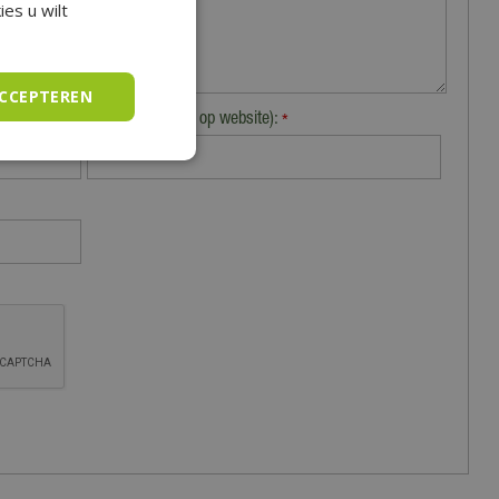
es u wilt
ACCEPTEREN
Plaats (zichtbaar op website):
*