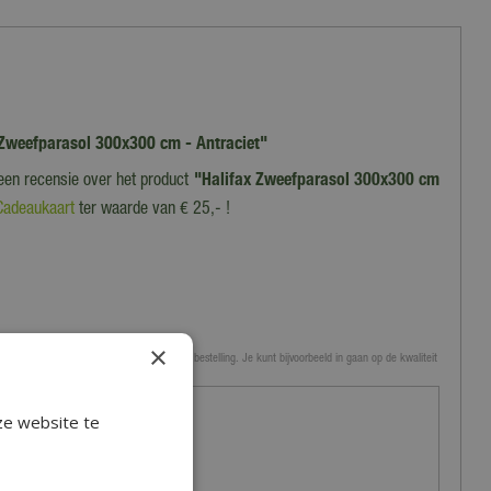
x Zweefparasol 300x300 cm - Antraciet"
 een recensie over het product
"Halifax Zweefparasol 300x300 cm
Cadeaukaart
ter waarde van € 25,- !
×
 tuincentrum, de service of levering van je bestelling. Je kunt bijvoorbeeld in gaan op de kwaliteit
en.
ze website te