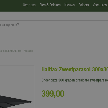
Over ons
Eten & Drinken
Nieuws
Folders
Vacatures
parasol 300x300 cm - Antraciet
Halifax Zweefparasol 300x30
Onder deze 360 graden draaibare zweefparasol 
399
,
00