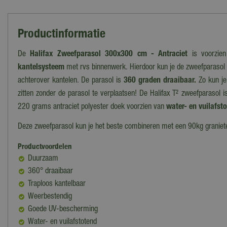
Productinformatie
De
Halifax Zweefparasol 300x300 cm - Antraciet
is voorzie
kantelsysteem
met rvs binnenwerk. Hierdoor kun je de zweefparasol 
achterover kantelen. De parasol is
360 graden draaibaar.
Zo kun je 
zitten zonder de parasol te verplaatsen! De Halifax T² zweefparasol 
220 grams antraciet polyester doek voorzien van
water- en vuilafst
Deze zweefparasol kun je het beste combineren met een 90kg graniet
Productvoordelen
Duurzaam
360° draaibaar
Traploos kantelbaar
Weerbestendig
Goede UV-bescherming
Water- en vuilafstotend