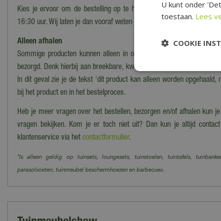
U kunt onder 'Det
Kies je ervoor om de bestelling op te halen in ons magazijn/onze wi
toestaan.
Lees v
16:30 uur. Wij laten je dan vooraf weten wanneer en waar de bestelling
Alleen afhalen
COOKIE INS
Sommige producten kunnen alleen in onze winkel worden afgehaald
bezorgd. Denk hierbij aan breekbare, kwetsbare, zware of moeilijk te
In dit geval zie je de tekst 'dit product kan alleen worden opgehaald, 
bij het product en in het bestelproces.
Heb je meer vragen over het bestellen, bezorgen en/of afhalen kun j
vragen bekijken. Kom je er toch niet uit? Dan kun je altijd cont
klantenservice via het
contactformulier
.
*Is alleen geldig op tuinsets, loungesets, tuinstoelen, tuintafels, tuinbanke
parasolvoeten, tuinmeubel beschermhoezen en barbecues.
Tuinmeubelshow