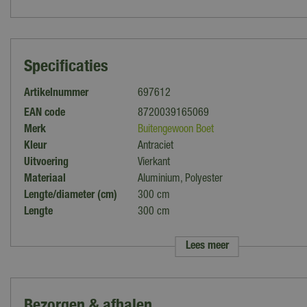
Specificaties
Artikelnummer
697612
EAN code
8720039165069
Merk
Buitengewoon Boet
Kleur
Antraciet
Uitvoering
Vierkant
Materiaal
Aluminium, Polyester
Lengte/diameter (cm)
300 cm
Lengte
300 cm
Breedte
300 cm
Hoogte
255 cm
Lees meer
Afmeting doek
300x300 cm
Bezorgen & afhalen