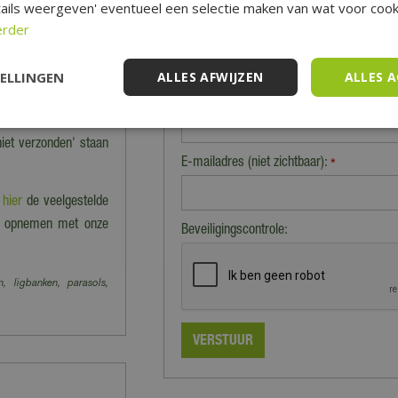
ails weergeven' eventueel een selectie maken van wat voor cooki
nkel dan kan dat tot
erder
 precies klaarstaat.
TELLINGEN
ALLES AFWIJZEN
ALLES 
Naam (zichtbaar op website):
 en worden dus niet
*
 vervoeren producten.
niet verzonden' staan
E-mailadres (niet zichtbaar):
*
e
hier
de veelgestelde
act opnemen met onze
Beveiligingscontrole:
n, ligbanken, parasols,