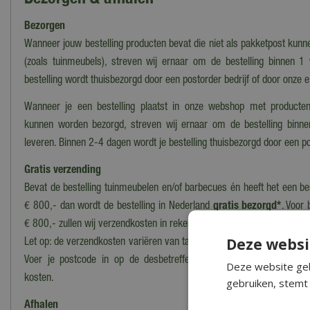
Bezorgen
Wanneer jouw bestelling producten bevat die niet als pakketpost kun
(zoals tuinmeubels), streven wij ernaar om de bestelling binnen 1
bestelling wordt thuisbezorgd door een postorder bedrijf of door onze 
Wanneer je een bestelling plaatst in onze webshop met producten
kunnen worden bezorgd, streven wij ernaar om de bestelling binn
leveren. Binnen 2-4 dagen wordt je bestelling thuisbezorgd door een po
Gratis verzending
Bevat de bestelling tuinmeubelen en/of barbecues én heeft het een b
€ 800,- dan wordt de bestelling in Nederland
gratis bezorgd*
. Voor 
€ 800,- zullen wij verzendkosten in rekening brengen.
Deze websi
Let op: de verzendkosten variëren van tarief i.v.m. grootte en het gewi
Voer je postcode in op de desbetreffende productpagina voor ee
Deze website geb
kosten.
gebruiken, stemt 
Afhalen