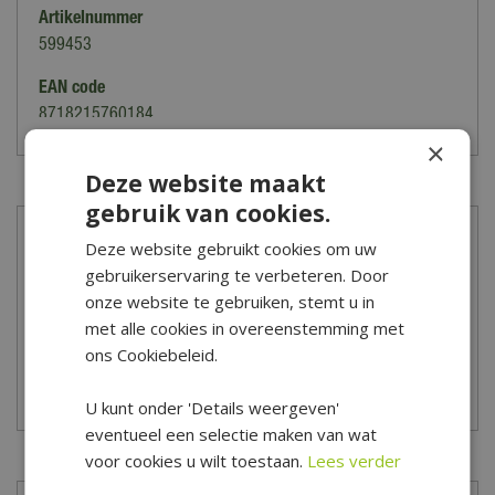
Artikelnummer
599453
EAN code
8718215760184
×
Lees meer
Merk
Deze website maakt
Halls
gebruik van cookies.
Soort
Bezorging tuinkassen
Deze website gebruikt cookies om uw
Tuinkas onderdelen
gebruikerservaring te verbeteren. Door
Wanneer je een tuinkas of tuinkasaccessoire bestelt in onze
Kleur
onze website te gebruiken, stemt u in
Zilver
webshop wordt de bestelling door de leverancier bij jou thuis
met alle cookies in overeenstemming met
ons Cookiebeleid.
geleverd. De levertijden kunnen per product verschillen, je kunt
Gewicht
deze terugvinden bovenaan de productpagina, meteen onder de
13,5 kg
U kunt onder 'Details weergeven'
titel van het product. Het is niet mogelijk om je bestelling op te
Lees meer
eventueel een selectie maken van wat
Materiaal
halen in onze winkel.
voor cookies u wilt toestaan.
Lees verder
Staal
Om te weten of en hoeveel bezorgkosten je betaalt vul je je