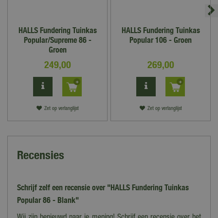
ondergrond. Voor de ondergrond kan gekozen worden voor
vollegrond, een verharde ondergrond (betontegels, betonbanden,
HALLS Fundering Tuinkas
HALLS Fundering Tuinkas
hardhouten balkenframe) of een gestorte betonfundering.
Popular/Supreme 86 -
Popular 106 - Groen
Groen
Bij de keuze voor plaatsing op de vollegrond is van belang dat
249
,
00
269
,
00
het aangetrilde ongeroerde grond is en dat de hoekprofielen van
de optionele stalen fundering worden verzwaard met beton.
Zet op verlanglijst
Zet op verlanglijst
Recensies
Schrijf zelf een recensie over "HALLS Fundering Tuinkas
Popular 86 - Blank"
Wij zijn benieuwd naar je mening! Schrijf een recensie over het