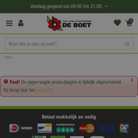
G
Vandaag geopend van
09:00
t/m
21:00
a
n
0
(€0,
a
00)
a
r
c
Home
o
n
t
x
Fout!
De opgevraagde productpagina is tijdelijk uitgeschakeld.
e
Ga terug naar het
overzicht
.
n
t
Betaal makkelijk en veilig