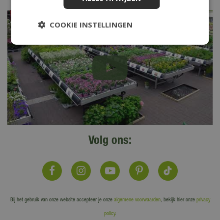
COOKIE INSTELLINGEN
Volg ons:
Bij het gebruik van onze website accepteer je onze
algemene voorwaarden
, bekijk hier onze
privacy
policy
.