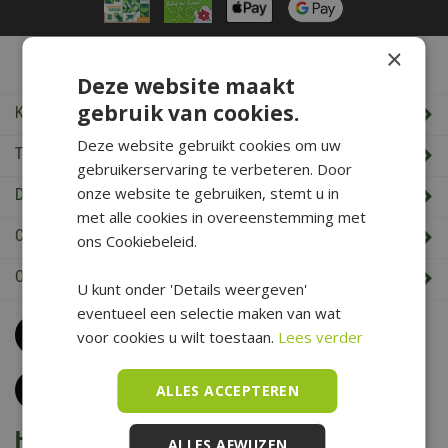
×
De Boet Service
Deze website maakt
gebruik van cookies.
Klantenservice
Deze website gebruikt cookies om uw
Tuincentrum De Boet
gebruikerservaring te verbeteren. Door
onze website te gebruiken, stemt u in
De Boet klantenkaart
met alle cookies in overeenstemming met
Cadeaukaart saldo check
ons Cookiebeleid.
Openingstijden & Contact
U kunt onder 'Details weergeven'
eventueel een selectie maken van wat
Bel
0226 352 197
voor cookies u wilt toestaan.
Lees verder
(maandag t/m zaterdag van 09.00 t/m 17.00 uur)
Klantenservice
ALLES ACCEPTEREN
Het is voorjaar bij De Boet
ALLES AFWIJZEN