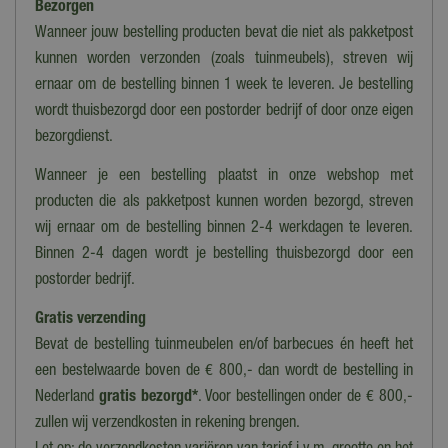
Bezorgen
Soort
Kropsla
Wanneer jouw bestelling producten bevat die niet als pakketpost
kunnen worden verzonden (zoals tuinmeubels), streven wij
Inhoud
ernaar om de bestelling binnen 1 week te leveren. Je bestelling
3 g
wordt thuisbezorgd door een postorder bedrijf of door onze eigen
Zaaitijd
bezorgdienst.
Februari - augustus
Wanneer je een bestelling plaatst in onze webshop met
Standplaats
producten die als pakketpost kunnen worden bezorgd, streven
Zon / Half schaduw
wij ernaar om de bestelling binnen 2-4 werkdagen te leveren.
Binnen 2-4 dagen wordt je bestelling thuisbezorgd door een
postorder bedrijf.
Gratis verzending
Bevat de bestelling tuinmeubelen en/of barbecues én heeft het
een bestelwaarde boven de € 800,- dan wordt de bestelling in
Nederland
gratis bezorgd*
. Voor bestellingen onder de € 800,-
zullen wij verzendkosten in rekening brengen.