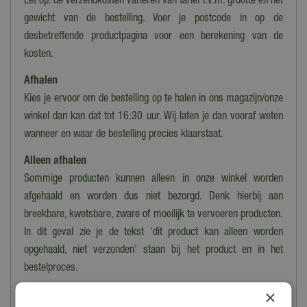
Let op: de verzendkosten variëren van tarief i.v.m. grootte en het
gewicht van de bestelling. Voer je postcode in op de
desbetreffende productpagina voor een berekening van de
kosten.
Afhalen
Kies je ervoor om de bestelling op te halen in ons magazijn/onze
winkel dan kan dat tot 16:30 uur. Wij laten je dan vooraf weten
wanneer en waar de bestelling precies klaarstaat.
Alleen afhalen
Sommige producten kunnen alleen in onze winkel worden
afgehaald en worden dus niet bezorgd. Denk hierbij aan
breekbare, kwetsbare, zware of moeilijk te vervoeren producten.
In dit geval zie je de tekst 'dit product kan alleen worden
opgehaald, niet verzonden' staan bij het product en in het
bestelproces.
×
Heb je meer vragen over het bestellen, bezorgen en/of afhalen