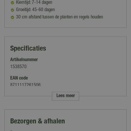
Kiemtijd: 7-14 dagen
Groeitijd: 45-60 dagen
30 cm afstand tussen de planten en regels houden
Specificaties
Artikelnummer
1538570
EAN code
8711117261506
Lees meer
Merk
Horti Tops
Categorie
Bezorgen & afhalen
Bladgroente