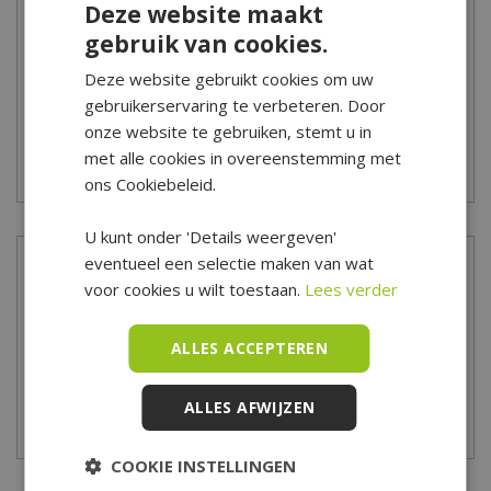
Deze website maakt
kun je
hier
de veelgestelde vragen bekijken. Kom je er toch niet
gebruik van cookies.
uit? Dan kun je altijd contact opnemen met onze klantenservice
via het
contactformulier
.
Deze website gebruikt cookies om uw
gebruikerservaring te verbeteren. Door
*Is alleen geldig op tuinsets, loungesets, tuinstoelen, tuintafels,
onze website te gebruiken, stemt u in
tuinbanken, ligbanken, parasols, parasolvoeten, tuinmeubel
met alle cookies in overeenstemming met
beschermhoezen en barbecues.
ons Cookiebeleid.
U kunt onder 'Details weergeven'
eventueel een selectie maken van wat
Meer informatie
voor cookies u wilt toestaan.
Lees verder
Zelf groente en kruiden kweken is helemaal de trend van nu! Zelf
ALLES ACCEPTEREN
kweken is helemaal niet moeilijk en kan op elk plekje in de tuin,
balkon of binnen. Creëer met de bloemzaden van De Boet een
ALLES AFWIJZEN
mooi en vrolijk kleuren pallet in de tuin. Heb je advies nodig bij
het zaaien van zaden en het planten van bollen? Kom dan langs
Lees meer
COOKIE INSTELLINGEN
in ons tuincentrum, onze tuindeskundige staan klaar om