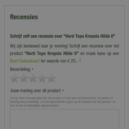
Recensies
Schrijf zelf een recensie over "Horti Tops Kropsla Hilde II"
Wij zijn benieuwd naar je mening! Schrijf een recensie over het
product
"Horti Tops Kropsla Hilde II"
en maak kans op een
Boet Cadeaukaart
ter waarde van € 25,- !
Beoordeling:
*
Jouw mening over dit product:
*
Let op: deze recensie gaat over het product en niet over ons tuincentrum, de service of
levering van je bestelling. Je kunt bijvoorbeeld in gaan op de kwaliteit van het product, de
look & feel en belangrijke eigenschappen.