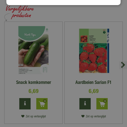
je vragen te beantwoorden. Tuincentrum De Boet is gelegen in
het hart van Noord-Holland, centraal in een driehoek tussen
Hoorn, Schagen en Alkmaar.
Bekijk hier onze openingstijden
Snack komkommer
Aardbeien Sarian F1
6
,
69
6
,
69
Zet op verlanglijst
Zet op verlanglijst