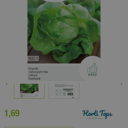
1
,
69