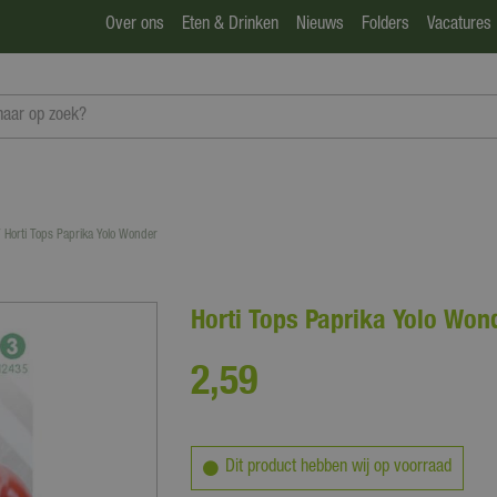
Over ons
Eten & Drinken
Nieuws
Folders
Vacatures
Horti Tops Paprika Yolo Wonder
Horti Tops Paprika Yolo Won
2
,
59
Dit product hebben wij op voorraad