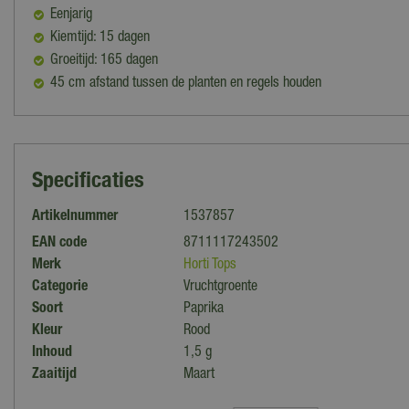
Eenjarig
Kiemtijd: 15 dagen
Groeitijd: 165 dagen
45 cm afstand tussen de planten en regels houden
Specificaties
Artikelnummer
1537857
EAN code
8711117243502
Merk
Horti Tops
Categorie
Vruchtgroente
Soort
Paprika
Kleur
Rood
Inhoud
1,5 g
Zaaitijd
Maart
Standplaats
Zon