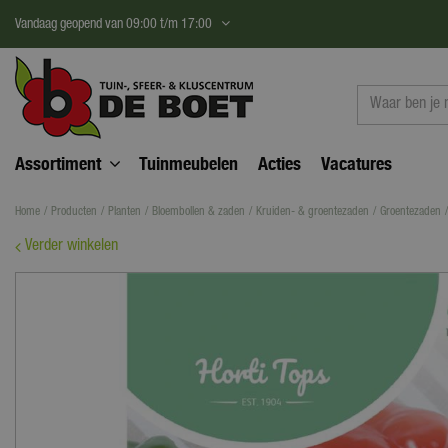
Ga
Vandaag geopend van
09:00
t/m
17:00
naar
content
Assortiment
Tuinmeubelen
Acties
Vacatures
Home
Producten
Planten
Bloembollen & zaden
Kruiden- & groentezaden
Groentezaden
Verder winkelen