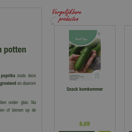
n potten
 paprika
zoals deze
groeiend
en daarom
Snack komkommer
iten onder glas. Na
den of binnen op de
6
,
69