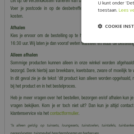
Let op: de verzendkosten variëren van tarief i.v.m. grootte en het gewi
U kunt onder 'Det
Voer je postcode in op de desbetreffende productpagina voor ee
toestaan.
Lees v
kosten.
COOKIE INS
Afhalen
Kies je ervoor om de bestelling op te halen in ons magazijn/onze wi
16:30 uur. Wij laten je dan vooraf weten wanneer en waar de bestelling
Alleen afhalen
Sommige producten kunnen alleen in onze winkel worden afgehaald
bezorgd. Denk hierbij aan breekbare, kwetsbare, zware of moeilijk te
In dit geval zie je de tekst 'dit product kan alleen worden opgehaald, 
bij het product en in het bestelproces.
Heb je meer vragen over het bestellen, bezorgen en/of afhalen kun j
vragen bekijken. Kom je er toch niet uit? Dan kun je altijd cont
klantenservice via het
contactformulier
.
*Is alleen geldig op tuinsets, loungesets, tuinstoelen, tuintafels, tuinbanke
parasolvoeten, tuinmeubel beschermhoezen en barbecues.