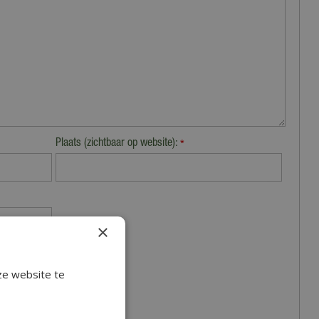
Plaats (zichtbaar op website):
*
×
ze website te