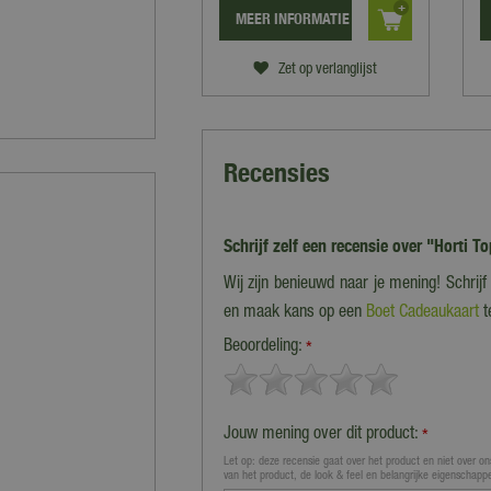
MEER INFORMATIE
Zet op verlanglijst
Recensies
Schrijf zelf een recensie over "Horti 
Wij zijn benieuwd naar je mening! Schrij
en maak kans op een
Boet Cadeaukaart
t
Beoordeling:
*
Jouw mening over dit product:
*
Let op: deze recensie gaat over het product en niet over ons
van het product, de look & feel en belangrijke eigenschapp