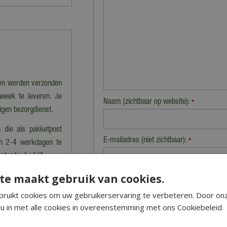
nen worden verzonden
 week te leveren. Je
Naam (zichtbaar op website):
*
eigen bezorgdienst.
 die als pakketpost
E-mailadres (niet zichtbaar):
*
en 2-4 werkdagen te
storder bedrijf.
te maakt gebruik van cookies.
Beveiligingscontrole:
estelwaarde boven de
ruikt cookies om uw gebruikerservaring te verbeteren. Door on
bestellingen onder de
u in met alle cookies in overeenstemming met ons Cookiebeleid.