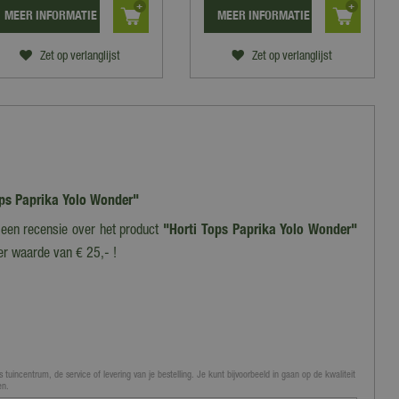
MEER INFORMATIE
MEER INFORMATIE
Zet op verlanglijst
Zet op verlanglijst
Tops Paprika Yolo Wonder"
f een recensie over het product
"Horti Tops Paprika Yolo Wonder"
er waarde van € 25,- !
 tuincentrum, de service of levering van je bestelling. Je kunt bijvoorbeeld in gaan op de kwaliteit
en.