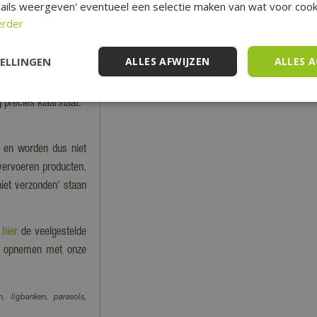
cht van de bestelling.
ails weergeven' eventueel een selectie maken van wat voor cooki
n berekening van de
erder
TELLINGEN
ALLES AFWIJZEN
ALLES 
nkel dan kan dat tot
 precies klaarstaat.
 en worden dus niet
 vervoeren producten.
niet verzonden' staan
e
hier
de veelgestelde
act opnemen met onze
n, ligbanken, parasols,