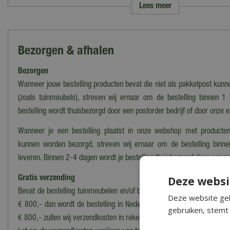
Lees meer
Bezorgen & afhalen
Bezorgen
Wanneer jouw bestelling producten bevat die niet als pakketpost kun
(zoals tuinmeubels), streven wij ernaar om de bestelling binnen 1
bestelling wordt thuisbezorgd door een postorder bedrijf of door onze 
Wanneer je een bestelling plaatst in onze webshop met producten
kunnen worden bezorgd, streven wij ernaar om de bestelling binn
leveren. Binnen 2-4 dagen wordt je bestelling thuisbezorgd door een po
Deze websi
Gratis verzending
Bevat de bestelling tuinmeubelen en/of barbecues én heeft het een b
Deze website geb
€ 800,- dan wordt de bestelling in Nederland
gratis bezorgd*
. Voor 
gebruiken, stemt 
€ 800,- zullen wij verzendkosten in rekening brengen.