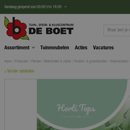
Ga
Vandaag geopend van
09:00
t/m
18:00
naar
content
Assortiment
Tuinmeubelen
Acties
Vacatures
Home
Producten
Planten
Bloembollen & zaden
Kruiden- & groentezaden
Groentezaden
Verder winkelen