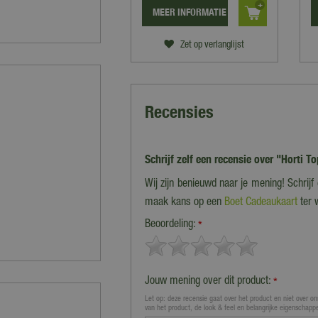
MEER INFORMATIE
Zet op verlanglijst
Recensies
Schrijf zelf een recensie over "Horti 
Wij zijn benieuwd naar je mening! Schrij
maak kans op een
Boet Cadeaukaart
ter 
Beoordeling:
*
Jouw mening over dit product:
*
Let op: deze recensie gaat over het product en niet over ons
van het product, de look & feel en belangrijke eigenschapp