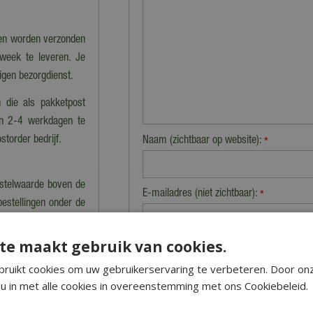
nen worden verzonden
 week te leveren. Je
eigen bezorgdienst.
 die als pakketpost
en 2-4 werkdagen te
storder bedrijf.
Naam (zichtbaar op website):
*
estelwaarde boven de
E-mailadres (niet zichtbaar):
*
bestellingen onder de
cht van de bestelling.
te maakt gebruik van cookies.
Beveiligingscontrole:
n berekening van de
ruikt cookies om uw gebruikerservaring te verbeteren. Door on
u in met alle cookies in overeenstemming met ons Cookiebeleid.