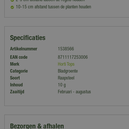
2-3 cm afstand tussen de regels houden
10-15 cm afstand tussen de planten houden
Specificaties
Artikelnummer
1538566
EAN code
8711117253006
Merk
Horti Tops
Categorie
Bladgroente
Soort
Raapsteel
Inhoud
10 g
Zaaitijd
Februari - augustus
Bezorgen & afhalen