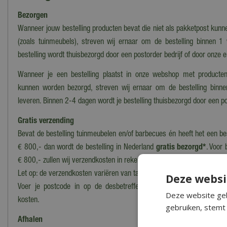
Bezorgen
Wanneer jouw bestelling producten bevat die niet als pakketpost kun
(zoals tuinmeubels), streven wij ernaar om de bestelling binnen 1
bestelling wordt thuisbezorgd door een postorder bedrijf of door onze 
Wanneer je een bestelling plaatst in onze webshop met producten
kunnen worden bezorgd, streven wij ernaar om de bestelling binn
leveren. Binnen 2-4 dagen wordt je bestelling thuisbezorgd door een po
Gratis verzending
Bevat de bestelling tuinmeubelen en/of barbecues én heeft het een b
€ 800,- dan wordt de bestelling in Nederland
gratis bezorgd*
. Voor 
€ 800,- zullen wij verzendkosten in rekening brengen.
Let op: de verzendkosten variëren van tarief i.v.m. grootte en het gewi
Deze websi
Voer je postcode in op de desbetreffende productpagina voor ee
Deze website geb
kosten.
gebruiken, stemt 
Afhalen