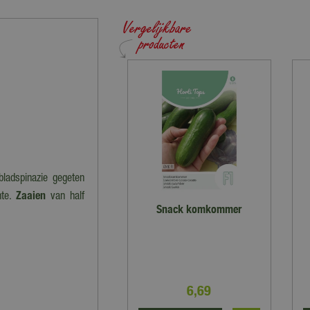
bladspinazie gegeten
nte.
Zaaien
van half
Snack komkommer
6
,
69