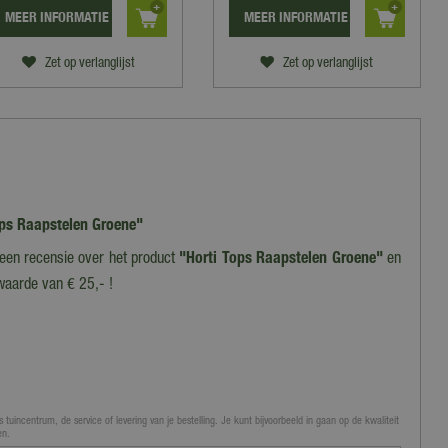
MEER INFORMATIE
MEER INFORMATIE
Zet op verlanglijst
Zet op verlanglijst
Tops Raapstelen Groene"
f een recensie over het product
"Horti Tops Raapstelen Groene"
en
waarde van € 25,- !
 tuincentrum, de service of levering van je bestelling. Je kunt bijvoorbeeld in gaan op de kwaliteit
en.