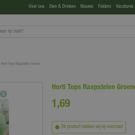
Over ons
Eten & Drinken
Nieuws
Folders
Vacatures
Horti Tops Raapstelen Groene
Horti Tops Raapstelen Groen
1
,
69
Dit product hebben wij op voorraad