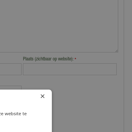
Plaats (zichtbaar op website):
*
×
ze website te