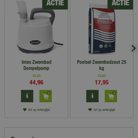
Intex Zwembad
Poolsel Zwembadzout 25
Dompelpomp
kg
49
,
95
19
,
95
44
,
96
17
,
95
Zet op verlanglijst
Zet op verlanglijst