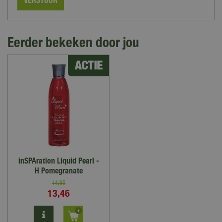
Eerder bekeken door jou
inSPAration Liquid Pearl -
H Pomegranate
14
,
95
13
,
46