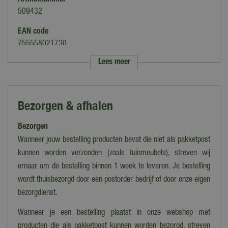
Artikelnummer
509432
EAN code
755558021730
Lees meer
Merk
Spa-Plus
Soort
Bezorgen & afhalen
Geuren & Parfum
Bezorgen
Type
Vloeistof
Wanneer jouw bestelling producten bevat die niet als pakketpost
kunnen worden verzonden (zoals tuinmeubels), streven wij
Vermogen
ernaar om de bestelling binnen 1 week te leveren. Je bestelling
Vloeistof
wordt thuisbezorgd door een postorder bedrijf of door onze eigen
bezorgdienst.
Wanneer je een bestelling plaatst in onze webshop met
producten die als pakketpost kunnen worden bezorgd, streven