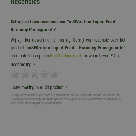
Recensies
Schrijf zelf een recensie over "inSPAration Liquid Pearl -
Harmony Pomegranate"
Wij zijn benieuwd naar je mening! Schrijf een recensie over het
product
"inSPAration Liquid Pearl - Harmony Pomegranate"
en maak kans op een
Boet Cadeaukaart
ter waarde van € 25,- !
Beoordeling:
*
Jouw mening over dit product:
*
Let op: deze recensie gaat over het product en niet over ons tuincentrum, de service of
levering van je bestelling. Je kunt bijvoorbeeld in gaan op de kwaliteit van het product, de
look & feel en belangrijke eigenschappen.