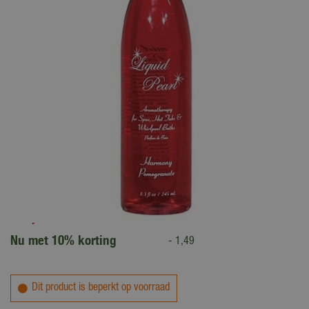
14
,
95
13
,
46
Nu met 10% korting
-
1
,
49
Dit product is beperkt op voorraad