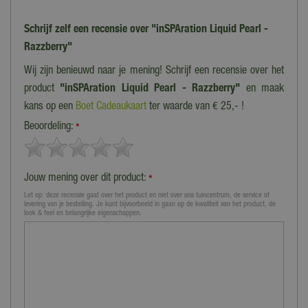
Schrijf zelf een recensie over "inSPAration Liquid Pearl -
Razzberry"
Wij zijn benieuwd naar je mening! Schrijf een recensie over het
product
"inSPAration Liquid Pearl - Razzberry"
en maak
kans op een
Boet Cadeaukaart
ter waarde van € 25,- !
Beoordeling:
*
Jouw mening over dit product:
*
Let op: deze recensie gaat over het product en niet over ons tuincentrum, de service of
levering van je bestelling. Je kunt bijvoorbeeld in gaan op de kwaliteit van het product, de
look & feel en belangrijke eigenschappen.