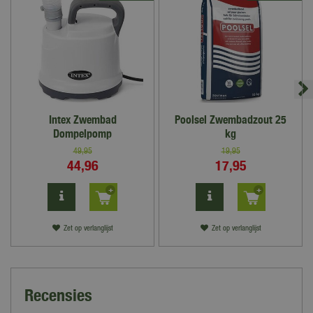
Intex Zwembad
Poolsel Zwembadzout 25
Dompelpomp
kg
49
,
95
19
,
95
44
,
96
17
,
95
Zet op verlanglijst
Zet op verlanglijst
Recensies