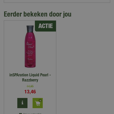
Eerder bekeken door jou
inSPAration Liquid Pearl -
Razzberry
14
,
95
13
,
46