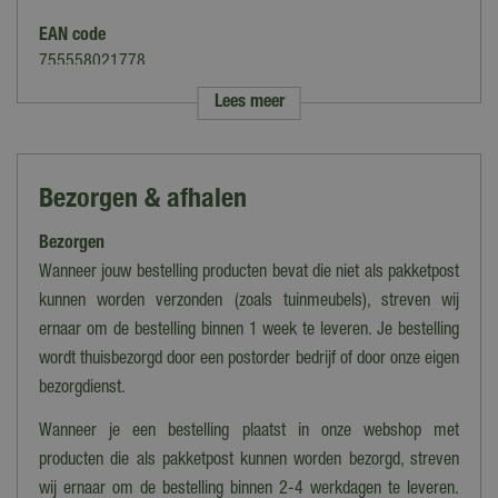
EAN code
755558021778
Lees meer
Merk
Spa-Plus
Soort
Bezorgen & afhalen
Geuren & Parfum
Bezorgen
Type
Vloeistof
Wanneer jouw bestelling producten bevat die niet als pakketpost
kunnen worden verzonden (zoals tuinmeubels), streven wij
Vermogen
ernaar om de bestelling binnen 1 week te leveren. Je bestelling
Vloeistof
wordt thuisbezorgd door een postorder bedrijf of door onze eigen
bezorgdienst.
Wanneer je een bestelling plaatst in onze webshop met
producten die als pakketpost kunnen worden bezorgd, streven
wij ernaar om de bestelling binnen 2-4 werkdagen te leveren.