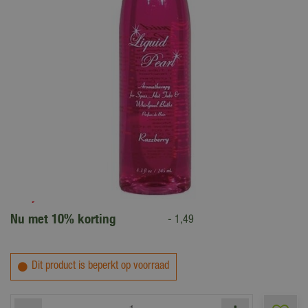
14
,
95
13
,
46
Nu met 10% korting
-
1
,
49
Dit product is beperkt op voorraad