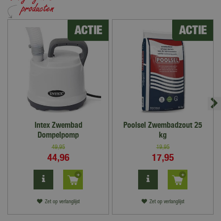
Intex Zwembad
Poolsel Zwembadzout 25
Dompelpomp
kg
49
,
95
19
,
95
44
,
96
17
,
95
Zet op verlanglijst
Zet op verlanglijst