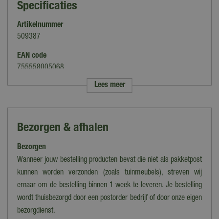
Specificaties
Artikelnummer
509387
EAN code
755558005068
Lees meer
Merk
Spa-Plus
Soort
Bezorgen & afhalen
Geuren & Parfum
Bezorgen
Type
Vloeistof
Wanneer jouw bestelling producten bevat die niet als pakketpost
kunnen worden verzonden (zoals tuinmeubels), streven wij
Vermogen
ernaar om de bestelling binnen 1 week te leveren. Je bestelling
Vloeistof
wordt thuisbezorgd door een postorder bedrijf of door onze eigen
bezorgdienst.