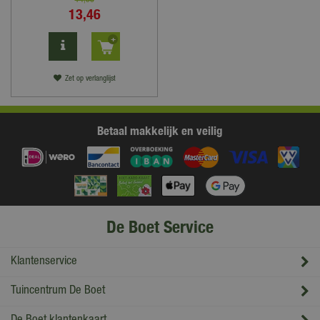
14
,
95
13
,
46
Zet op verlanglijst
Betaal makkelijk en veilig
De Boet Service
Klantenservice
Tuincentrum De Boet