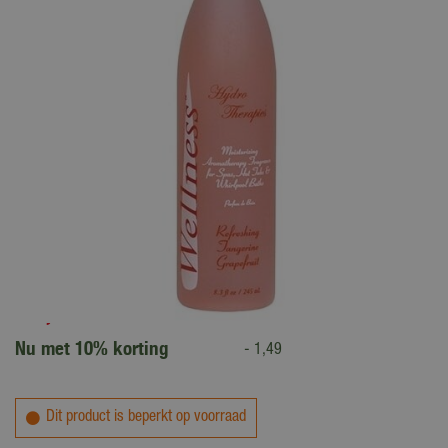
14
,
95
13
,
46
Nu met 10% korting
-
1
,
49
Dit product is beperkt op voorraad