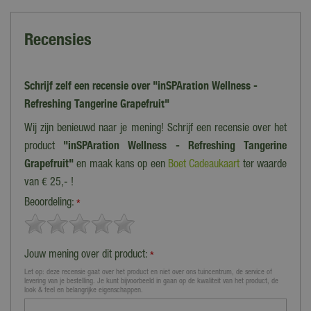
Recensies
Schrijf zelf een recensie over "inSPAration Wellness -
Refreshing Tangerine Grapefruit"
Wij zijn benieuwd naar je mening! Schrijf een recensie over het
product
"inSPAration Wellness - Refreshing Tangerine
Grapefruit"
en maak kans op een
Boet Cadeaukaart
ter waarde
van € 25,- !
Beoordeling:
*
Jouw mening over dit product:
*
Let op: deze recensie gaat over het product en niet over ons tuincentrum, de service of
levering van je bestelling. Je kunt bijvoorbeeld in gaan op de kwaliteit van het product, de
look & feel en belangrijke eigenschappen.