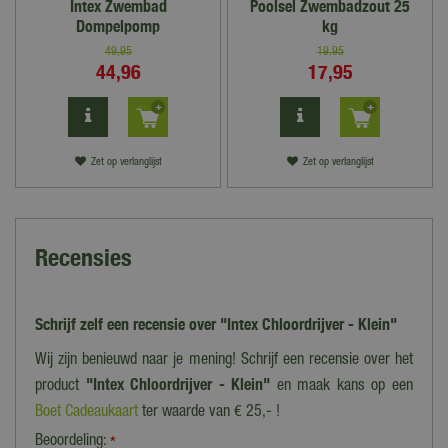
Intex Zwembad
Poolsel Zwembadzout 25
Dompelpomp
kg
49
,
95
19
,
95
44
,
96
17
,
95
Zet op verlanglijst
Zet op verlanglijst
Recensies
Schrijf zelf een recensie over "Intex Chloordrijver - Klein"
Wij zijn benieuwd naar je mening! Schrijf een recensie over het
product
"Intex Chloordrijver - Klein"
en maak kans op een
Boet Cadeaukaart
ter waarde van € 25,- !
Beoordeling:
*