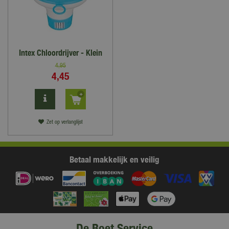
Intex Chloordrijver - Klein
4
,
95
4
,
45
Zet op verlanglijst
Betaal makkelijk en veilig
De Boet Service