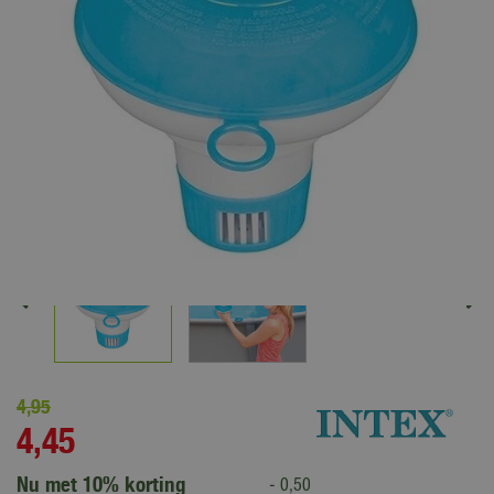
4
,
95
4
,
45
Nu met 10% korting
-
0
,
50