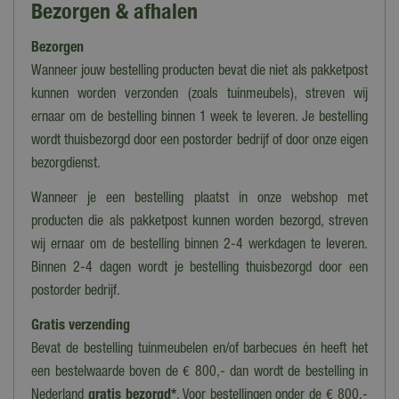
Bezorgen & afhalen
Chloor & ontsmetting
Bezorgen
Kleur
Blauw, Wit
Wanneer jouw bestelling producten bevat die niet als pakketpost
kunnen worden verzonden (zoals tuinmeubels), streven wij
Materiaal
ernaar om de bestelling binnen 1 week te leveren. Je bestelling
PVC
wordt thuisbezorgd door een postorder bedrijf of door onze eigen
Diameter
bezorgdienst.
12,7 cm
Wanneer je een bestelling plaatst in onze webshop met
producten die als pakketpost kunnen worden bezorgd, streven
wij ernaar om de bestelling binnen 2-4 werkdagen te leveren.
Binnen 2-4 dagen wordt je bestelling thuisbezorgd door een
postorder bedrijf.
Gratis verzending
Bevat de bestelling tuinmeubelen en/of barbecues én heeft het
een bestelwaarde boven de € 800,- dan wordt de bestelling in
Nederland
gratis bezorgd*
. Voor bestellingen onder de € 800,-