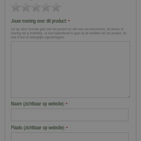
Jouw mening over dit product:
*
Let op: deze recensie gaat over het product en niet over ons tuincentrum, de service of
levering van je bestelling. Je kunt bijvoorbeeld in gaan op de kwaliteit van het product, de
look & feel en belangrijke eigenschappen.
Naam (zichtbaar op website):
*
Plaats (zichtbaar op website):
*