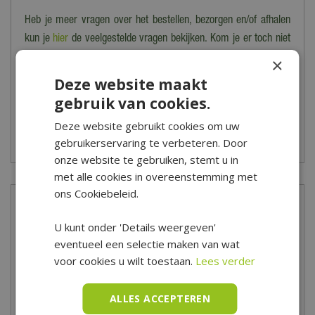
Heb je meer vragen over het bestellen, bezorgen en/of afhalen
kun je
hier
de veelgestelde vragen bekijken. Kom je er toch niet
uit? Dan kun je altijd contact opnemen met onze klantenservice
×
via het
contactformulier
.
Deze website maakt
gebruik van cookies.
*Is alleen geldig op tuinsets, loungesets, tuinstoelen, tuintafels,
tuinbanken, ligbanken, parasols, parasolvoeten, tuinmeubel
Deze website gebruikt cookies om uw
gebruikerservaring te verbeteren. Door
beschermhoezen en barbecues.
onze website te gebruiken, stemt u in
met alle cookies in overeenstemming met
ons Cookiebeleid.
Meer informatie
U kunt onder 'Details weergeven'
Behoefte aan verkoeling? Zet dan een zwembad op in
eventueel een selectie maken van wat
voor cookies u wilt toestaan.
Lees verder
je achtertuin, vullen met water en je kunt lekker zwemmen!
Reinig je zwembad regelmatig voor de nodige hygiëne. Heb
je vragen over het reinigen of heb je een andere vraag? Kom
ALLES ACCEPTEREN