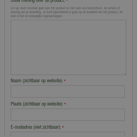
Jouw mening over dit product:
*
Let op: deze recensie gaat over het product en niet over ons tuincentrum, de service of
levering van je bestelling. Je kunt bijvoorbeeld in gaan op de kwaliteit van het product, de
look & feel en belangrijke eigenschappen.
Naam (zichtbaar op website):
*
Plaats (zichtbaar op website):
*
E-mailadres (niet zichtbaar):
*