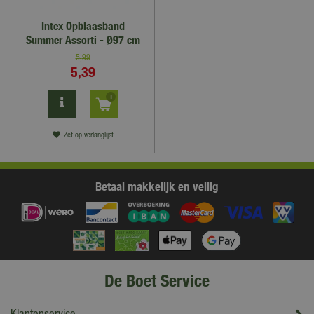
Intex Opblaasband
Summer Assorti - Ø97 cm
5
,
99
5
,
39
Zet op verlanglijst
Betaal makkelijk en veilig
De Boet Service