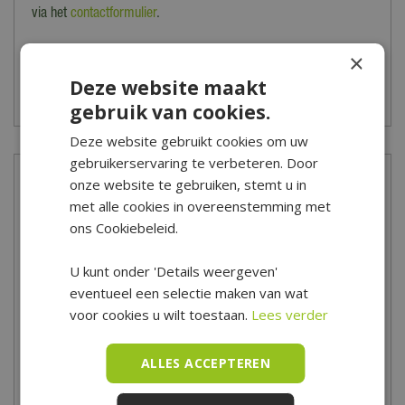
via het
contactformulier
.
*Is alleen geldig op tuinsets, loungesets, tuinstoelen, tuintafels,
×
tuinbanken, ligbanken, parasols, parasolvoeten, tuinmeubel
Deze website maakt
beschermhoezen en barbecues.
gebruik van cookies.
Deze website gebruikt cookies om uw
gebruikerservaring te verbeteren. Door
onze website te gebruiken, stemt u in
Meer informatie
met alle cookies in overeenstemming met
ons Cookiebeleid.
Behoefte aan verkoeling? Zet dan een zwembad op in
je achtertuin, vullen met water en je kunt lekker zwemmen!
U kunt onder 'Details weergeven'
Reinig je zwembad regelmatig voor de nodige hygiëne. Heb
eventueel een selectie maken van wat
je vragen over het reinigen of heb je een andere vraag? Kom
voor cookies u wilt toestaan.
Lees verder
dan langs in ons Tuincentrum, onze zwembad-deskundige staat
klaar om je vragen te beantwoorden. Tuincentrum De Boet is
ALLES ACCEPTEREN
gelegen in het hart van Noord-Holland, centraal in een driehoek
tussen Hoorn, Schagen en Alkmaar.