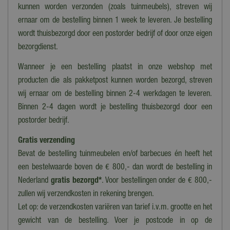
kunnen worden verzonden (zoals tuinmeubels), streven wij
Leeftijd
ernaar om de bestelling binnen 1 week te leveren. Je bestelling
6+
wordt thuisbezorgd door een postorder bedrijf of door onze eigen
Materiaal
bezorgdienst.
Vinyl
Wanneer je een bestelling plaatst in onze webshop met
Diameter/Lengte
producten die als pakketpost kunnen worden bezorgd, streven
97 cm
wij ernaar om de bestelling binnen 2-4 werkdagen te leveren.
Binnen 2-4 dagen wordt je bestelling thuisbezorgd door een
postorder bedrijf.
Gratis verzending
Bevat de bestelling tuinmeubelen en/of barbecues én heeft het
een bestelwaarde boven de € 800,- dan wordt de bestelling in
Nederland
gratis bezorgd*
. Voor bestellingen onder de € 800,-
zullen wij verzendkosten in rekening brengen.
Let op: de verzendkosten variëren van tarief i.v.m. grootte en het
gewicht van de bestelling. Voer je postcode in op de