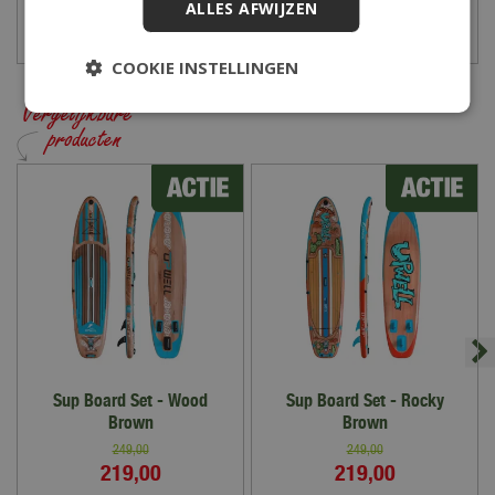
ALLES AFWIJZEN
Bekijk hier onze openingstijden
COOKIE INSTELLINGEN
Sup Board Set - Wood
Sup Board Set - Rocky
Brown
Brown
249
,
00
249
,
00
219
,
00
219
,
00