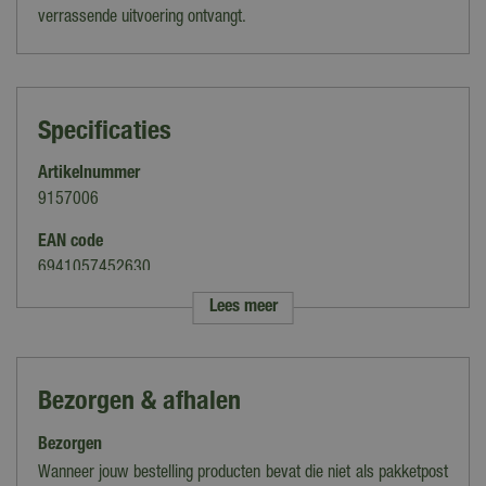
verrassende uitvoering ontvangt.
Specificaties
Artikelnummer
9157006
EAN code
6941057452630
Lees meer
Merk
Intex
Soort
Bezorgen & afhalen
Zwembanden
Bezorgen
Kleur
Multi
Wanneer jouw bestelling producten bevat die niet als pakketpost