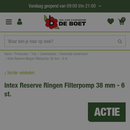
G
Vandaag geopend van
09:00
t/m
21:00
a
n
0
(€0,
a
00)
a
r
c
Home
Producten
Tuin
Zwembaden
Zwembad onderhoud
o
Intex Reserve Ringen Filterpomp 38 mm - 6 st.
n
t
Verder winkelen
e
Intex Reserve Ringen Filterpomp 38 mm - 6
n
st.
t