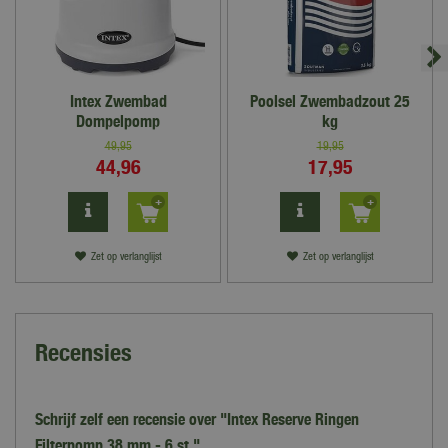
Intex Zwembad
Poolsel Zwembadzout 25
Dompelpomp
kg
49
,
95
19
,
95
44
,
96
17
,
95
Zet op verlanglijst
Zet op verlanglijst
Recensies
Schrijf zelf een recensie over "Intex Reserve Ringen
Filterpomp 38 mm - 6 st."