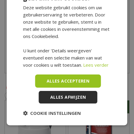
je achtertuin, vullen met water en je kunt lekker zwemmen!
Deze website gebruikt cookies om uw
Reinig je zwembad regelmatig voor de nodige hygiëne. Heb
gebruikerservaring te verbeteren. Door
je vragen over het reinigen of heb je een andere vraag? Kom
onze website te gebruiken, stemt u in
met alle cookies in overeenstemming met
dan langs in ons Tuincentrum, onze zwembad-deskundige staat
ons Cookiebeleid.
klaar om je vragen te beantwoorden. Tuincentrum De Boet is
gelegen in het hart van Noord-Holland, centraal in een driehoek
U kunt onder 'Details weergeven'
tussen Hoorn, Schagen en Alkmaar.
eventueel een selectie maken van wat
Bekijk hier onze openingstijden
voor cookies u wilt toestaan.
Lees verder
ALLES ACCEPTEREN
ALLES AFWIJZEN
COOKIE INSTELLINGEN