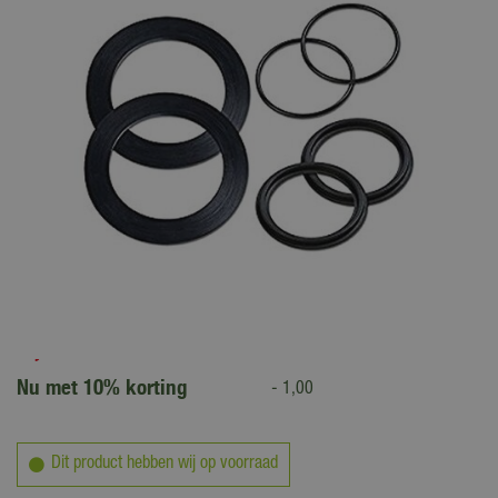
9
,
95
8
,
95
Nu met 10% korting
-
1
,
00
Dit product hebben wij op voorraad