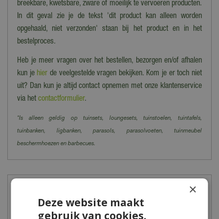
breekbare, kwetsbare, zware of moeilijk te vervoeren producten.
In dit geval zie je de tekst 'dit product kan alleen worden
opgehaald, niet verzonden' staan bij het product en in het
bestelproces.
Heb je meer vragen over het bestellen, bezorgen en/of afhalen
kun je
hier
de veelgestelde vragen bekijken. Kom je er toch niet
uit? Dan kun je altijd contact opnemen met onze klantenservice
via het
contactformulier
.
*Is alleen geldig op tuinsets, loungesets, tuinstoelen, tuintafels,
tuinbanken, ligbanken, parasols, parasolvoeten, tuinmeubel
beschermhoezen en barbecues.
×
Meer informatie
Deze website maakt
gebruik van cookies.
Behoefte aan verkoeling? Zet dan een zwembad op in