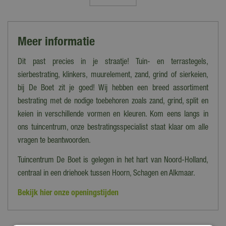
Toepassing
Let op: de verzendkosten variëren van tarief i.v.m. grootte en het
Dakterras, Looppad, Terras, Zwembad
gewicht van de bestelling. Voer je postcode in op de
desbetreffende productpagina voor een berekening van de
Formaat
Meer informatie
kosten.
60x60 cm
Kies je ervoor om de bestelling op te halen in ons magazijn/onze
Dit past precies in je straatje! Tuin- en terrastegels,
Lengte (cm)
winkel dan kan dat tot 16:30 uur. Wij laten je dan vooraf weten
sierbestrating, klinkers, muurelement, zand, grind of sierkeien,
60 cm
wanneer en waar de bestelling precies klaarstaat.
bij De Boet zit je goed! Wij hebben een breed assortiment
Breedte (cm)
bestrating met de nodige toebehoren zoals zand, grind, split en
Bezorgen op Waddeneilanden/Zeeland
60 cm
keien in verschillende vormen en kleuren. Kom eens langs in
Woon je op de Waddeneilanden of in Zeeland en wil je
ons tuincentrum, onze bestratingsspecialist staat klaar om alle
Kenmerken
jouw bestelling laten bezorgen? Neem dan contact op met onze
Onderhoudsvriendelijk, Vorstbestendig
vragen te beantwoorden.
klantenservice om de mogelijkheden te bespreken.
Dikte (cm)
Tuincentrum De Boet is gelegen in het hart van Noord-Holland,
4 cm
Heb je meer vragen over het bestellen, bezorgen en/of afhalen
centraal in een driehoek tussen Hoorn, Schagen en Alkmaar.
kun je
hier
de veelgestelde vragen bekijken. Kom je er toch niet
Bekijk hier onze openingstijden
uit? Dan kun je altijd contact opnemen met onze klantenservice
via het
contactformulier
.