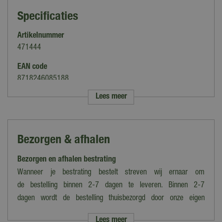
Specificaties
Artikelnummer
471444
EAN code
8718246085188
Lees meer
Merk
Excluton
Kleur
Bezorgen & afhalen
Blauw, Bruin
Bezorgen en afhalen bestrating
Uitvoering
Vierkant
Wanneer je bestrating bestelt streven wij ernaar om
de bestelling binnen 2-7 dagen te leveren. Binnen 2-7
Gewicht
dagen wordt de bestelling thuisbezorgd door onze eigen
66 kg per m²
bezorgdienst.
Lees meer