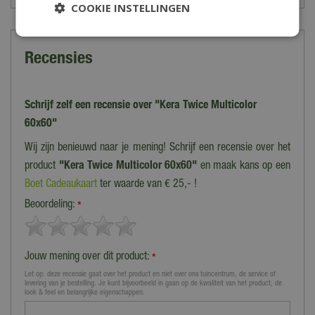
COOKIE INSTELLINGEN
Recensies
Schrijf zelf een recensie over "Kera Twice Multicolor
60x60"
Wij zijn benieuwd naar je mening! Schrijf een recensie over het
product
"Kera Twice Multicolor 60x60"
en maak kans op een
Boet Cadeaukaart
ter waarde van € 25,- !
Beoordeling:
*
Jouw mening over dit product:
*
Let op: deze recensie gaat over het product en niet over ons tuincentrum, de service of
levering van je bestelling. Je kunt bijvoorbeeld in gaan op de kwaliteit van het product, de
look & feel en belangrijke eigenschappen.