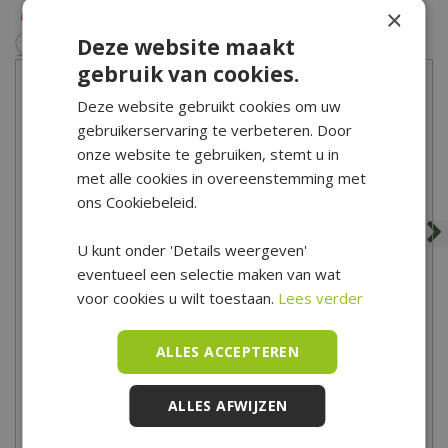
×
Deze website maakt
gebruik van cookies.
Deze website gebruikt cookies om uw
gebruikerservaring te verbeteren. Door
onze website te gebruiken, stemt u in
met alle cookies in overeenstemming met
ons Cookiebeleid.
U kunt onder 'Details weergeven'
eventueel een selectie maken van wat
Cera3line Lux & Dutch
Cera4line Mento
60x60x3cm Select Decor
60x60x4cm Imola antraciet
voor cookies u wilt toestaan.
Lees verder
Blue
60
,
00
79
,
50
ALLES ACCEPTEREN
ALLES AFWIJZEN
Zet op verlanglijst
Zet op verlanglijst