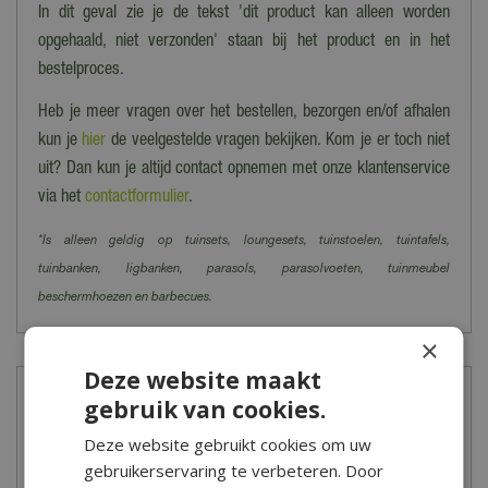
In dit geval zie je de tekst 'dit product kan alleen worden
opgehaald, niet verzonden' staan bij het product en in het
bestelproces.
Heb je meer vragen over het bestellen, bezorgen en/of afhalen
kun je
hier
de veelgestelde vragen bekijken. Kom je er toch niet
uit? Dan kun je altijd contact opnemen met onze klantenservice
via het
contactformulier
.
*Is alleen geldig op tuinsets, loungesets, tuinstoelen, tuintafels,
tuinbanken, ligbanken, parasols, parasolvoeten, tuinmeubel
beschermhoezen en barbecues.
×
Deze website maakt
Meer informatie
gebruik van cookies.
Deze website gebruikt cookies om uw
Goed gereedschap is het halve werk! Een tuin onderhouden is
gebruikerservaring te verbeteren. Door
eenvoudig met het tuingereedschap van Tuincentrum De Boet!