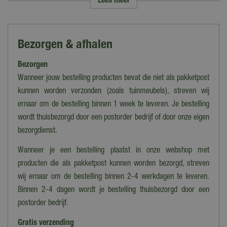
Lees meer
Merk
Talen Tools
Soort
Bezorgen & afhalen
Bezem
Bezorgen
Kleur
Groen, Rood
Wanneer jouw bestelling producten bevat die niet als pakketpost
kunnen worden verzonden (zoals tuinmeubels), streven wij
Materiaal
ernaar om de bestelling binnen 1 week te leveren. Je bestelling
Hout, Kunststof
wordt thuisbezorgd door een postorder bedrijf of door onze eigen
Lengte
bezorgdienst.
20 cm
Wanneer je een bestelling plaatst in onze webshop met
Hoogte
producten die als pakketpost kunnen worden bezorgd, streven
94 cm
wij ernaar om de bestelling binnen 2-4 werkdagen te leveren.
Binnen 2-4 dagen wordt je bestelling thuisbezorgd door een
postorder bedrijf.
Gratis verzending