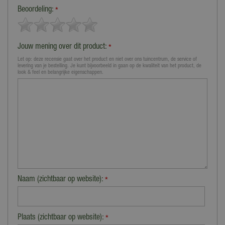
Beoordeling:
*
Jouw mening over dit product:
*
Let op: deze recensie gaat over het product en niet over ons tuincentrum, de service of
levering van je bestelling. Je kunt bijvoorbeeld in gaan op de kwaliteit van het product, de
look & feel en belangrijke eigenschappen.
Naam (zichtbaar op website):
*
Plaats (zichtbaar op website):
*