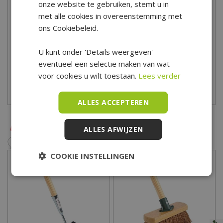
onze website te gebruiken, stemt u in
Heb je advies nodig bij het kopen van tuingereedschap en
met alle cookies in overeenstemming met
toebehoren? Kom dan langs in ons tuincentrum, onze
ons Cookiebeleid.
tuindeskundigen staan klaar om je vragen te beantwoorden.
U kunt onder 'Details weergeven'
Tuincentrum De Boet is gelegen in het hart van Noord-Holland,
eventueel een selectie maken van wat
centraal in een driehoek tussen Hoorn, Schagen en Alkmaar.
voor cookies u wilt toestaan.
Lees verder
Bekijk hier onze openingstijden
ALLES ACCEPTEREN
ALLES AFWIJZEN
COOKIE INSTELLINGEN