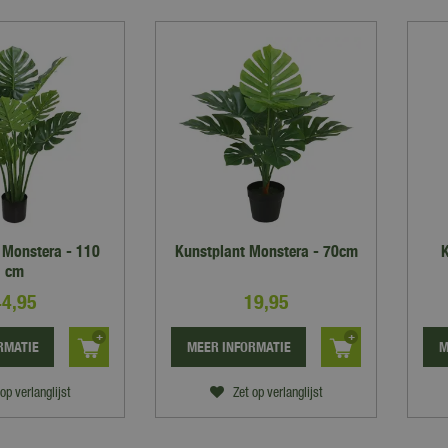
 Monstera - 110
Kunstplant Monstera - 70cm
K
cm
44
,
95
19
,
95
RMATIE
MEER INFORMATIE
M
op verlanglijst
Zet op verlanglijst