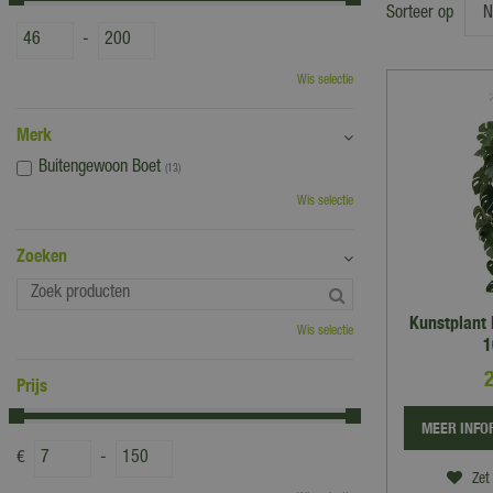
Sorteer op
-
Wis selectie
Merk
Buitengewoon Boet
(13)
Wis selectie
Zoeken
Kunstplant
Wis selectie
1
Prijs
MEER INFO
€
-
Zet 