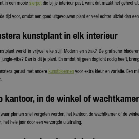
ant in een mooie
sierpot
die bij je interieur past, want dat maakt het geheel af.
e tijd voor, omdat een goed uitgevouwen plant er veel echter uitziet dan eent
tera kunstplant in elk interieur
stplant werkt in vrijwel elke stijl. Modern en strak? De grafische bladere
jungle-vibe? Dan is dit je plant. En omdat hij geen daglicht nodig heeft, bren
onstera gerust met andere
kunstbloemen
voor extra kleur en variatie. Een mi
.
p kantoor, in de winkel of wachtkamer
n waar planten snel vergeten worden, het kantoor, de wachtkamer of de wink
, het hele jaar door een verzorgde uitstraling.