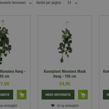
Aantal per pagina
 Monstera Hang -
Kunstplant Monstera Mask
Kun
05 cm
Hang - 105 cm
27
,
50
24
,
95
RMATIE
MEER INFORMATIE
M
op verlanglijst
Zet op verlanglijst