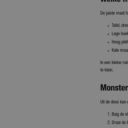
De juiste maat h
Tafel, dr
Lege hoek
Hoog plaf
Kale muur
In een kleine ru
te klein.
Monster
Uit de doos kan 
Buig de s
Draai de b