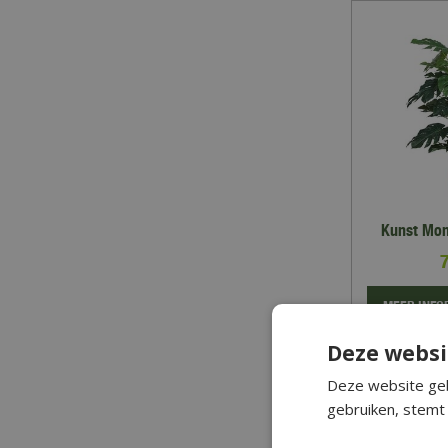
Kunst Mon
MEER INFO
Deze websi
Zet 
Deze website geb
gebruiken, stemt 
Waarom 