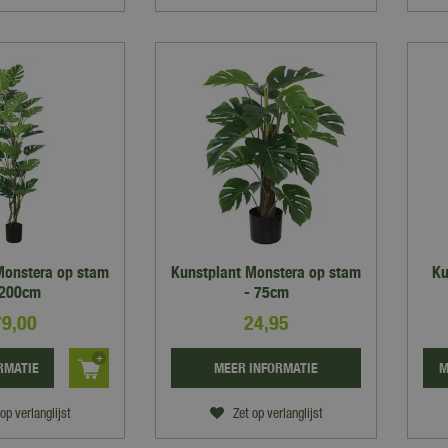
Monstera op stam
Kunstplant Monstera op stam
Ku
 200cm
- 75cm
79
,
00
24
,
95
RMATIE
MEER INFORMATIE
M
op verlanglijst
Zet op verlanglijst