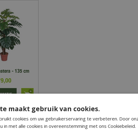
stera - 135 cm
79
,
00
RMATIE
te maakt gebruik van cookies.
op verlanglijst
ruikt cookies om uw gebruikerservaring te verbeteren. Door on
u in met alle cookies in overeenstemming met ons Cookiebeleid.
kiezen voor een monstera kunstplant