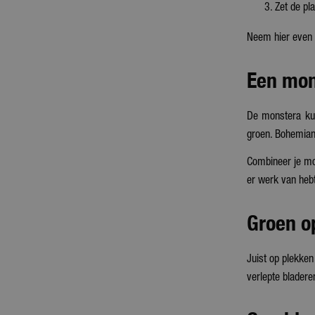
Zet de pl
Neem hier even d
Een mons
De monstera kun
groen. Bohemian 
Combineer je m
er werk van hebt
Groen o
Juist op plekke
verlepte bladeren