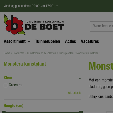
Ga
Vandaag geopend van
09:00
t/m
17:00
naar
content
Assortiment
Tuinmeubelen
Acties
Vacatures
Home
Producten
Kunstbloemen & -planten
Kunstplanten
Monstera kunstplant
Monst
Monstera kunstplant
Kleur
Met een monstera
Groen
(13)
bladeren, geen p
Wis selectie
Bekijk ons aanbo
Hoogte (cm)