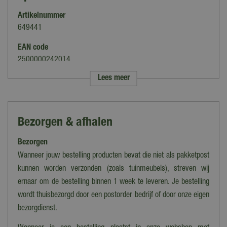
Artikelnummer
649441
EAN code
2500000242014
Lees meer
Merk
Buitengewoon Boet
Categorie
Bezorgen & afhalen
Kunstplanten
Bezorgen
Soort
Bamboe
Wanneer jouw bestelling producten bevat die niet als pakketpost
kunnen worden verzonden (zoals tuinmeubels), streven wij
Kleur
ernaar om de bestelling binnen 1 week te leveren. Je bestelling
Groen
wordt thuisbezorgd door een postorder bedrijf of door onze eigen
Hoogte (cm)
bezorgdienst.
180 cm