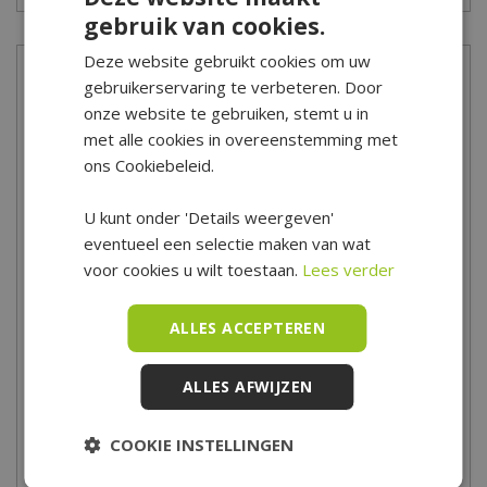
gebruik van cookies.
Deze website gebruikt cookies om uw
Onze winkel
gebruikerservaring te verbeteren. Door
onze website te gebruiken, stemt u in
Onze afdeling kunstbloemen & kunstplanten is uniek in
met alle cookies in overeenstemming met
Nederland! Er is zó veel keus en de bloemen zijn zó bijna echt…
ons Cookiebeleid.
je gelooft je ogen niet. In potten, windlichten, manden, vazen;
U kunt onder 'Details weergeven'
onze professionele binders maken de mooiste arrangementen
eventueel een selectie maken van wat
waarin je maar wilt. Natuurlijk kun je ook zelf creatief aan de
voor cookies u wilt toestaan.
Lees verder
slag. We hebben honderden soorten zijdebloemen, in alle kleuren
van de regenboog, van klein tot groot en voor ieder budget. Zijde
ALLES ACCEPTEREN
bloemen koop je bij tuincentrum De Boet. Deze afdeling
kunstbloemen en kunstplanten is écht het ontdekken waard.
ALLES AFWIJZEN
Openingstijden van de winkel
COOKIE INSTELLINGEN
Tuincentrum De Boet is gelegen in het hart van Noord-Holland,