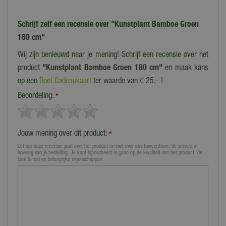
Schrijf zelf een recensie over "Kunstplant Bamboe Groen
180 cm"
Wij zijn benieuwd naar je mening! Schrijf een recensie over het
product
"Kunstplant Bamboe Groen 180 cm"
en maak kans
op een
Boet Cadeaukaart
ter waarde van € 25,- !
Beoordeling:
*
Jouw mening over dit product:
*
Let op: deze recensie gaat over het product en niet over ons tuincentrum, de service of
levering van je bestelling. Je kunt bijvoorbeeld in gaan op de kwaliteit van het product, de
look & feel en belangrijke eigenschappen.