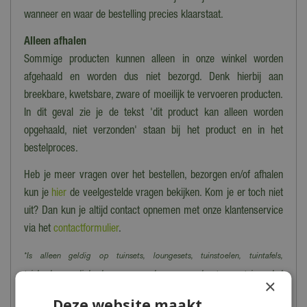
wanneer en waar de bestelling precies klaarstaat.
Alleen afhalen
Sommige producten kunnen alleen in onze winkel worden
afgehaald en worden dus niet bezorgd. Denk hierbij aan
breekbare, kwetsbare, zware of moeilijk te vervoeren producten.
In dit geval zie je de tekst 'dit product kan alleen worden
opgehaald, niet verzonden' staan bij het product en in het
bestelproces.
Heb je meer vragen over het bestellen, bezorgen en/of afhalen
kun je
hier
de veelgestelde vragen bekijken. Kom je er toch niet
uit? Dan kun je altijd contact opnemen met onze klantenservice
via het
contactformulier
.
*Is alleen geldig op tuinsets, loungesets, tuinstoelen, tuintafels,
tuinbanken, ligbanken, parasols, parasolvoeten, tuinmeubel
×
beschermhoezen en barbecues.
Deze website maakt