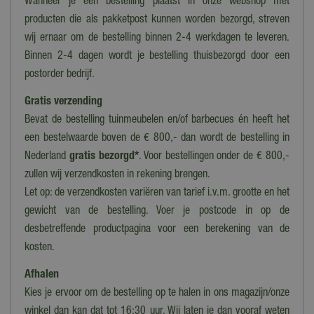
Wanneer je een bestelling plaatst in onze webshop met
Hoogte
producten die als pakketpost kunnen worden bezorgd, streven
180-200 cm
wij ernaar om de bestelling binnen 2-4 werkdagen te leveren.
Binnen 2-4 dagen wordt je bestelling thuisbezorgd door een
postorder bedrijf.
Gratis verzending
Bevat de bestelling tuinmeubelen en/of barbecues én heeft het
een bestelwaarde boven de € 800,- dan wordt de bestelling in
Nederland
gratis bezorgd*
. Voor bestellingen onder de € 800,-
zullen wij verzendkosten in rekening brengen.
Let op: de verzendkosten variëren van tarief i.v.m. grootte en het
gewicht van de bestelling. Voer je postcode in op de
desbetreffende productpagina voor een berekening van de
kosten.
Afhalen
Kies je ervoor om de bestelling op te halen in ons magazijn/onze
winkel dan kan dat tot 16:30 uur. Wij laten je dan vooraf weten