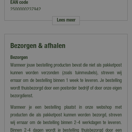
EAN code
2500000237942
Lees meer
Merk
Buitengewoon Boet
Categorie
Bezorgen & afhalen
Kunst pampastakken
Bezorgen
Soort
Pluim
Wanneer jouw bestelling producten bevat die niet als pakketpost
kunnen worden verzonden (zoals tuinmeubels), streven wij
Kleur
ernaar om de bestelling binnen 1 week te leveren. Je bestelling
Beige, Groen
wordt thuisbezorgd door een postorder bedrijf of door onze eigen
bezorgdienst.
Wanneer je een bestelling plaatst in onze webshop met
producten die als pakketpost kunnen worden bezorgd, streven
wij ernaar om de bestelling binnen 2-4 werkdagen te leveren.
Binnen 2-4 dagen wordt je bestelling thuisbezorgd door een