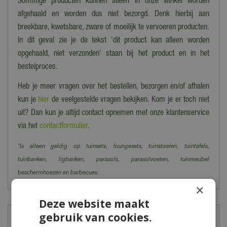
Sommige producten kunnen alleen in onze winkel worden
afgehaald en worden dus niet bezorgd. Denk hierbij aan
breekbare, kwetsbare, zware of moeilijk te vervoeren producten.
In dit geval zie je de tekst 'dit product kan alleen worden
opgehaald, niet verzonden' staan bij het product en in het
bestelproces.
Heb je meer vragen over het bestellen, bezorgen en/of afhalen
kun je
hier
de veelgestelde vragen bekijken. Kom je er toch niet
uit? Dan kun je altijd contact opnemen met onze klantenservice
via het
contactformulier
.
*Is alleen geldig op tuinsets, loungesets, tuinstoelen, tuintafels,
tuinbanken, ligbanken, parasols, parasolvoeten, tuinmeubel
beschermhoezen en barbecues.
×
Deze website maakt
gebruik van cookies.
Onze winkel