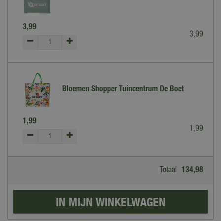
3
,
99
3
,
99
Bloemen Shopper Tuincentrum De Boet
1
,
99
1
,
99
Totaal
134
,
98