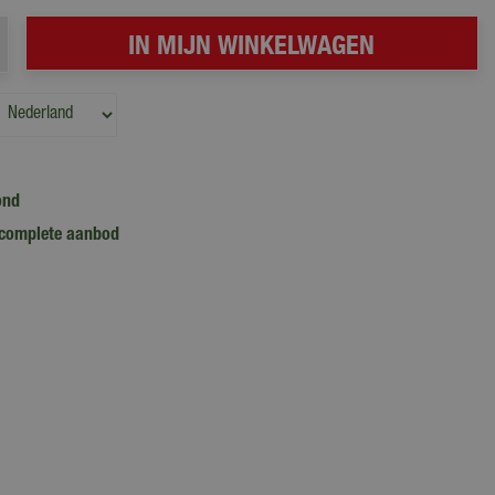
ond
complete aanbod