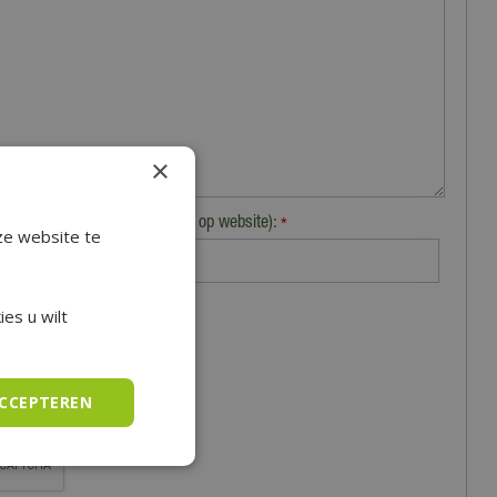
×
Plaats (zichtbaar op website):
*
ze website te
es u wilt
ACCEPTEREN