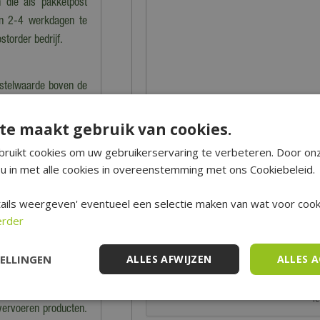
 die als pakketpost
en 2-4 werkdagen te
storder bedrijf.
estelwaarde boven de
bestellingen onder de
te maakt gebruik van cookies.
cht van de bestelling.
Naam (zichtbaar op website):
*
ruikt cookies om uw gebruikerservaring te verbeteren. Door on
n berekening van de
u in met alle cookies in overeenstemming met ons Cookiebeleid.
E-mailadres (niet zichtbaar):
*
ails weergeven' eventueel een selectie maken van wat voor cooki
erder
nkel dan kan dat tot
 precies klaarstaat.
Beveiligingscontrole:
TELLINGEN
ALLES AFWIJZEN
ALLES 
 en worden dus niet
 vervoeren producten.