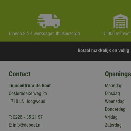
Binnen 2 à 4 werkdagen thuisbezorgd
15.000 m2 voo
Betaal makkelijk en veilig
Contact
Openings
Tuincentrum De Boet
Maandag
Oosterboekelweg 2a
Dinsdag
1718 LN Hoogwoud
Woensdag
Donderdag
T:
0226 - 35 21 97
Vrijdag
E:
info@deboet.nl
Zaterdag