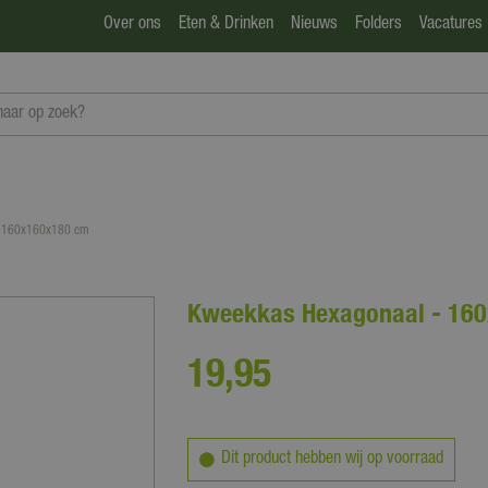
Over ons
Eten & Drinken
Nieuws
Folders
Vacatures
- 160x160x180 cm
Kweekkas Hexagonaal - 16
19
,
95
Dit product hebben wij op voorraad