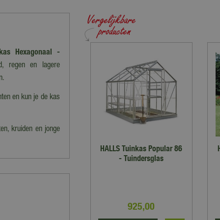
kas Hexagonaal -
d, regen en lagere
n.
nten en kun je de kas
ten, kruiden en jonge
HALLS Tuinkas Popular 86
- Tuindersglas
925
,
00