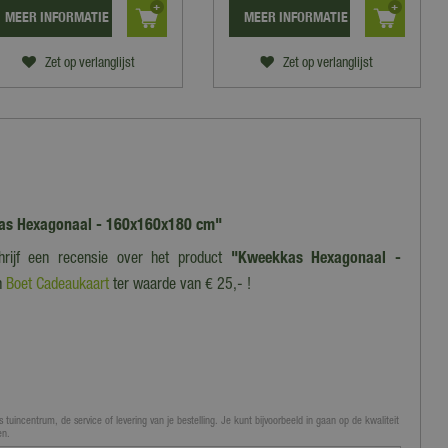
MEER INFORMATIE
MEER INFORMATIE
Zet op verlanglijst
Zet op verlanglijst
kkas Hexagonaal - 160x160x180 cm"
hrijf een recensie over het product
"Kweekkas Hexagonaal -
n
Boet Cadeaukaart
ter waarde van € 25,- !
 tuincentrum, de service of levering van je bestelling. Je kunt bijvoorbeeld in gaan op de kwaliteit
en.