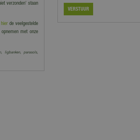
niet verzonden' staan
e
hier
de veelgestelde
act opnemen met onze
n, ligbanken, parasols,