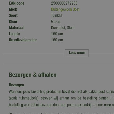
EAN code
2500000272288
Merk
Buitengewoon Boet
Soort
Tuinkas
Kleur
Groen
Materiaal
Kunststof, Staal
Lengte
160 cm
Breedte/diameter
160 cm
(Nok)hoogte (incl.
180 cm
fundering)
Lees meer
Bezorgen & afhalen
Bezorgen
Wanneer jouw bestelling producten bevat die niet als pakketpost kun
(zoals tuinmeubels), streven wij ernaar om de bestelling binnen 1
bestelling wordt thuisbezorgd door een postorder bedrijf of door onze 