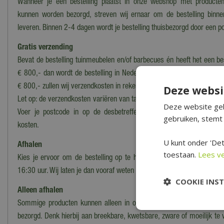
Wanneer je een bestelling plaatst in onze webshop met producten
kunnen worden bezorgd, streven wij ernaar om de bestelling binn
leveren. Binnen 2-4 dagen wordt je bestelling thuisbezorgd door een po
Gratis verzending
Bevat de bestelling tuinmeubelen en/of barbecues én heeft het een b
€ 800,- dan wordt de bestelling in Nederland
gratis bezorgd*
. Voor 
€ 800,- zullen wij verzendkosten in rekening brengen.
Deze websi
Let op: de verzendkosten variëren van tarief i.v.m. grootte en het gewi
Deze website geb
Voer je postcode in op de desbetreffende productpagina voor ee
gebruiken, stemt 
kosten.
U kunt onder 'Det
Afhalen
toestaan.
Lees v
Kies je ervoor om de bestelling op te halen in ons magazijn/onze wi
16:30 uur. Wij laten je dan vooraf weten wanneer en waar de bestelling
COOKIE INS
Alleen afhalen
Sommige producten kunnen alleen in onze winkel worden afgehaald
bezorgd. Denk hierbij aan breekbare, kwetsbare, zware of moeilijk te