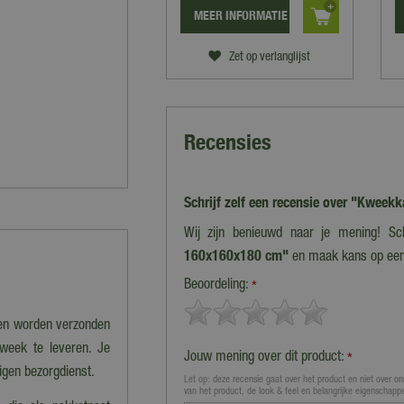
MEER INFORMATIE
Zet op verlanglijst
Recensies
Schrijf zelf een recensie over "Kwee
Wij zijn benieuwd naar je mening! Sc
160x160x180 cm"
en maak kans op ee
Beoordeling:
*
nen worden verzonden
 week te leveren. Je
Jouw mening over dit product:
*
eigen bezorgdienst.
Let op: deze recensie gaat over het product en niet over ons
van het product, de look & feel en belangrijke eigenschapp