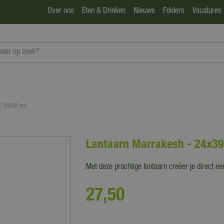
Over ons
Eten & Drinken
Nieuws
Folders
Vacatures
 - 24x39 cm
Lantaarn Marrakesh - 24x3
Met deze prachtige lantaarn creëer je direct ee
27
,
50