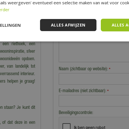
ails weergeven' eventueel een selectie maken van wat voor cooki
Let op: deze recensie gaat over het product en niet over ons
van het product, de look & feel en belangrijke eigenschapp
erder
TELLINGEN
ALLES AFWIJZEN
ALLES 
e showroom van onze
er complete woon- en
, een riethoek, een
ooninspiratie, sfeer
n woonideeën opdoen.
r, van landelijk tot
Naam (zichtbaar op website):
*
 verrassend interieur.
rs helpen je graag!
E-mailadres (niet zichtbaar):
*
 staan? Je kunt dit
Beveiligingscontrole:
, of dat deze in een