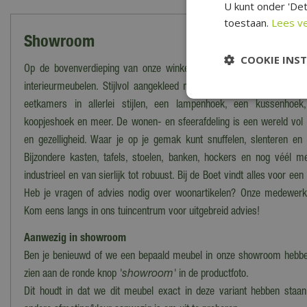
U kunt onder 'Det
toestaan.
Lees v
Showroom
COOKIE INS
Op de bovenverdieping van onze winkel bevindt zich de prachtig
interieurmeubelen. Stijlvol aangekleed met accessoires vind je hi
eetkamers in allerlei stijlen, een lampenhoek, een kussenhoek
koopjeshoek en meer. De wonen- en sfeerafdeling is een wereld vol w
en gezelligheid. Waar je op je gemak kunt snuffelen, slenteren e
Bijzondere kasten, tafels, stoelen, banken, hockers en nog véél mee
industrieel en van sierlijk tot robuust. Bij de Boet vindt alles voor een
Heb je vragen of advies nodig over woonartikelen? Onze medewerke
Kom eens langs in ons tuincentrum voor uitgebreid advies!
Aanwezig in showroom
Ben je benieuwd of we een bepaald meubel in onze showroom hebben
zien aan de ronde knop
'showroom'
in de productfoto.
Dit houdt in dat we dit meubel exact in deze variant hebben staan