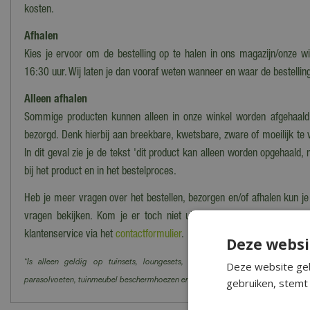
kosten.
Afhalen
Kies je ervoor om de bestelling op te halen in ons magazijn/onze wi
16:30 uur. Wij laten je dan vooraf weten wanneer en waar de bestelling
Alleen afhalen
Sommige producten kunnen alleen in onze winkel worden afgehaald
bezorgd. Denk hierbij aan breekbare, kwetsbare, zware of moeilijk te
In dit geval zie je de tekst 'dit product kan alleen worden opgehaald, 
bij het product en in het bestelproces.
Heb je meer vragen over het bestellen, bezorgen en/of afhalen kun j
vragen bekijken. Kom je er toch niet uit? Dan kun je altijd cont
klantenservice via het
contactformulier
.
Deze websi
*Is alleen geldig op tuinsets, loungesets, tuinstoelen, tuintafels, tuinbanke
Deze website geb
gebruiken, stemt 
parasolvoeten, tuinmeubel beschermhoezen en barbecues.