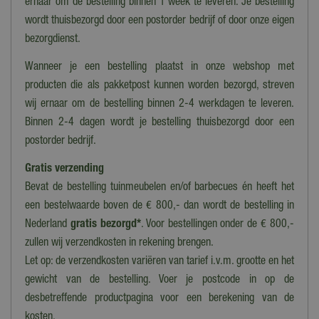
ernaar om de bestelling binnen 1 week te leveren. Je bestelling
Nee
wordt thuisbezorgd door een postorder bedrijf of door onze eigen
Geluid
bezorgdienst.
Nee
Wanneer je een bestelling plaatst in onze webshop met
Voor binnen of buiten
producten die als pakketpost kunnen worden bezorgd, streven
Binnen
wij ernaar om de bestelling binnen 2-4 werkdagen te leveren.
Binnen 2-4 dagen wordt je bestelling thuisbezorgd door een
Materiaal
postorder bedrijf.
Ijzer
Gratis verzending
Lengte
Bevat de bestelling tuinmeubelen en/of barbecues én heeft het
22 cm
een bestelwaarde boven de € 800,- dan wordt de bestelling in
Breedte
Nederland
gratis bezorgd*
. Voor bestellingen onder de € 800,-
14,5 cm
zullen wij verzendkosten in rekening brengen.
Let op: de verzendkosten variëren van tarief i.v.m. grootte en het
Hoogte
46 cm
gewicht van de bestelling. Voer je postcode in op de
desbetreffende productpagina voor een berekening van de
kosten.