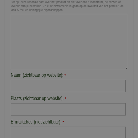
Let op: deze recensie gaat over het product en niet over ons tuincentrum, de service of
levering van je bestelling. Je kunt bijvoorbeeld in gaan op de kwaliteit van het product, de
look & feel en belangrijke eigenschappen.
Naam (zichtbaar op website):
*
Plaats (zichtbaar op website):
*
E-mailadres (niet zichtbaar):
*