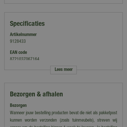
Specificaties
Artikelnummer
9128433
EAN code
8721037067164
Lees meer
Merk
Buitengewoon Boet
Soort
Bezorgen & afhalen
Lantaarn
Bezorgen
Kleur
Wit
Wanneer jouw bestelling producten bevat die niet als pakketpost
kunnen worden verzonden (zoals tuinmeubels), streven wij
Verlichting