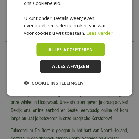
ons Cookiebeleid.
*Is alleen geldig op tuinsets, loungesets, tuinstoelen, tuintafels,
tuinbanken, ligbanken, parasols, parasolvoeten, tuinmeubel
U kunt onder 'Details weergeven'
beschermhoezen en barbecues.
eventueel een selectie maken van wat
voor cookies u wilt toestaan.
Lees verder
ALLES ACCEPTEREN
Meer informatie
ALLES AFWIJZEN
Maak het gezellig in huis met de mooiste kerstdecoratie. Van
kerstkransen en verlichte kerstaccessoires tot tafeldecoratie, bij
COOKIE INSTELLINGEN
Tuincentrum De Boet vind je alles voor een geslaagde kerst!
Heb je styling advies nodig? Dan ben je van harte uitgenodigd in
onze winkel in Hoogwoud. Onze stylisten geven je graag advies!
Bekijk ons online aanbod en bestel eenvoudig online of kom
langs en laat je betoveren in onze magische Kerstshow!
Tuincentrum De Boet is gelegen in het hart van Noord-Holland,