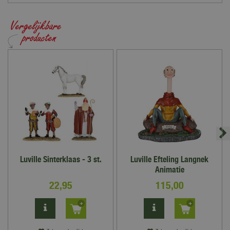
Luville Sinterklaas - 3 st.
Luville Efteling Langnek
Animatie
22
,
95
115
,
00