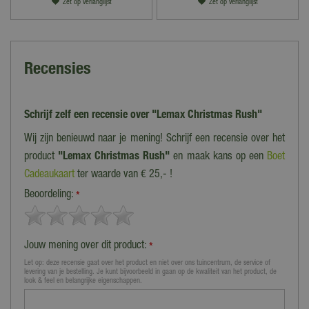
Zet op verlanglijst
Zet op verlanglijst
Recensies
Schrijf zelf een recensie over "Lemax Christmas Rush"
Wij zijn benieuwd naar je mening! Schrijf een recensie over het
product
"Lemax Christmas Rush"
en maak kans op een
Boet
Cadeaukaart
ter waarde van € 25,- !
Beoordeling:
*
Jouw mening over dit product:
*
Let op: deze recensie gaat over het product en niet over ons tuincentrum, de service of
levering van je bestelling. Je kunt bijvoorbeeld in gaan op de kwaliteit van het product, de
look & feel en belangrijke eigenschappen.