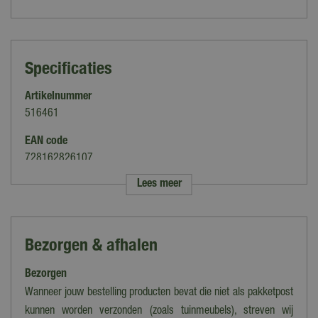
Specificaties
Artikelnummer
516461
EAN code
728162826107
Lees meer
Merk
Lemax
Categorie
Bezorgen & afhalen
Figuren
Bezorgen
Thema
Caddington Village
Wanneer jouw bestelling producten bevat die niet als pakketpost
kunnen worden verzonden (zoals tuinmeubels), streven wij