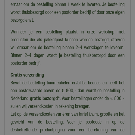
Verlichting
ernaar om de bestelling binnen 1 week te leveren. Je bestelling
Nee
wordt thuisbezorgd door een postorder bedrijf of door onze eigen
Bewegend
bezorgdienst.
Nee
Wanneer je een bestelling plaatst in onze webshop met
Geluid
producten die als pakketpost kunnen worden bezorgd, streven
Nee
wij ernaar om de bestelling binnen 2-4 werkdagen te leveren.
Binnen 2-4 dagen wordt je bestelling thuisbezorgd door een
Collectie
postorder bedrijf.
Lemax overig
Gratis verzending
Bevat de bestelling tuinmeubelen en/of barbecues én heeft het
een bestelwaarde boven de € 800,- dan wordt de bestelling in
Nederland
gratis bezorgd*
. Voor bestellingen onder de € 800,-
zullen wij verzendkosten in rekening brengen.
Let op: de verzendkosten variëren van tarief i.v.m. grootte en het
gewicht van de bestelling. Voer je postcode in op de
desbetreffende productpagina voor een berekening van de