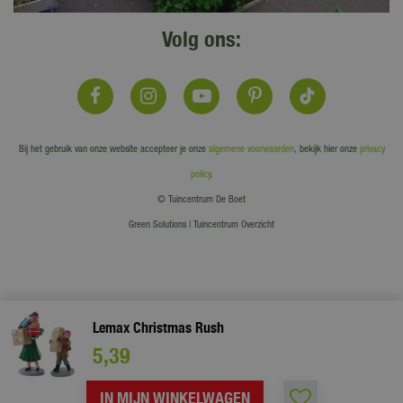
Volg ons:
Bij het gebruik van onze website accepteer je onze
algemene voorwaarden
, bekijk hier onze
privacy
policy
.
© Tuincentrum De Boet
Green Solutions
|
Tuincentrum Overzicht
Lemax Christmas Rush
5
,
39