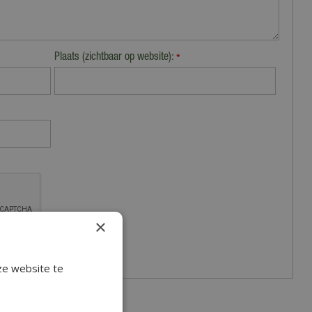
Plaats (zichtbaar op website):
*
×
ze website te