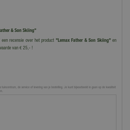
Father & Son Skiing"
jf een recensie over het product
"Lemax Father & Son Skiing"
en
waarde van € 25,- !
 tuincentrum, de service of levering van je bestelling. Je kunt bijvoorbeeld in gaan op de kwaliteit
en.