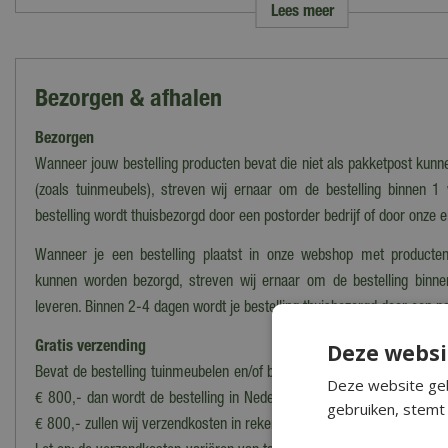
Lees meer
Bezorgen & afhalen
Bezorgen
Wanneer jouw bestelling producten bevat die niet als pakketpost kun
(zoals tuinmeubels), streven wij ernaar om de bestelling binnen 1
bestelling wordt thuisbezorgd door een postorder bedrijf of door onze 
Wanneer je een bestelling plaatst in onze webshop met producten
kunnen worden bezorgd, streven wij ernaar om de bestelling binn
leveren. Binnen 2-4 dagen wordt je bestelling thuisbezorgd door een po
Deze websi
Gratis verzending
Bevat de bestelling tuinmeubelen en/of barbecues én heeft het een b
Deze website geb
€ 800,- dan wordt de bestelling in Nederland
gratis bezorgd*
. Voor 
gebruiken, stemt 
€ 800,- zullen wij verzendkosten in rekening brengen.