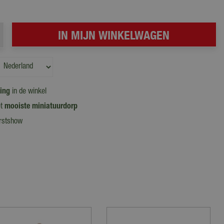
ling
in de winkel
et
mooiste miniatuurdorp
erstshow