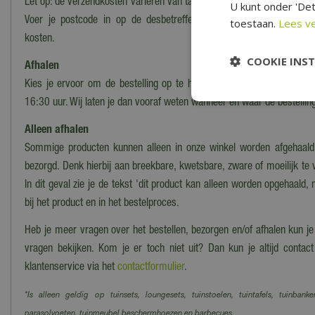
Let op: de verzendkosten variëren van tarief i.v.m. grootte en het gewi
U kunt onder 'Det
Voer je postcode in op de desbetreffende productpagina voor ee
toestaan.
Lees v
kosten.
COOKIE INS
Afhalen
Kies je ervoor om de bestelling op te halen in ons magazijn/onze wi
16:30 uur. Wij laten je dan vooraf weten wanneer en waar de bestelling
Alleen afhalen
Sommige producten kunnen alleen in onze winkel worden afgehaald
bezorgd. Denk hierbij aan breekbare, kwetsbare, zware of moeilijk te
In dit geval zie je de tekst 'dit product kan alleen worden opgehaald, 
bij het product en in het bestelproces.
Heb je meer vragen over het bestellen, bezorgen en/of afhalen kun j
vragen bekijken. Kom je er toch niet uit? Dan kun je altijd cont
klantenservice via het
contactformulier
.
*Is alleen geldig op tuinsets, loungesets, tuinstoelen, tuintafels, tuinbanke
parasolvoeten, tuinmeubel beschermhoezen en barbecues.