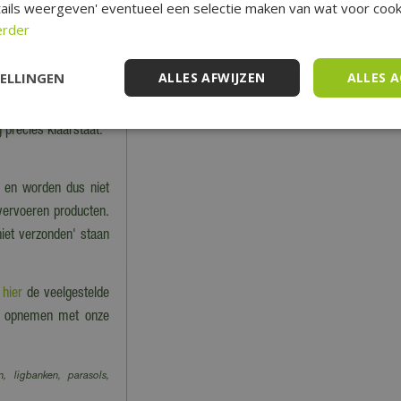
cht van de bestelling.
ails weergeven' eventueel een selectie maken van wat voor cooki
n berekening van de
erder
TELLINGEN
ALLES AFWIJZEN
ALLES 
nkel dan kan dat tot
 precies klaarstaat.
 en worden dus niet
 vervoeren producten.
niet verzonden' staan
e
hier
de veelgestelde
act opnemen met onze
n, ligbanken, parasols,