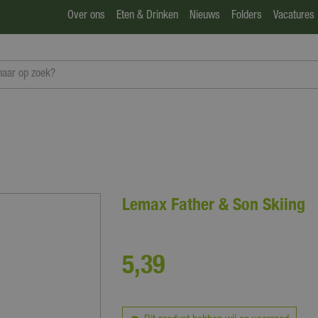
Over ons
Eten & Drinken
Nieuws
Folders
Vacatures
Lemax Father & Son Skiing
5
,
39