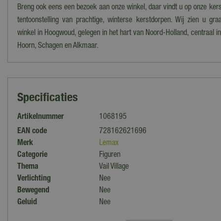
Breng ook eens een bezoek aan onze winkel, daar vindt u op onze ke
tentoonstelling van prachtige, winterse kerstdorpen. Wij zien u gr
winkel in Hoogwoud, gelegen in het hart van Noord-Holland, centraal i
Hoorn, Schagen en Alkmaar.
Specificaties
Artikelnummer
1068195
EAN code
728162621696
Merk
Lemax
Categorie
Figuren
Thema
Vail Village
Verlichting
Nee
Bewegend
Nee
Geluid
Nee
Collectie
Lemax overig