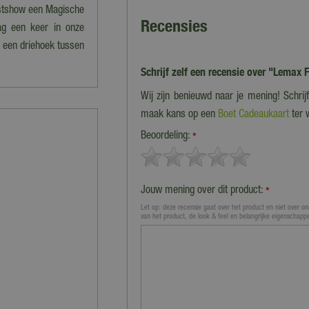
rstshow een Magische
Recensies
aag een keer in onze
n een driehoek tussen
Schrijf zelf een recensie over "Lemax 
Wij zijn benieuwd naar je mening! Schri
maak kans op een
Boet Cadeaukaart
ter 
Beoordeling:
*
Jouw mening over dit product:
*
Let op: deze recensie gaat over het product en niet over ons
van het product, de look & feel en belangrijke eigenschapp