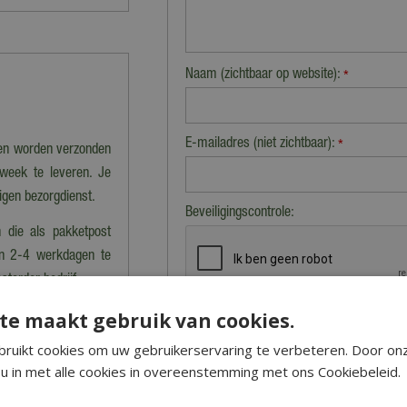
Naam (zichtbaar op website):
*
E-mailadres (niet zichtbaar):
*
nen worden verzonden
 week te leveren. Je
eigen bezorgdienst.
Beveiligingscontrole:
 die als pakketpost
en 2-4 werkdagen te
storder bedrijf.
te maakt gebruik van cookies.
estelwaarde boven de
ruikt cookies om uw gebruikerservaring te verbeteren. Door on
bestellingen onder de
u in met alle cookies in overeenstemming met ons Cookiebeleid.