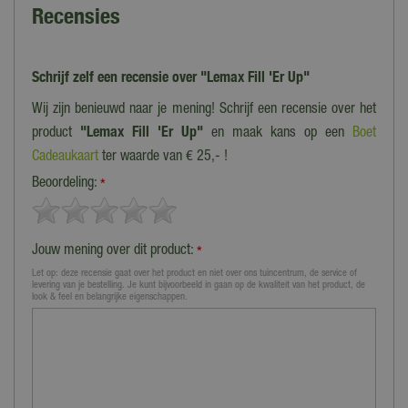
Recensies
Schrijf zelf een recensie over "Lemax Fill 'Er Up"
Wij zijn benieuwd naar je mening! Schrijf een recensie over het
product
"Lemax Fill 'Er Up"
en maak kans op een
Boet
Cadeaukaart
ter waarde van € 25,- !
Beoordeling:
*
Jouw mening over dit product:
*
Let op: deze recensie gaat over het product en niet over ons tuincentrum, de service of
levering van je bestelling. Je kunt bijvoorbeeld in gaan op de kwaliteit van het product, de
look & feel en belangrijke eigenschappen.