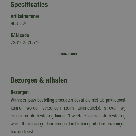
Specificaties
Artikelnummer
9081826
EAN code
728162520579
Lees meer
Merk
Lemax
Categorie
Bezorgen & afhalen
Figuren
Bezorgen
Thema
Harvest Crossing
Wanneer jouw bestelling producten bevat die niet als pakketpost
kunnen worden verzonden (zoals tuinmeubels), streven wij
Verlichting
ernaar om de bestelling binnen 1 week te leveren. Je bestelling
Nee
wordt thuisbezorgd door een postorder bedrijf of door onze eigen
Bewegend
bezorgdienst.