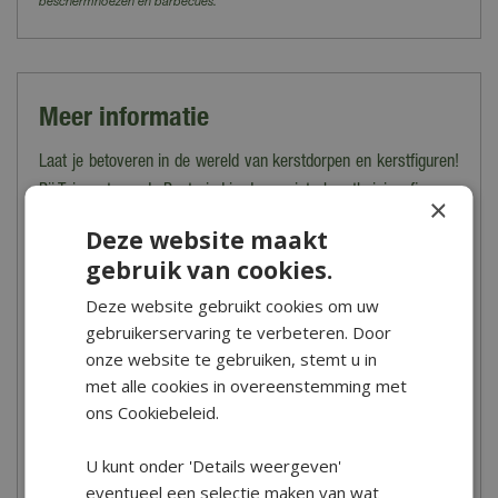
beschermhoezen en barbecues.
Meer informatie
Laat je betoveren in de wereld van kerstdorpen en kerstfiguren!
Bij Tuincentrum de Boet vind je de mooiste kersthuisjes, figuren,
×
dieren en accessoires.
Deze website maakt
gebruik van cookies.
Heb je advies of inspiratie nodig bij het opbouwen van je eigen
kerstdorp? Kom dan in het najaar vooral langs bij onze
Deze website gebruikt cookies om uw
indrukwekkende Kerstshow. Onze kerstdorpbouwers geven
gebruikerservaring te verbeteren. Door
je graag uitgebreid advies! Vrijwel alle kerstdorpartikelen zijn
onze website te gebruiken, stemt u in
ruim op voorraad, zodat je altijd keuze hebt! Koop
met alle cookies in overeenstemming met
je kerstdorpartikelen online in onze webshop of kom langs in
ons Cookiebeleid.
onze winkel in Hoogwoud.
U kunt onder 'Details weergeven'
Openingstijden
eventueel een selectie maken van wat