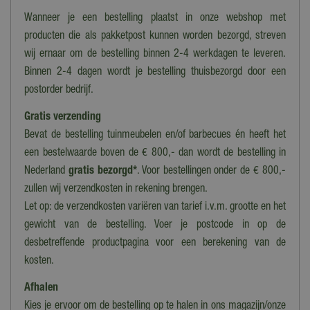
Nee
Wanneer je een bestelling plaatst in onze webshop met
Geluid
producten die als pakketpost kunnen worden bezorgd, streven
Nee
wij ernaar om de bestelling binnen 2-4 werkdagen te leveren.
Binnen 2-4 dagen wordt je bestelling thuisbezorgd door een
Collectie
postorder bedrijf.
Lemax overig
Gratis verzending
Bevat de bestelling tuinmeubelen en/of barbecues én heeft het
een bestelwaarde boven de € 800,- dan wordt de bestelling in
Nederland
gratis bezorgd*
. Voor bestellingen onder de € 800,-
zullen wij verzendkosten in rekening brengen.
Let op: de verzendkosten variëren van tarief i.v.m. grootte en het
gewicht van de bestelling. Voer je postcode in op de
desbetreffende productpagina voor een berekening van de
kosten.
Afhalen
Kies je ervoor om de bestelling op te halen in ons magazijn/onze