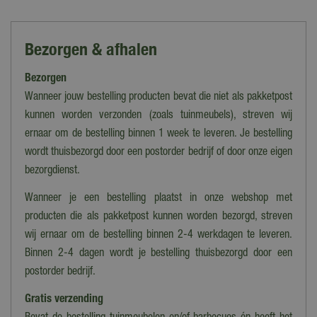
Lemax
Categorie
Bezorgen & afhalen
Adapters & Verlichting
Bezorgen
Thema
General Lemax
Wanneer jouw bestelling producten bevat die niet als pakketpost
kunnen worden verzonden (zoals tuinmeubels), streven wij
Verlichting
ernaar om de bestelling binnen 1 week te leveren. Je bestelling
Ja
wordt thuisbezorgd door een postorder bedrijf of door onze eigen
Bewegend
bezorgdienst.
Nee
Wanneer je een bestelling plaatst in onze webshop met
Geluid
producten die als pakketpost kunnen worden bezorgd, streven
Nee
wij ernaar om de bestelling binnen 2-4 werkdagen te leveren.
Binnen 2-4 dagen wordt je bestelling thuisbezorgd door een
Collectie
postorder bedrijf.
Lemax overig
Gratis verzending