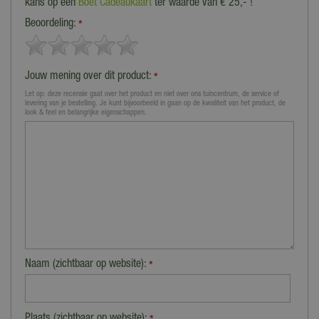
kans op een
Boet Cadeaukaart
ter waarde van € 25,- !
Beoordeling:
*
Jouw mening over dit product:
*
Let op: deze recensie gaat over het product en niet over ons tuincentrum, de service of
levering van je bestelling. Je kunt bijvoorbeeld in gaan op de kwaliteit van het product, de
look & feel en belangrijke eigenschappen.
Naam (zichtbaar op website):
*