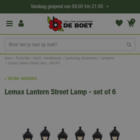
G
Vandaag geopend van
09:00
t/m
21:00
a
n
0
(€0,
a
00)
a
r
c
Home
Producten
Kerst
Kerstdorpen
Landschap accessoires
Lantaarns
o
Lemax Lantern Street Lamp - set of 6
n
t
Verder winkelen
e
Lemax Lantern Street Lamp - set of 6
n
t