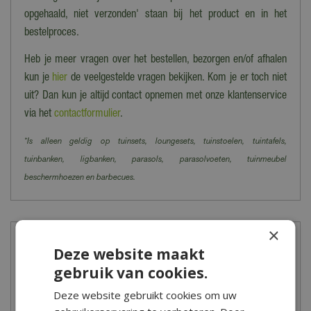
opgehaald, niet verzonden' staan bij het product en in het
bestelproces.
Heb je meer vragen over het bestellen, bezorgen en/of afhalen
kun je
hier
de veelgestelde vragen bekijken. Kom je er toch niet
uit? Dan kun je altijd contact opnemen met onze klantenservice
via het
contactformulier
.
*Is alleen geldig op tuinsets, loungesets, tuinstoelen, tuintafels,
tuinbanken, ligbanken, parasols, parasolvoeten, tuinmeubel
beschermhoezen en barbecues.
×
Meer informatie
Deze website maakt
gebruik van cookies.
Laat je betoveren in de wereld van kerstdorpen en kerstfiguren!
Deze website gebruikt cookies om uw
Bij Tuincentrum de Boet vind je de mooiste kersthuisjes, figuren,