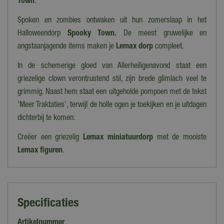
Town
.
Spoken en zombies ontwaken uit hun zomerslaap in het
Halloweendorp
Spooky Town.
De meest gruwelijke en
angstaanjagende items maken je
Lemax dorp
compleet.
In de schemerige gloed van Allerheiligenavond staat een
griezelige clown verontrustend stil, zijn brede glimlach veel te
grimmig. Naast hem staat een uitgeholde pompoen met de tekst
'Meer Traktaties', terwijl de holle ogen je toekijken en je uitdagen
dichterbij te komen.
Creëer een griezelig
Lemax miniatuurdorp
met de mooiste
Lemax figuren
.
Specificaties
Artikelnummer