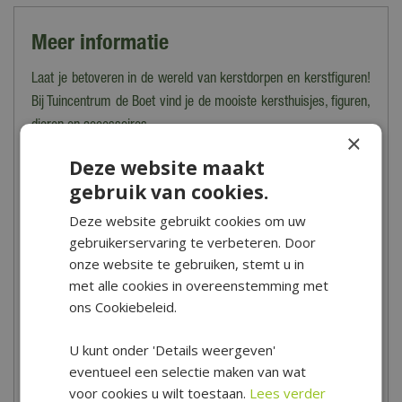
Meer informatie
Laat je betoveren in de wereld van kerstdorpen en kerstfiguren!
Bij Tuincentrum de Boet vind je de mooiste kersthuisjes, figuren,
dieren en accessoires.
×
Heb je advies of inspiratie nodig bij het opbouwen van je eigen
Deze website maakt
kerstdorp? Kom dan in het najaar vooral langs bij onze
gebruik van cookies.
indrukwekkende Kerstshow. Onze kerstdorpbouwers geven
Deze website gebruikt cookies om uw
je graag uitgebreid advies! Vrijwel alle kerstdorpartikelen zijn
gebruikerservaring te verbeteren. Door
ruim op voorraad, zodat je altijd keuze hebt! Koop
onze website te gebruiken, stemt u in
je kerstdorpartikelen online in onze webshop of kom langs in
met alle cookies in overeenstemming met
onze winkel in Hoogwoud.
ons Cookiebeleid.
Openingstijden
U kunt onder 'Details weergeven'
eventueel een selectie maken van wat
Tuincentrum De Boet is gelegen in het hart van Noord-Holland,
voor cookies u wilt toestaan.
Lees verder
centraal in een driehoek tussen Hoorn, Schagen en Alkmaar.