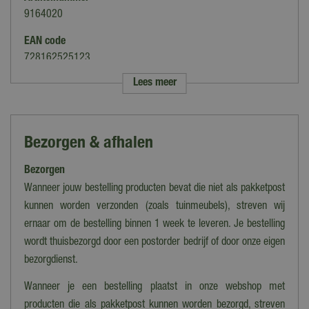
9164020
EAN code
728162525123
Lees meer
Merk
Lemax
Categorie
Bezorgen & afhalen
Figuren
Bezorgen
Thema
Spooky Town
Wanneer jouw bestelling producten bevat die niet als pakketpost
kunnen worden verzonden (zoals tuinmeubels), streven wij
Verlichting
ernaar om de bestelling binnen 1 week te leveren. Je bestelling
Nee
wordt thuisbezorgd door een postorder bedrijf of door onze eigen
Bewegend
bezorgdienst.
Nee
Wanneer je een bestelling plaatst in onze webshop met
Geluid
producten die als pakketpost kunnen worden bezorgd, streven