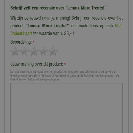
Schrijf zelf een recensie over "Lemax More Treats!"
Wij zijn benieuwd naar je mening! Schrijf een recensie over het
product
"Lemax More Treats!"
en maak kans op een
Boet
Cadeaukaart
ter waarde van € 25,- !
Beoordeling:
*
Jouw mening over dit product:
*
Let op: deze recensie gaat over het product en niet over ons tuincentrum, de service of
levering van je bestelling. Je kunt bijvoorbeeld in gaan op de kwaliteit van het product, de
look & feel en belangrijke eigenschappen.