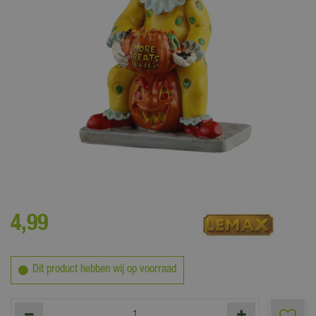
Maak het griezelig gezellig in je miniatuur spookstad met de Lemax
collectie Spooky Town!
4
,
99
Dit product hebben wij op voorraad