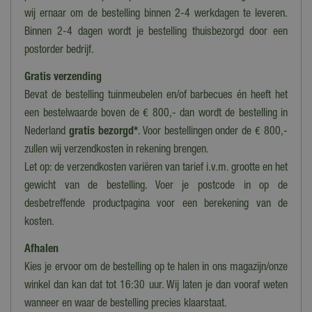
Nee
wij ernaar om de bestelling binnen 2-4 werkdagen te leveren.
Binnen 2-4 dagen wordt je bestelling thuisbezorgd door een
Materiaal
postorder bedrijf.
Hars
Gratis verzending
Lengte
Bevat de bestelling tuinmeubelen en/of barbecues én heeft het
4,5 cm
een bestelwaarde boven de € 800,- dan wordt de bestelling in
Breedte
Nederland
gratis bezorgd*
. Voor bestellingen onder de € 800,-
3,2 cm
zullen wij verzendkosten in rekening brengen.
Let op: de verzendkosten variëren van tarief i.v.m. grootte en het
Hoogte
5,2 cm
gewicht van de bestelling. Voer je postcode in op de
desbetreffende productpagina voor een berekening van de
Collectie
kosten.
Lemax 2025
Afhalen
Introductiejaar
Kies je ervoor om de bestelling op te halen in ons magazijn/onze
2025
winkel dan kan dat tot 16:30 uur. Wij laten je dan vooraf weten
Nieuwe collectie 2025
wanneer en waar de bestelling precies klaarstaat.