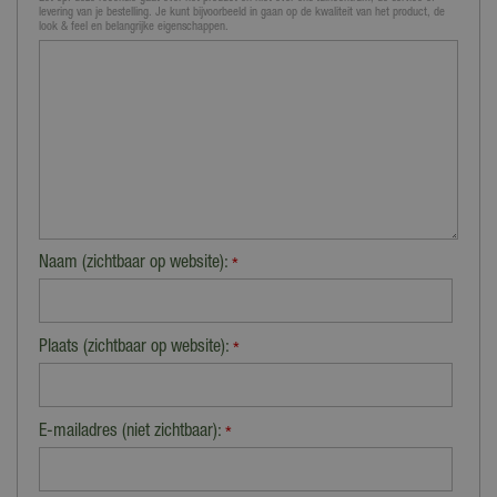
levering van je bestelling. Je kunt bijvoorbeeld in gaan op de kwaliteit van het product, de
look & feel en belangrijke eigenschappen.
Naam (zichtbaar op website):
*
Plaats (zichtbaar op website):
*
E-mailadres (niet zichtbaar):
*