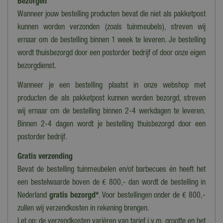
Bezorgen
Thema
Caddington Village
Wanneer jouw bestelling producten bevat die niet als pakketpost
kunnen worden verzonden (zoals tuinmeubels), streven wij
Verlichting
ernaar om de bestelling binnen 1 week te leveren. Je bestelling
Nee
wordt thuisbezorgd door een postorder bedrijf of door onze eigen
Bewegend
bezorgdienst.
Nee
Wanneer je een bestelling plaatst in onze webshop met
Geluid
producten die als pakketpost kunnen worden bezorgd, streven
Nee
wij ernaar om de bestelling binnen 2-4 werkdagen te leveren.
Binnen 2-4 dagen wordt je bestelling thuisbezorgd door een
Collectie
postorder bedrijf.
Lemax overig
Gratis verzending
Bevat de bestelling tuinmeubelen en/of barbecues én heeft het
een bestelwaarde boven de € 800,- dan wordt de bestelling in
Nederland
gratis bezorgd*
. Voor bestellingen onder de € 800,-
zullen wij verzendkosten in rekening brengen.
Let op: de verzendkosten variëren van tarief i.v.m. grootte en het