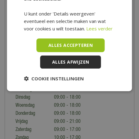
je graag uitgebreid advies! Vrijwel alle kerstdorpartikelen zijn
ruim op voorraad, zodat je altijd keuze hebt! Koop
U kunt onder 'Details weergeven'
eventueel een selectie maken van wat
je kerstdorpartikelen online in onze webshop of kom langs in
voor cookies u wilt toestaan.
Lees verder
onze winkel in Hoogwoud.
Openingstijden
ALLES ACCEPTEREN
Tuincentrum De Boet is gelegen in het hart van Noord-Holland,
ALLES AFWIJZEN
centraal in een driehoek tussen Hoorn, Schagen en Alkmaar.
Voor de precieze locatie en speciale openingstijden bekijk je
onze
contactpagina
.
COOKIE INSTELLINGEN
Maandag
09:00 - 18:00
Dinsdag
09:00 - 18:00
Woensdag
09:00 - 18:00
Donderdag
09:00 - 18:00
Vrijdag
09:00 - 21:00
Zaterdag
09:00 - 17:00
Zondag
10:00 - 17:00