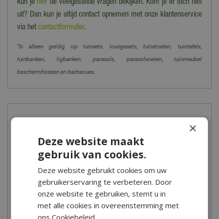
kun je
hier
de veelgestelde vragen bekijken. Kom je er toch niet
uit? Dan kun je altijd contact opnemen met onze klantenservice
via het
contactformulier
.
*Is alleen geldig op tuinsets, loungesets, tuinstoelen, tuintafels,
tuinbanken, ligbanken, parasols, parasolvoeten, tuinmeubel
beschermhoezen en barbecues.
Meer informatie
×
Deze website maakt
Laat je betoveren in de wereld van kerstdorpen en kerstfiguren!
gebruik van cookies.
Bij Tuincentrum de Boet vind je de mooiste kersthuisjes, figuren,
dieren en accessoires.
Deze website gebruikt cookies om uw
gebruikerservaring te verbeteren. Door
Heb je advies of inspiratie nodig bij het opbouwen van je eigen
onze website te gebruiken, stemt u in
kerstdorp? Kom dan in het najaar vooral langs bij onze
met alle cookies in overeenstemming met
indrukwekkende Kerstshow. Onze kerstdorpbouwers geven
ons Cookiebeleid.