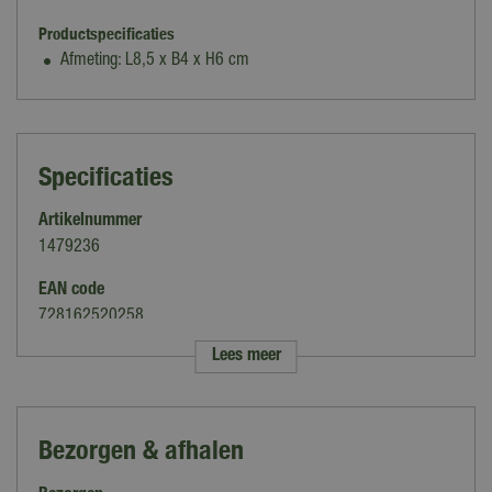
Productspecificaties
Afmeting: L8,5 x B4 x H6 cm
Specificaties
Artikelnummer
1479236
EAN code
728162520258
Lees meer
Merk
Lemax
Categorie
Bezorgen & afhalen
Figuren