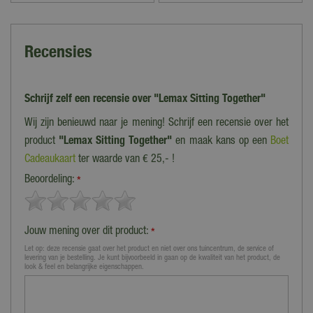
Recensies
Schrijf zelf een recensie over "Lemax Sitting Together"
Wij zijn benieuwd naar je mening! Schrijf een recensie over het
product
"Lemax Sitting Together"
en maak kans op een
Boet
Cadeaukaart
ter waarde van € 25,- !
Beoordeling:
*
Jouw mening over dit product:
*
Let op: deze recensie gaat over het product en niet over ons tuincentrum, de service of
levering van je bestelling. Je kunt bijvoorbeeld in gaan op de kwaliteit van het product, de
look & feel en belangrijke eigenschappen.