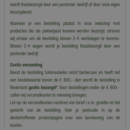
Nee
wordt thuisbezorgd door een postorder bedrijf of door onze eigen
Bewegend
bezorgdienst.
Nee
Wanneer je een bestelling plaatst in onze webshop met
Geluid
producten die als pakketpost kunnen worden bezorgd, streven
Nee
wij ernaar om de bestelling binnen 2-4 werkdagen te leveren.
Binnen 2-4 dagen wordt je bestelling thuisbezorgd door een
Collectie
postorder bedrijf.
Lemax overig
Gratis verzending
Bevat de bestelling tuinmeubelen en/of barbecues én heeft het
een bestelwaarde boven de € 800,- dan wordt de bestelling in
Nederland
gratis bezorgd*
. Voor bestellingen onder de € 800,-
zullen wij verzendkosten in rekening brengen.
Let op: de verzendkosten variëren van tarief i.v.m. grootte en het
gewicht van de bestelling. Voer je postcode in op de
desbetreffende productpagina voor een berekening van de
kosten.