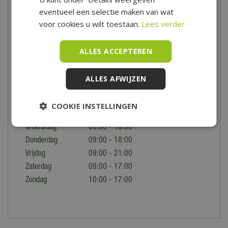
onze winkel in Hoogwoud.
eventueel een selectie maken van wat
Openingstijden
voor cookies u wilt toestaan.
Lees verder
Tuincentrum De Boet is gelegen in het hart van Noord-Holland,
ALLES ACCEPTEREN
centraal in een driehoek tussen Hoorn, Schagen en Alkmaar.
Voor de precieze locatie en speciale openingstijden bekijk je
ALLES AFWIJZEN
onze
contactpagina
.
Maandag
09:00 - 18:00
COOKIE INSTELLINGEN
Dinsdag
09:00 - 18:00
Woensdag
09:00 - 18:00
Donderdag
09:00 - 18:00
Vrijdag
09:00 - 21:00
Zaterdag
09:00 - 17:00
Zondag
10:00 - 17:00