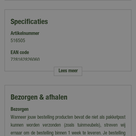
Specificaties
Artikelnummer
516505
EAN code
728162826060
Lees meer
Merk
Lemax
Categorie
Bezorgen & afhalen
Figuren
Bezorgen
Thema
Caddington Village
Wanneer jouw bestelling producten bevat die niet als pakketpost
kunnen worden verzonden (zoals tuinmeubels), streven wij
Verlichting
ernaar om de bestelling binnen 1 week te leveren. Je bestelling