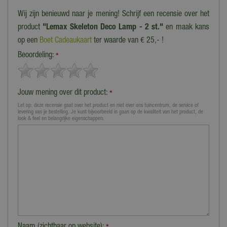
Wij zijn benieuwd naar je mening! Schrijf een recensie over het
product
"Lemax Skeleton Deco Lamp - 2 st."
en maak kans
op een
Boet Cadeaukaart
ter waarde van € 25,- !
Beoordeling:
*
Jouw mening over dit product:
*
Let op: deze recensie gaat over het product en niet over ons tuincentrum, de service of
levering van je bestelling. Je kunt bijvoorbeeld in gaan op de kwaliteit van het product, de
look & feel en belangrijke eigenschappen.