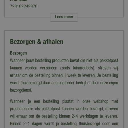
EAN code
728162249876
Lees meer
Merk
Lemax
Categorie
Bezorgen & afhalen
Adapters & Verlichting, Landschap accessoires
Bezorgen
Soort
Lantaarns
Wanneer jouw bestelling producten bevat die niet als pakketpost
kunnen worden verzonden (zoals tuinmeubels), streven wij
Thema
ernaar om de bestelling binnen 1 week te leveren. Je bestelling
Spooky Town
wordt thuisbezorgd door een postorder bedrijf of door onze eigen
Verlichting
bezorgdienst.
Ja
Wanneer je een bestelling plaatst in onze webshop met
Bewegend
producten die als pakketpost kunnen worden bezorgd, streven
Nee
wij ernaar om de bestelling binnen 2-4 werkdagen te leveren.
Binnen 2-4 dagen wordt je bestelling thuisbezorgd door een
Geluid