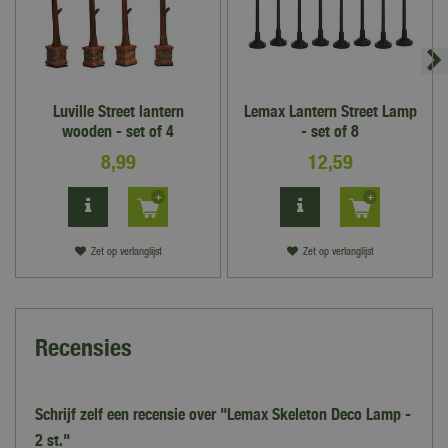
Luville Street lantern
Lemax Lantern Street Lamp
wooden - set of 4
- set of 8
8
,
99
12
,
59
Zet op verlanglijst
Zet op verlanglijst
Recensies
Schrijf zelf een recensie over "Lemax Skeleton Deco Lamp -
2 st."