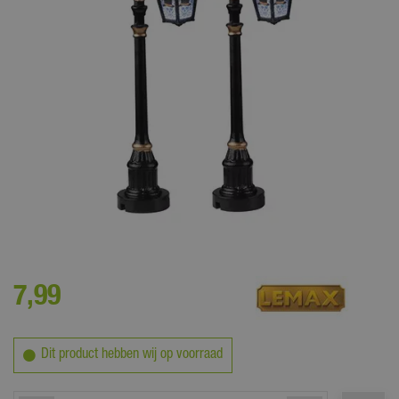
Maak het griezelig gezellig in je miniatuur spookstad met Lemax
collectie Spooky Town!
7
,
99
Dit product hebben wij op voorraad