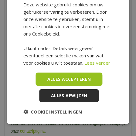
Deze website gebruikt cookies om uw
Laat je betoveren in de wereld van kerstdorpen en kerstfiguren!
gebruikerservaring te verbeteren. Door
Bij Tuincentrum de Boet vind je de mooiste kersthuisjes, figuren,
onze website te gebruiken, stemt u in
dieren en accessoires.
met alle cookies in overeenstemming met
ons Cookiebeleid.
Heb je advies of inspiratie nodig bij het opbouwen van je eigen
kerstdorp? Kom dan in het najaar vooral langs bij onze
U kunt onder 'Details weergeven'
indrukwekkende Kerstshow. Onze kerstdorpbouwers geven
eventueel een selectie maken van wat
je graag uitgebreid advies! Vrijwel alle kerstdorpartikelen zijn
voor cookies u wilt toestaan.
Lees verder
ruim op voorraad, zodat je altijd keuze hebt! Koop
je kerstdorpartikelen online in onze webshop of kom langs in
ALLES ACCEPTEREN
onze winkel in Hoogwoud.
ALLES AFWIJZEN
Openingstijden
Tuincentrum De Boet is gelegen in het hart van Noord-Holland,
COOKIE INSTELLINGEN
centraal in een driehoek tussen Hoorn, Schagen en Alkmaar.
Voor de precieze locatie en speciale openingstijden bekijk je
onze
contactpagina
.