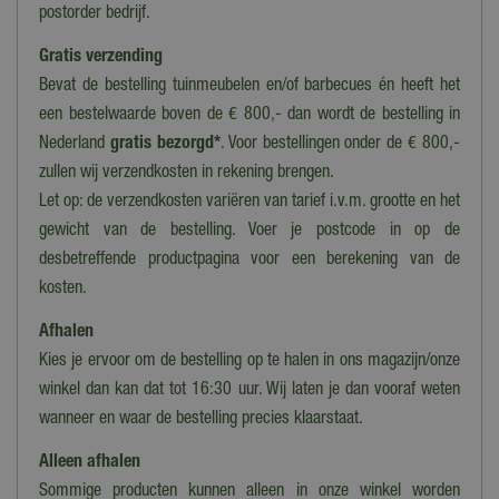
postorder bedrijf.
Nee
Gratis verzending
Materiaal
Bevat de bestelling tuinmeubelen en/of barbecues én heeft het
Kunststof
een bestelwaarde boven de € 800,- dan wordt de bestelling in
Lengte
Nederland
gratis bezorgd*
. Voor bestellingen onder de € 800,-
2 cm
zullen wij verzendkosten in rekening brengen.
Let op: de verzendkosten variëren van tarief i.v.m. grootte en het
Breedte
5 cm
gewicht van de bestelling. Voer je postcode in op de
desbetreffende productpagina voor een berekening van de
Hoogte
kosten.
10,5 cm
Afhalen
Collectie
Kies je ervoor om de bestelling op te halen in ons magazijn/onze
Lemax 2022
winkel dan kan dat tot 16:30 uur. Wij laten je dan vooraf weten
Voeding
wanneer en waar de bestelling precies klaarstaat.
Adapter, Batterijen
Alleen afhalen
Introductiejaar
Sommige producten kunnen alleen in onze winkel worden