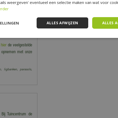
ails weergeven' eventueel een selectie maken van wat voor cooki
erder
 en worden dus niet
 vervoeren producten.
TELLINGEN
ALLES AFWIJZEN
ALLES 
niet verzonden' staan
e
hier
de veelgestelde
act opnemen met onze
n, ligbanken, parasols,
 Bij Tuincentrum de