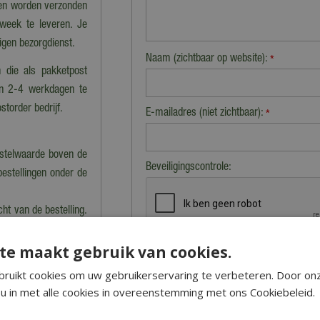
nen worden verzonden
 week te leveren. Je
eigen bezorgdienst.
Naam (zichtbaar op website):
*
 die als pakketpost
en 2-4 werkdagen te
storder bedrijf.
E-mailadres (niet zichtbaar):
*
estelwaarde boven de
Beveiligingscontrole:
bestellingen onder de
cht van de bestelling.
n berekening van de
te maakt gebruik van cookies.
ruikt cookies om uw gebruikerservaring te verbeteren. Door on
u in met alle cookies in overeenstemming met ons Cookiebeleid.
nkel dan kan dat tot
 precies klaarstaat.