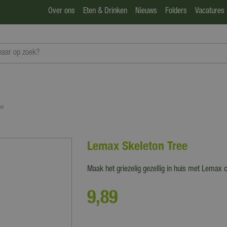
Over ons
Eten & Drinken
Nieuws
Folders
Vacatures
ee
Lemax Skeleton Tree
Maak het griezelig gezellig in huis met Lemax 
9
,
89