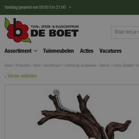
Ga
Vandaag geopend van
09:00
t/m
21:00
naar
content
Assortiment
Tuinmeubelen
Acties
Vacatures
Home
Producten
Kerst
Kerstdorpen
Landschap accessoires
Bomen
Lemax Skeleton Tr
Verder winkelen