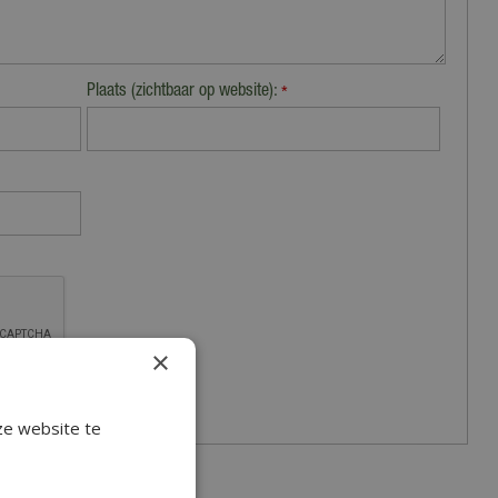
Plaats (zichtbaar op website):
*
×
ze website te