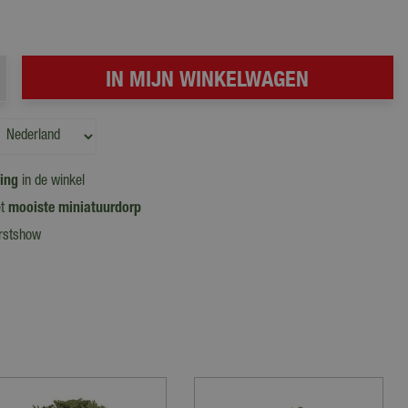
ling
in de winkel
et
mooiste miniatuurdorp
erstshow