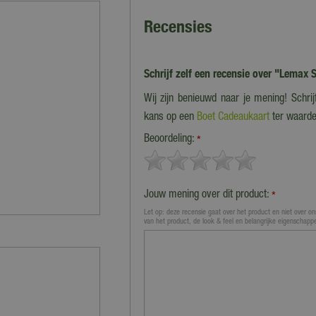
Recensies
Schrijf zelf een recensie over "Lemax 
Wij zijn benieuwd naar je mening! Schri
kans op een
Boet Cadeaukaart
ter waarde
Beoordeling:
*
Jouw mening over dit product:
*
Let op: deze recensie gaat over het product en niet over ons
van het product, de look & feel en belangrijke eigenschapp