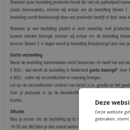
Wanneer jouw bestelling producten bevat die niet als pakketpost kun
(zoals tuinmeubels), streven wij ernaar om de bestelling binnen 1
bestelling wordt thuisbezorgd door een postorder bedrijf of door onze 
Wanneer je een bestelling plaatst in onze webshop met producten
kunnen worden bezorgd, streven wij ernaar om de bestelling binn
leveren. Binnen 2-4 dagen wordt je bestelling thuisbezorgd door een po
Gratis verzending
Bevat de bestelling tuinmeubelen en/of barbecues én heeft het een b
€ 800,- dan wordt de bestelling in Nederland
gratis bezorgd*
. Voor 
€ 800,- zullen wij verzendkosten in rekening brengen.
Let op: de verzendkosten variëren van tarief i.v.m. grootte en het gewi
Voer je postcode in op de desbetreffende productpagina voor ee
Deze websi
kosten.
Deze website geb
Afhalen
gebruiken, stemt 
Kies je ervoor om de bestelling op te halen in ons magazijn/onze wi
16:30 uur. Wij laten je dan vooraf weten wanneer en waar de bestelling