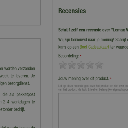
Recensies
Schrijf zelf een recensie over "Lemax
Wij zijn benieuwd naar je mening! Schrijf
kans op een
Boet Cadeaukaart
ter waarde
Beoordeling:
*
nen worden verzonden
 week te leveren. Je
Jouw mening over dit product:
*
eigen bezorgdienst.
Let op: deze recensie gaat over het product en niet over ons
van het product, de look & feel en belangrijke eigenschapp
 die als pakketpost
en 2-4 werkdagen te
storder bedrijf.