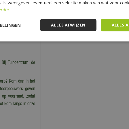
ails weergeven' eventueel een selectie maken van wat voor cooki
erder
n, ligbanken, parasols,
TELLINGEN
ALLES AFWIJZEN
ALLES 
 Bij Tuincentrum de
tdorp? Kom dan in het
stdorpbouwers geven
im op voorraad, zodat
 of kom langs in onze