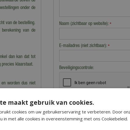
estelwaarde boven de
bestellingen onder de
cht van de bestelling.
Naam (zichtbaar op website):
*
n berekening van de
E-mailadres (niet zichtbaar):
*
nkel dan kan dat tot
 precies klaarstaat.
Beveiligingscontrole:
 en worden dus niet
 vervoeren producten.
niet verzonden' staan
te maakt gebruik van cookies.
ruikt cookies om uw gebruikerservaring te verbeteren. Door on
e
hier
de veelgestelde
u in met alle cookies in overeenstemming met ons Cookiebeleid.
act opnemen met onze