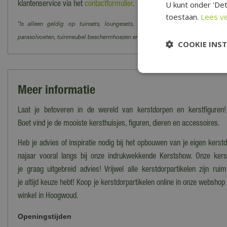
U kunt onder 'Det
klantenservice via het
contactformulier
.
toestaan.
Lees v
*Is alleen geldig op tuinsets, loungesets, tuinstoelen, tuintafels, tuinbanke
parasolvoeten, tuinmeubel beschermhoezen en barbecues.
COOKIE INS
Meer informatie
Laat je betoveren in de wereld van kerstdorpen en kerstfiguren!
Boet vind je de mooiste kersthuisjes, figuren, dieren en accessoires.
Heb je advies of inspiratie nodig bij het opbouwen van je eigen kers
najaar vooral langs bij onze indrukwekkende Kerstshow. Onze ker
je graag uitgebreid advies! Vrijwel alle kerstdorpartikelen zijn ru
je altijd keuze hebt! Koop je kerstdorpartikelen online in onze webshop
winkel in Hoogwoud.
Openingstijden