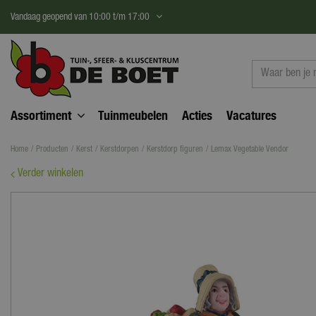
Ga
Vandaag geopend van
10:00
t/m
17:00
naar
content
Assortiment
Tuinmeubelen
Acties
Vacatures
Home
Producten
Kerst
Kerstdorpen
Kerstdorp figuren
Lemax Vegetable Vendor
Verder winkelen