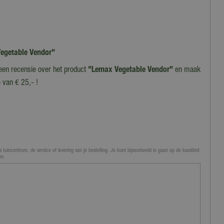
 Vegetable Vendor"
 een recensie over het product
"Lemax Vegetable Vendor"
en maak
 van € 25,- !
 tuincentrum, de service of levering van je bestelling. Je kunt bijvoorbeeld in gaan op de kwaliteit
en.