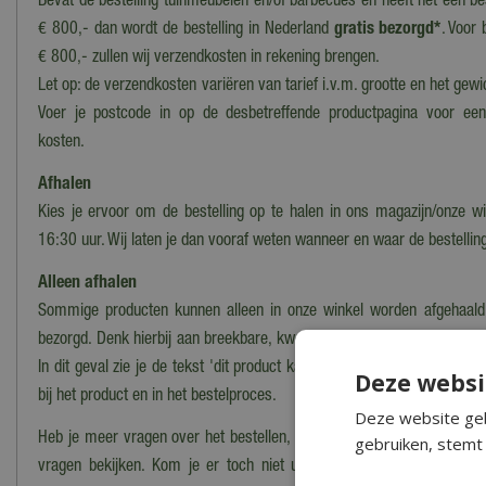
Bevat de bestelling tuinmeubelen en/of barbecues én heeft het een b
€ 800,- dan wordt de bestelling in Nederland
gratis bezorgd*
. Voor 
€ 800,- zullen wij verzendkosten in rekening brengen.
Let op: de verzendkosten variëren van tarief i.v.m. grootte en het gewi
Voer je postcode in op de desbetreffende productpagina voor ee
kosten.
Afhalen
Kies je ervoor om de bestelling op te halen in ons magazijn/onze wi
16:30 uur. Wij laten je dan vooraf weten wanneer en waar de bestelling
Alleen afhalen
Sommige producten kunnen alleen in onze winkel worden afgehaald
bezorgd. Denk hierbij aan breekbare, kwetsbare, zware of moeilijk te
In dit geval zie je de tekst 'dit product kan alleen worden opgehaald, 
Deze websi
bij het product en in het bestelproces.
Deze website geb
Heb je meer vragen over het bestellen, bezorgen en/of afhalen kun j
gebruiken, stemt 
vragen bekijken. Kom je er toch niet uit? Dan kun je altijd cont