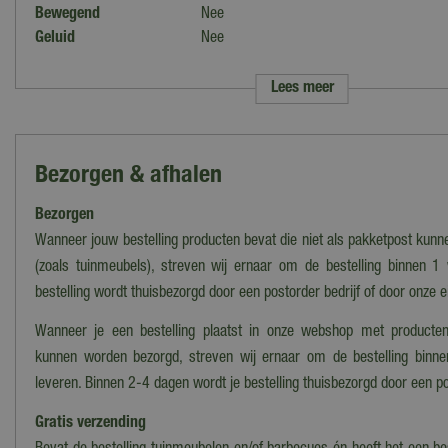
Bewegend
Nee
Geluid
Nee
Materiaal
Hars
Lengte
2,9 cm
Lees meer
Breedte
3,5 cm
Hoogte
6,8 cm
Collectie
Lemax 2024
Bezorgen & afhalen
Introductiejaar
2024
Bezorgen
Wanneer jouw bestelling producten bevat die niet als pakketpost kun
(zoals tuinmeubels), streven wij ernaar om de bestelling binnen 1
bestelling wordt thuisbezorgd door een postorder bedrijf of door onze 
Wanneer je een bestelling plaatst in onze webshop met producten
kunnen worden bezorgd, streven wij ernaar om de bestelling binn
leveren. Binnen 2-4 dagen wordt je bestelling thuisbezorgd door een po
Gratis verzending