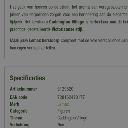
Het getik van hoeven op de straat, het aroma van versgebakken b
jurken van dorpelingen zorgen voor een herinnering aan de elegant
tijdperk. Het kerstdorp
Caddington Village
is herkenbaar aan de hu
prachtige, gedetailleerde
Victoriaanse stijl.
Maak jouw
Lemax kerstdorp
compleet met de vele verschillende
Lem
hun eigen verhaal vertellen.
Specificaties
Artikelnummer
9129520
EAN code
728162423177
Merk
Lemax
Categorie
Figuren
Thema
Caddington Village
Verlichting
Nee