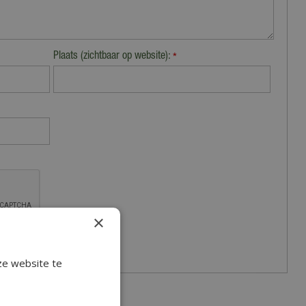
Plaats (zichtbaar op website):
*
×
ze website te