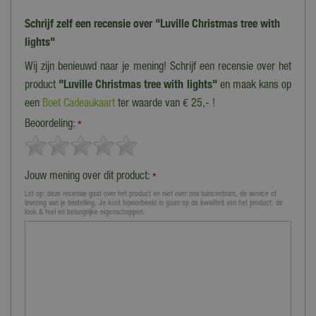
Schrijf zelf een recensie over "Luville Christmas tree with
lights"
Wij zijn benieuwd naar je mening! Schrijf een recensie over het
product
"Luville Christmas tree with lights"
en maak kans op
een
Boet Cadeaukaart
ter waarde van € 25,- !
Beoordeling:
*
Jouw mening over dit product:
*
Let op: deze recensie gaat over het product en niet over ons tuincentrum, de service of
levering van je bestelling. Je kunt bijvoorbeeld in gaan op de kwaliteit van het product, de
look & feel en belangrijke eigenschappen.