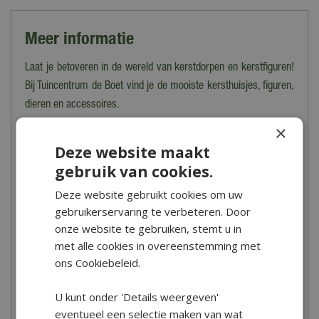
Meer informatie
Laat je betoveren in de wereld van kerstdorpen en kerstfiguren!
Bij Tuincentrum de Boet vind je de mooiste kersthuisjes, figuren,
dieren en accessoires.
×
Heb je advies of inspiratie nodig bij het opbouwen van je eigen
Deze website maakt
kerstdorp? Kom dan in het najaar vooral langs bij onze
gebruik van cookies.
indrukwekkende Kerstshow. Onze kerstdorpbouwers geven
je graag uitgebreid advies! Vrijwel alle kerstdorpartikelen zijn
Deze website gebruikt cookies om uw
ruim op voorraad, zodat je altijd keuze hebt! Koop
gebruikerservaring te verbeteren. Door
je kerstdorpartikelen online in onze webshop of kom langs in
onze website te gebruiken, stemt u in
met alle cookies in overeenstemming met
onze winkel in Hoogwoud.
ons Cookiebeleid.
Openingstijden
U kunt onder 'Details weergeven'
Tuincentrum De Boet is gelegen in het hart van Noord-Holland,
eventueel een selectie maken van wat