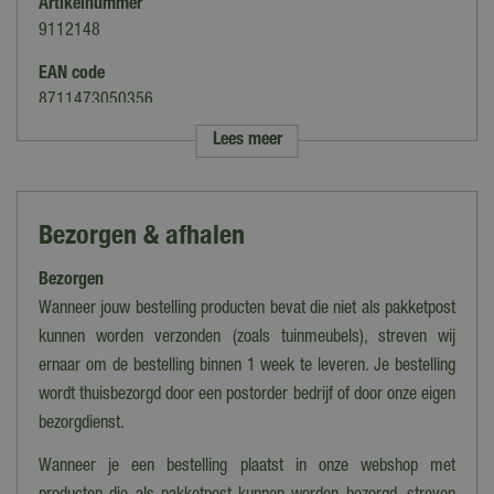
Artikelnummer
9112148
EAN code
8711473050356
Lees meer
Merk
Luville
Categorie
Bezorgen & afhalen
Landschap accessoires
Bezorgen
Thema
Molendam
Wanneer jouw bestelling producten bevat die niet als pakketpost
kunnen worden verzonden (zoals tuinmeubels), streven wij
Verlichting
ernaar om de bestelling binnen 1 week te leveren. Je bestelling
Ja
wordt thuisbezorgd door een postorder bedrijf of door onze eigen
Bewegend
bezorgdienst.
Nee
Wanneer je een bestelling plaatst in onze webshop met
Geluid