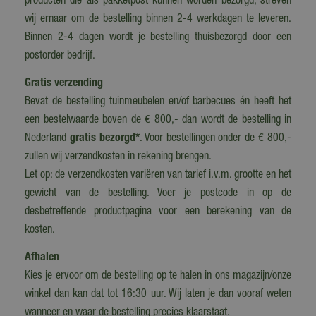
producten die als pakketpost kunnen worden bezorgd, streven
Nee
wij ernaar om de bestelling binnen 2-4 werkdagen te leveren.
Binnen 2-4 dagen wordt je bestelling thuisbezorgd door een
Introductiejaar
postorder bedrijf.
2007
Gratis verzending
Bevat de bestelling tuinmeubelen en/of barbecues én heeft het
een bestelwaarde boven de € 800,- dan wordt de bestelling in
Nederland
gratis bezorgd*
. Voor bestellingen onder de € 800,-
zullen wij verzendkosten in rekening brengen.
Let op: de verzendkosten variëren van tarief i.v.m. grootte en het
gewicht van de bestelling. Voer je postcode in op de
desbetreffende productpagina voor een berekening van de
kosten.
Afhalen
Kies je ervoor om de bestelling op te halen in ons magazijn/onze
winkel dan kan dat tot 16:30 uur. Wij laten je dan vooraf weten
wanneer en waar de bestelling precies klaarstaat.