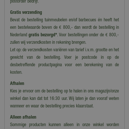
postorder bedrijf.
11 cm
Gratis verzending
Diameter
Bevat de bestelling tuinmeubelen en/of barbecues én heeft het
6,5 cm
een bestelwaarde boven de € 800,- dan wordt de bestelling in
Voeding
Nederland
gratis bezorgd*
. Voor bestellingen onder de € 800,-
Batterijen
zullen wij verzendkosten in rekening brengen.
Let op: de verzendkosten variëren van tarief i.v.m. grootte en het
Introductiejaar
2021
gewicht van de bestelling. Voer je postcode in op de
desbetreffende productpagina voor een berekening van de
kosten.
Afhalen
Kies je ervoor om de bestelling op te halen in ons magazijn/onze
winkel dan kan dat tot 16:30 uur. Wij laten je dan vooraf weten
wanneer en waar de bestelling precies klaarstaat.
Alleen afhalen
Sommige producten kunnen alleen in onze winkel worden