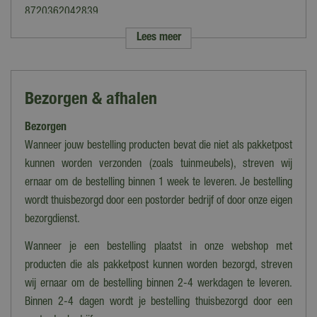
8720362042839
Lees meer
Merk
Luville
Categorie
Bezorgen & afhalen
Figuren
Bezorgen
Thema
Efteling
Wanneer jouw bestelling producten bevat die niet als pakketpost
kunnen worden verzonden (zoals tuinmeubels), streven wij
Verlichting
ernaar om de bestelling binnen 1 week te leveren. Je bestelling
Nee
wordt thuisbezorgd door een postorder bedrijf of door onze eigen
Bewegend
bezorgdienst.
Nee
Wanneer je een bestelling plaatst in onze webshop met
Geluid
producten die als pakketpost kunnen worden bezorgd, streven
Ja
wij ernaar om de bestelling binnen 2-4 werkdagen te leveren.
Binnen 2-4 dagen wordt je bestelling thuisbezorgd door een
Hoogte