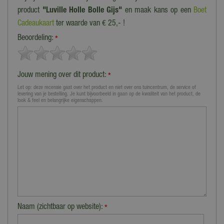
product
"Luville Holle Bolle Gijs"
en maak kans op een
Boet
Cadeaukaart
ter waarde van € 25,- !
Beoordeling:
*
Jouw mening over dit product:
*
Let op: deze recensie gaat over het product en niet over ons tuincentrum, de service of
levering van je bestelling. Je kunt bijvoorbeeld in gaan op de kwaliteit van het product, de
look & feel en belangrijke eigenschappen.
Naam (zichtbaar op website):
*