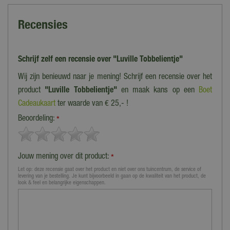
Recensies
Schrijf zelf een recensie over "Luville Tobbelientje"
Wij zijn benieuwd naar je mening! Schrijf een recensie over het
product
"Luville Tobbelientje"
en maak kans op een
Boet
Cadeaukaart
ter waarde van € 25,- !
Beoordeling:
*
Jouw mening over dit product:
*
Let op: deze recensie gaat over het product en niet over ons tuincentrum, de service of
levering van je bestelling. Je kunt bijvoorbeeld in gaan op de kwaliteit van het product, de
look & feel en belangrijke eigenschappen.