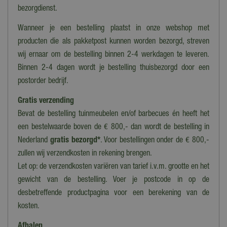
Bewegend
bezorgdienst.
Nee
Wanneer je een bestelling plaatst in onze webshop met
Geluid
producten die als pakketpost kunnen worden bezorgd, streven
Nee
wij ernaar om de bestelling binnen 2-4 werkdagen te leveren.
Binnen 2-4 dagen wordt je bestelling thuisbezorgd door een
Introductiejaar
postorder bedrijf.
2011
Gratis verzending
Bevat de bestelling tuinmeubelen en/of barbecues én heeft het
een bestelwaarde boven de € 800,- dan wordt de bestelling in
Nederland
gratis bezorgd*
. Voor bestellingen onder de € 800,-
zullen wij verzendkosten in rekening brengen.
Let op: de verzendkosten variëren van tarief i.v.m. grootte en het
gewicht van de bestelling. Voer je postcode in op de
desbetreffende productpagina voor een berekening van de
kosten.
Afhalen