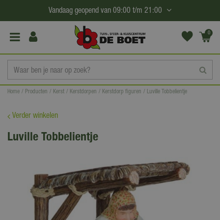
G
Vandaag geopend van
09:00
t/m
21:00
a
n
0
(€0,
a
00)
a
r
c
Home
Producten
Kerst
Kerstdorpen
Kerstdorp figuren
Luville Tobbelientje
o
n
Verder winkelen
t
Luville Tobbelientje
e
n
t