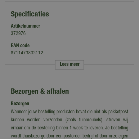
Specificaties
Artikelnummer
372976
EAN code
8711473803112
Lees meer
Merk
Luville
Categorie
Bezorgen & afhalen
Figuren
Bezorgen
Thema
Efteling
Wanneer jouw bestelling producten bevat die niet als pakketpost
kunnen worden verzonden (zoals tuinmeubels), streven wij
Verlichting
ernaar om de bestelling binnen 1 week te leveren. Je bestelling
Nee
wordt thuisbezorgd door een postorder bedrijf of door onze eigen